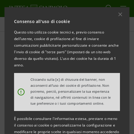
Consenso all'uso di cookie
Comunicati stampa
Questo sito utilizza cookie tecnici e, previo consenso
dell’utente, cookie di profilazione al fine di inviare
STAMPA
AGGIORNA
comunicazioni pubblicitarie personalizzate e consente anche
COMUNICATO STAMPA
l'invio di cookie di "terze parti" (impostati da un sito web
diverso da quello visitato). L'uso dei cookie ha la durata di 1
INTESA SANPAOLO ACCOMPAGNA IN ISRAELE LE
anno.
IMPRESE ITALIANE
IN CERCA DI SOLUZIONI E PARTNERSHIP
Cliccando sulla [x] di chiusura del banner, non
acconsenti all’uso dei cookie di profilazione. Non
TECNOLOGICHE
!
potremo, perciò, personalizzare la tua esperienza
di navigazione, né offrirti contenuti in linea con le
Al via Israel Innovation Tour, missione per
tue preferenze o i tuoi comportamenti online.
11 aziende ‘made in Italy’ che puntano su
È possibile consultare l'informativa estesa, prestare o meno
internazionalizzazione e innovazione
il consenso ai cookie o personalizzarne la configurazione e
modificare le proprie scelte in qualsiasi momento accedendo
Progetto in collaborazione con la Camera