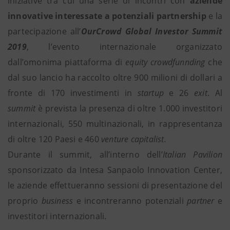
iniziative tra cui una serie di incontri con
aziende
innovative interessate a potenziali partnership
e la
partecipazione all’
OurCrowd Global Investor Summit
2019
, l’evento internazionale organizzato
dall’omonima piattaforma di
equity crowdfunnding
che
dal suo lancio ha raccolto oltre 900 milioni di dollari a
fronte di 170 investimenti in
startup
e 26
exit
. Al
summit
è prevista la presenza di oltre 1.000 investitori
internazionali, 550 multinazionali, in rappresentanza
di oltre 120 Paesi e 460
venture capitalist.
Durante il summit, all’interno dell’
Italian Pavilion
sponsorizzato da Intesa Sanpaolo Innovation Center,
le aziende effettueranno sessioni di presentazione del
proprio
business
e incontreranno potenziali
partner
e
investitori internazionali.