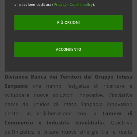
alla sezione dedicata (
Privacy
-
Cookie policy
).
di Commercio e Industria Israel-Italia
Tel Aviv, 7 marzo 2019
– Una missione di
PIÙ OPZIONI
internazionalizzazione e innovazione riservata alle
imprese italiane interessate ad esplorare il mercato
tecnologico israeliano. E’ in corso in questi giorni tra
ACCONSENTO
Tel Aviv e Gerusalemme l’
Israel Innovation Tour
,
progetto a supporto delle imprese clienti della
Divisione Banca dei Territori del Gruppo Intesa
Sanpaolo
che hanno l’esigenza di ricercare e
sviluppare nuove soluzioni innovative. L’iniziativa
nasce da un’idea di Intesa Sanpaolo Innovation
Center in collaborazione con la
Camera di
Commercio e Industria Israel-Italia
. Obiettivo
dell’iniziativa è creare nuove sinergie tra le realtà