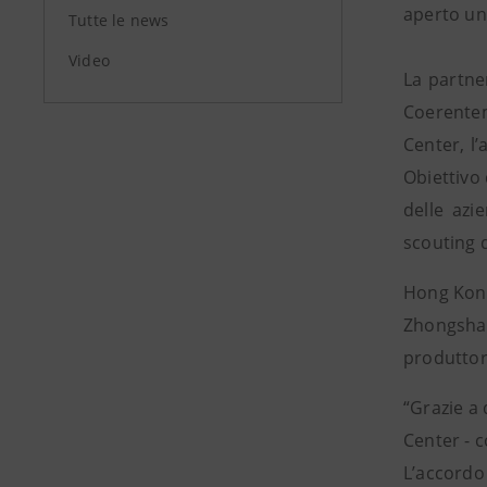
aperto una
Tutte le news
Video
La partne
Coerentem
Center, l
Obiettivo 
delle azi
scouting 
Hong Kong
Zhongshan
produttore
“Grazie a
Center - c
L’accordo