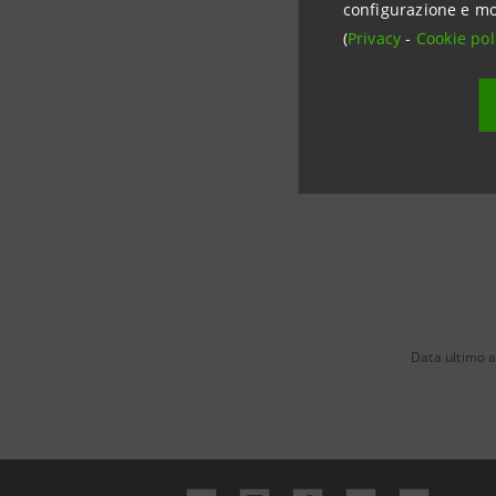
configurazione e mo
The Floor
(
Privacy
-
Cookie pol
REBECCA 
Rebecca@
Data ultimo 