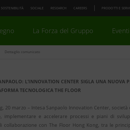
SOSTENIBILITÀ
SOCIALE
RESEARCH
CAREERS
PRODOTTI E SERVI
pegno
La Forza del Gruppo
Eventi
Dettaglio comunicato
premi
Invio
per cercare o
ESC
SANPAOLO: L’INNOVATION CENTER SIGLA UNA NUOVA 
TAFORMA TECNOLOGICA THE FLOOR
, 20 marzo – Intesa Sanpaolo Innovation Center, società 
e, implementare e accelerare processi e piani di svilu
i collaborazione con The Floor Hong Kong, tra le princi