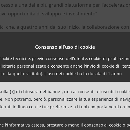
’accesso a una delle più grandi piattaforme per l’accelerazio
uove opportunità di sviluppo e investimento”.
ici che, a quattro anni dal suo inizio, la collaborazione co
con successo – ha commentato Moises Cohen, co-fondatore
forzamento di questa partnership strategica sia la chiave p
Consenso all'uso di cookie
ello di banca del futuro e aggiungerà anche grande valore
cookie tecnici e, previo consenso dell’utente, cookie di profilazione
 Asia”.
citarie personalizzate e consente anche l'invio di cookie di "terz
so da quello visitato). L'uso dei cookie ha la durata di 1 anno.
mazioni
ulla [x] di chiusura del banner, non acconsenti all’uso dei cookie
ANPAOLO
ne. Non potremo, perciò, personalizzare la tua esperienza di navi
con i Media – Corporate & Investment Banking e Media Inte
ntenuti in linea con le tue preferenze o i tuoi comportamenti onli
287962052
intesasanpaolo.com
re l'informativa estesa, prestare o meno il consenso ai cookie o p