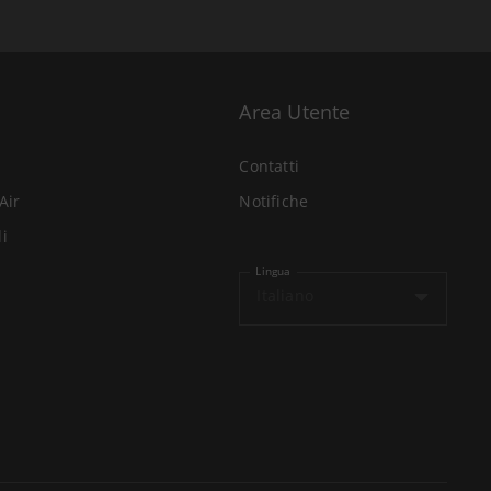
Area Utente
Contatti
Air
Notifiche
li
Lingua
Italiano