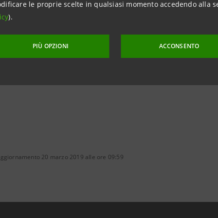
dificare le proprie scelte in qualsiasi momento accedendo alla s
 HK
icy
).
SHAO - Managing Director THE FLOOR APAC
thefloorhub.com
PIÙ OPZIONI
ACCONSENTO
aggiornamento 20 marzo 2019 alle ore 09:59