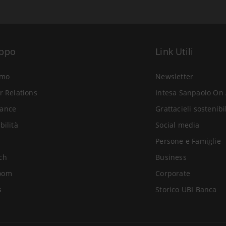
uppo
Link Utili
amo
Newsletter
r Relations
Intesa Sanpaolo On 
ance
Grattacieli sostenibi
bilità
Social media
Persone e Famiglie
ch
Business
oom
Corporate
s
Storico UBI Banca