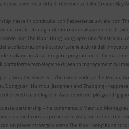
 nuova sede nella città di riferimento della Greater Bay A
rship nasce in continuità con l’esperienza avviata con The
ente con la strategia di internazionalizzazione e di svi
’accordo con The Floor Hong Kong apre una finestra su un
della collaborazione è supportare le attività dell’Innovati
ende italiane in Asia, erogare programmi di formazione 
di piattaforme tecnologiche di wealth management sul mer
 e la Greater Bay Area - che comprende anche Macau, Gu
, Dongguan, Huizhou, Jiangmen and Zhaoqing - rappresent
 di brevetti tecnologici in Asia e sede dei più grandi gigan
 questa partnership – ha commentato Maurizio Montagnese
onsolidiamo la nostra presenza in Asia, mercato di riferim
 con un player strategico come The Floor Hong Kong ci conse