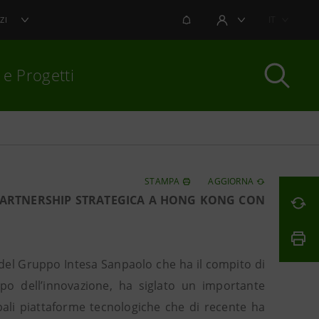
NOTIFICHE
IT
ZI
AREA UTENTE
 e Progetti
per chiudere
STAMPA
AGGIORNA
PARTNERSHIP STRATEGICA A HONG KONG CON
del Gruppo Intesa Sanpaolo che ha il compito di
ppo dell’innovazione, ha siglato un importante
pali piattaforme tecnologiche che di recente ha