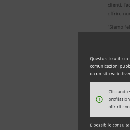
clienti, l
offrire n
“Siamo fel
prosegua 
che il raf
nuovo mod
Questo sito utilizza 
crescita in
comunicazioni pubbli
da un sito web diver
Per infor
Cliccando s
INTESA S
profilazio
!
Rapporti 
offrirti co
Tel. +390
stampa@
È possibile consulta