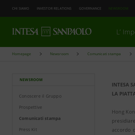
CHI SIAMO
INVESTOR RELATIONS
GOVERNANCE
NEWSROOM
L’ Im
Homepage
Newsroom
Comunicati stampa
NEWSROOM
INTESA 
LA PIAT
Conoscere il Gruppo
Prospettive
Hong Kong
Comunicati stampa
presidiar
Press Kit
accordo d