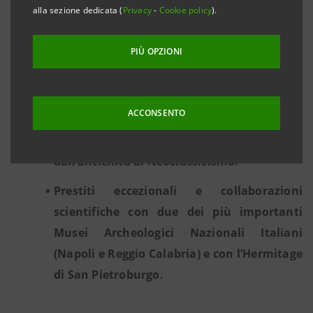
alla sezione dedicata (
Privacy
-
Cookie policy
).
d’arte.
Un’occasione per riscoprire l’identità della
PIÙ OPZIONI
sede museale, testimonianza della cultura
figurativa italiana tra Seicento e
Ottocento.
ACCONSENTO
Un’indagine sulla fortuna dei miti classici
dall’antichità al Neoclassicismo.
Prestiti eccezionali e collaborazioni
scientifiche con due dei più importanti
Musei Archeologici Nazionali Italiani
(Napoli e Reggio Calabria) e con l’Hermitage
di San Pietroburgo.