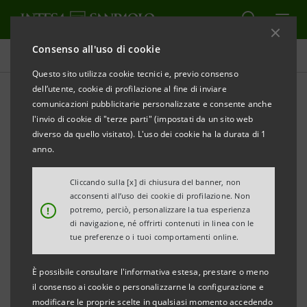
Consenso all'uso di cookie
Comunicati stampa
Questo sito utilizza cookie tecnici e, previo consenso
dell’utente, cookie di profilazione al fine di inviare
STAMPA
AGGIORNA
comunicazioni pubblicitarie personalizzate e consente anche
COMUNICATO STAMPA
l'invio di cookie di "terze parti" (impostati da un sito web
MITO. DEI ED EROI
diverso da quello visitato). L'uso dei cookie ha la durata di 1
Gallerie d’Italia - Palazzo Leoni Montanari
anno.
contra’ Santa Corona 25, Vicenza
Cliccando sulla [x] di chiusura del banner, non
6 aprile - 14 luglio 2019
acconsenti all’uso dei cookie di profilazione. Non
Mostra a cura di Fernando Mazzocca, Federica
!
potremo, perciò, personalizzare la tua esperienza
di navigazione, né offrirti contenuti in linea con le
Giacobello, Agata Keran
tue preferenze o i tuoi comportamenti online.
Una mostra che celebra i vent’anni di
È possibile consultare l'informativa estesa, prestare o meno
apertura al pubblico delle Gallerie d’Italia -
il consenso ai cookie o personalizzarne la configurazione e
modificare le proprie scelte in qualsiasi momento accedendo
Palazzo Leoni Motanari e delle sue raccolte