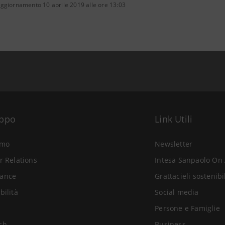
aggiornamento 10 aprile 2019 alle ore 13:03
uppo
Link Utili
amo
Newsletter
r Relations
Intesa Sanpaolo On 
ance
Grattacieli sostenibi
bilità
Social media
Persone e Famiglie
ch
Business