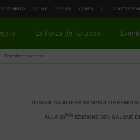
SOSTENIBILITÀ
SOCIALE
RESEARCH
CAREERS
PRODOTTI E SERVI
pegno
La Forza del Gruppo
Eventi
Dettaglio comunicato
premi
Invio
per cercare o
ESC
DESIGN: DA INTESA SANPAOLO PREMIO 
MA
ALLA 58
EDIZIONE DEL SALONE D