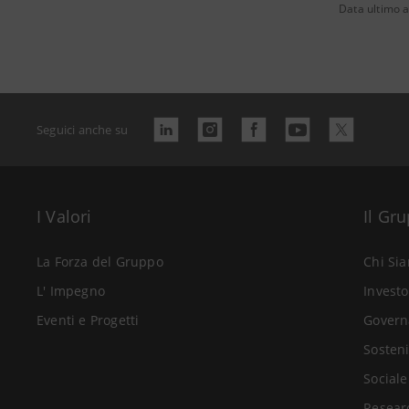
Data ultimo 
Seguici anche su
I Valori
Il Gr
La Forza del Gruppo
Chi Si
L' Impegno
Investo
Eventi e Progetti
Govern
Sosteni
Sociale
Resear