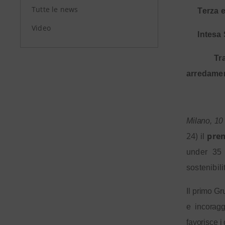
Tutte le news
·
Terza 
Video
·
Intesa 
·
Tr
arredame
Milano, 10
24)
p
rem
il
under 35 
sostenibili
Il primo Gr
e incoragg
favorisce i