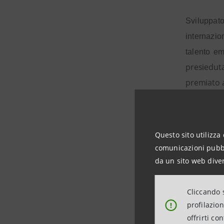
Sviluppato
internazio
talento em
presiedut
premiato a
L’11 april
sar
Design
Questo sito utilizza 
intermedi
comunicazioni pubbli
dell’event
da un sito web diver
Inoltre, le
Cliccando s
emblemati
profilazio
!
offrirti co