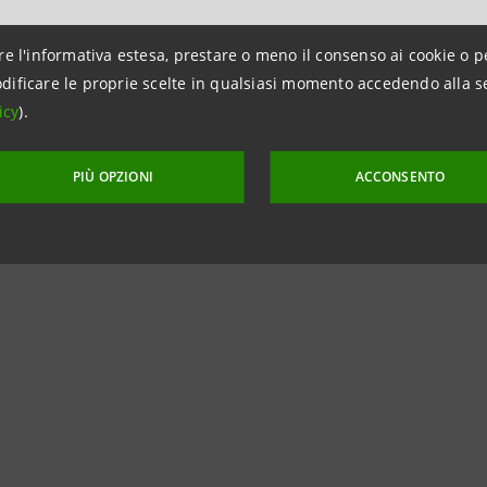
azioni:
re l'informativa estesa, prestare o meno il consenso ai cookie o p
dificare le proprie scelte in qualsiasi momento accedendo alla s
npaolo
icy
).
on i Media
PIÙ OPZIONI
ACCONSENTO
intesasanpaolo.com
sasanpaolo.com/it/news