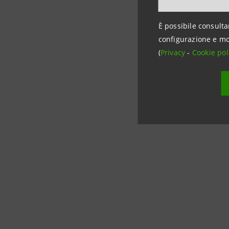
Per Inform
È possibile consulta
configurazione e mo
Intesa Sa
(
Privacy
-
Cookie pol
Rapporti c
stampa@
www.inte