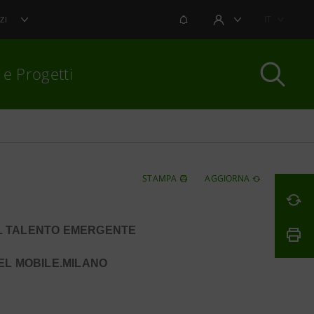
NOTIFICHE
IT
ZI
AREA UTENTE
 e Progetti
per chiudere
STAMPA
AGGIORNA
AL TALENTO EMERGENTE
EL MOBILE.MILANO