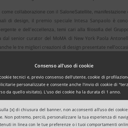
 come collaborazione con il SaloneSatellite, manifestazione 
premio speciale Intesa Sanpaolo
nali di design, il
è conce
ergente e dell’eccellenza, temi cari alla filosofia del Grup
a dal senior curator del MoMA di New York Paola Antonel
nche le tre migliori creazioni di design presentate nell’occas
de
e
a partire dalle 18, nella filiale flagship di piazza Cordusio, il
Consenso all'uso di cookie
à l’
ospite speciale
cocktail
fuorisalone
del
musicale
a cura d
cookie tecnici e, previo consenso dell’utente, cookie di profilazione
“La Natura, complemento
azione immobiliare del Gruppo.
citarie personalizzate e consente anche l'invio di cookie di "terz
green
o dedicato alle nuove soluzioni di arredo
.
so da quello visitato). L'uso dei cookie ha la durata di 1 anno.
Gallerie d’Italia - Piazza Scala
, sede museale di Intesa S
Il Genio Futur
ulla [x] di chiusura del banner, non acconsenti all’uso dei cookie
che del Futurismo mai esposta in precedenza:
ne. Non potremo, perciò, personalizzare la tua esperienza di navi
ntenuti in linea con le tue preferenze o i tuoi comportamenti onli