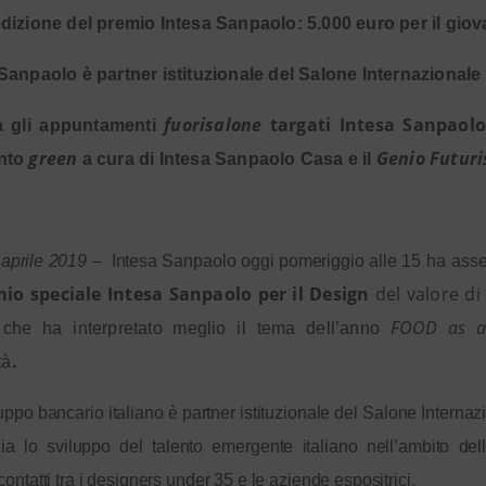
edizione del premio Intesa Sanpaolo: 5.000 euro per il gio
Sanpaolo è partner istituzionale del Salone Internazionale
fuorisalone
targati Intesa Sanpaol
a gli appuntamenti
green
Genio Futuri
nto
a cura di Intesa Sanpaolo Casa e il
 aprile 2019
–
Intesa Sanpaolo oggi pomeriggio alle 15
ha ass
io speciale Intesa Sanpaolo per il Design
del valore di
FOOD as a
che ha interpretato meglio il tema dell’anno
.
tà
uppo bancario italiano è partner istituzionale del Salone Interna
ia lo sviluppo del talento emergente italiano nell’ambito de
 contatti tra i designers under 35 e le aziende espositrici.