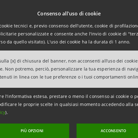
ione e di giornalismo nell’Italia del secondo dopoguerra.
Consenso all'uso di cookie
lineare il legame con la realtà odierna dell’Archivio, sar
cookie tecnici e, previo consenso dell’utente, cookie di profilazione
stra dal fotografo Pino Musi, che rappresentano e interpre
citarie personalizzate e consente anche l'invio di cookie di "terz
paolo nella sua attuale collocazione.
so da quello visitato). L'uso dei cookie ha la durata di 1 anno.
erma
Michele Coppola
- Executive Director Arte, Cultura e
ulla [x] di chiusura del banner, non acconsenti all’uso dei cookie
di uno straordinario patrimonio, ricco di opere d’arte e di 
ne. Non potremo, perciò, personalizzare la tua esperienza di navi
cono la storia dell’Italia. Promuoverne la conoscenza, condivid
ntenuti in linea con le tue preferenze o i tuoi comportamenti onli
ottolineare, ancora una volta, l’impegno di Intesa Sanpaolo per
e sulle radici e sull’identità nazionale. Questa nostra attenzi
re l'informativa estesa, prestare o meno il consenso ai cookie o p
i nella passione e dedizione con cui vogliamo responsabilmente
dificare le proprie scelte in qualsiasi momento accedendo alla s
testimonianza questa mostra, dedicata agli importanti materiali 
icy
).
ll’Archivio Storico di Intesa Sanpaolo, che sottolinea anche 
innova l’interesse della Banca per la fotografia, linguaggio del
PIÙ OPZIONI
ACCONSENTO