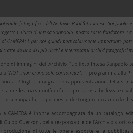
 Torino.
rati
- continua
Emanuele Chieli
, Presidente di CAMERA -
ateriale fotografico dell’Archivio Publifoto Intesa Sanpaolo e
Progetto Cultura di Intesa Sanpaolo, nostro socio fondatore. La 
ivi di CAMERA: è per noi quindi particolarmente importante pote
 tratte da uno dei più ricchi e interessanti archivi fotografici it
ione di immagini dell’Archivio Publifoto Intesa Sanpaolo s
tra
“NOI ...non erano solo canzonette”,
in programma alla Pro
 fino al 7 luglio, una grande rappresentazione della stori
e la medesima volontà di far apprezzare la bellezza e il val
Intesa Sanpaolo, ha permesso di stringere un accordo di sc
 a CAMERA è inoltre accompagnata da un catalogo edito 
di Guido Guerzoni, della responsabile dell’Archivio storic
 riproduzione di tutte le opere esposte e la pubblicazio