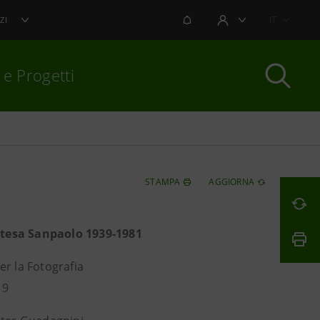
NOTIFICHE
IT
ZI
AREA UTENTE
 e Progetti
per chiudere
STAMPA
AGGIORNA
Intesa Sanpaolo 1939-1981
er la Fotografia
19