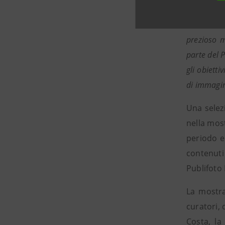
Cultura su
Siamo ono
prezioso m
parte del 
gli obiett
di immagini
Una selez
nella mos
periodo e
contenuti 
Publifoto 
La mostra
curatori, 
Costa, la