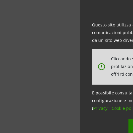
comunicaz
Per sotto
Questo sito utilizza 
per la mo
comunicazioni pubbli
Intesa San
da un sito web diver
Come aff
Cliccando s
è custode 
profilazio
!
ricostruis
offrirti co
modo per s
riflession
È possibile consulta
sue ragion
configurazione e mo
ulteriore 
(
Privacy
-
Cookie pol
entrati ne
CAMERA e r