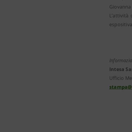
Giovanna 
L’attivit
espositiv
Informazio
Intesa S
Ufficio Med
stampa@