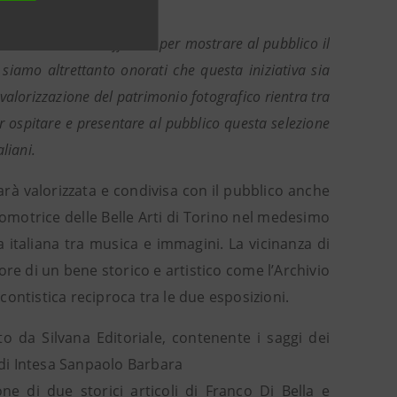
di essere la sede ufficiale per mostrare al pubblico il
 siamo altrettanto onorati che questa iniziativa sia
valorizzazione del patrimonio fotografico rientra tra
r ospitare e presentare al pubblico questa selezione
aliani.
arà valorizzata e condivisa con il pubblico anche
motrice delle Belle Arti di Torino nel medesimo
a italiana tra musica e immagini. La vicinanza di
ore di un bene storico e artistico come l’Archivio
ontistica reciproca tra le due esposizioni.
da Silvana Editoriale, contenente i saggi dei
o di Intesa Sanpaolo Barbara
ne di due storici articoli di Franco Di Bella e