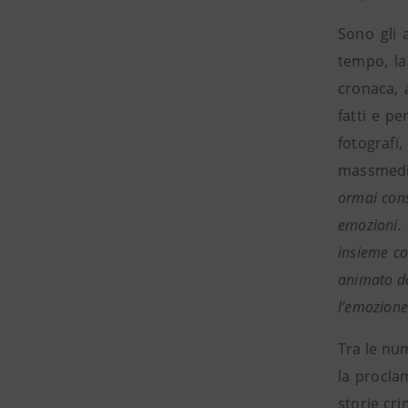
Sono gli 
tempo, la 
cronaca, a
fatti e pe
fotografi
massmedio
ormai cons
emozioni. 
insieme co
animato da
l’emozione 
Tra le num
la proclam
storie cri