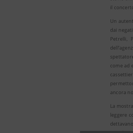
il concert
Un autenti
dai negati
Petrelli,
dell’agenz
spettator
come ad es
cassettie
permetton
ancora no
La mostra
leggere c
dettavano
popolare 