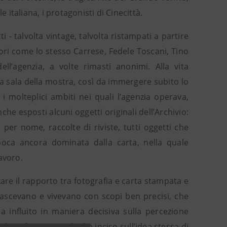
 italiana, i protagonisti di Cinecittà.
i - talvolta vintage, talvolta ristampati a partire
tori come lo stesso Carrese, Fedele Toscani, Tino
dell’agenzia, a volte rimasti anonimi. Alla vita
ma sala della mostra, così da immergere subito lo
 i molteplici ambiti nei quali l’agenzia operava,
e esposti alcuni oggetti originali dell’Archivio:
per nome, raccolte di riviste, tutti oggetti che
oca ancora dominata dalla carta, nella quale
avoro.
are il rapporto tra fotografia e carta stampata e
nascevano e vivevano con scopi ben precisi, che
 influito in maniera decisiva sulla percezione
 di un fenomeno che ha inciso sull’idea stessa di