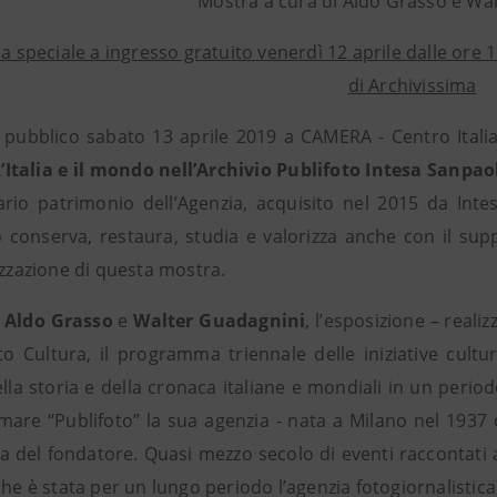
Mostra a cura di Aldo Grasso e Wa
 speciale a ingresso gratuito venerdì 12 aprile dalle ore 19
di Archivissima
l pubblico sabato 13 aprile 2019 a CAMERA - Centro Itali
L’Italia e il mondo nell’Archivio Publifoto Intesa Sanpao
ario patrimonio dell’Agenzia, acquisito nel 2015 da Inte
lo conserva, restaura, studia e valorizza anche con il su
izzazione di questa mostra.
a
Aldo Grasso
e
Walter Guadagnini
, l’esposizione – real
to Cultura, il programma triennale delle iniziative cultu
ella storia e della cronaca italiane e mondiali in un peri
amare “Publifoto” la sua agenzia - nata a Milano nel 1937 
 del fondatore. Quasi mezzo secolo di eventi raccontati
che è stata per un lungo periodo l’agenzia fotogiornalistic