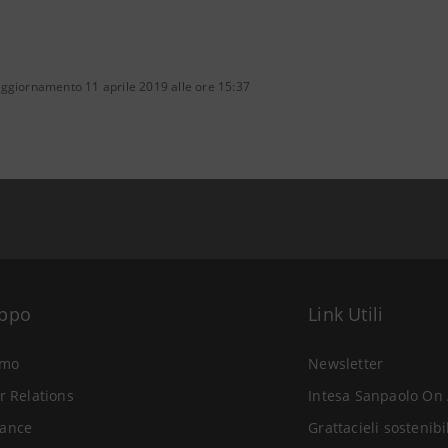
aggiornamento 11 aprile 2019 alle ore 15:37
uppo
Link Utili
amo
Newsletter
r Relations
Intesa Sanpaolo On 
ance
Grattacieli sostenibi