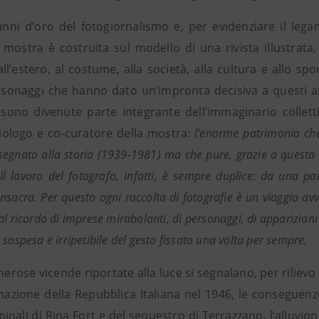
anni d’oro del fotogiornalismo e, per evidenziare il lega
mostra è costruita sul modello di una rivista illustrata, a
ll’estero, al costume, alla società, alla cultura e allo spo
rsonaggi che hanno dato un’impronta decisiva a questi anni
, sono divenute parte integrante dell’immaginario colle
logo e co-curatore della mostra:
l’enorme patrimonio che
egnato alla storia (1939-1981) ma che pure, grazie a questa e
Il lavoro del fotografo, infatti, è sempre duplice: da una 
nsacra. Per questo ogni raccolta di fotografie è un viaggio avv
l ricordo di imprese mirabolanti, di personaggi, di apparizioni
sospesa e irripetibile del gesto fissato una volta per sempre.
erose vicende riportate alla luce si segnalano, per rilievo
azione della Repubblica Italiana nel 1946, le conseguenze d
minali di Rina Fort e del sequestro di Terrazzano, l’alluvio