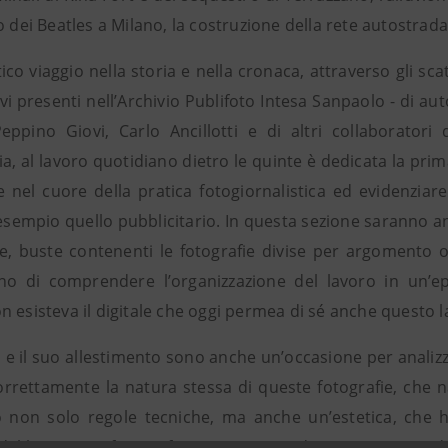
o dei Beatles a Milano, la costruzione della rete autostradale
co viaggio nella storia e nella cronaca, attraverso gli scatt
vi presenti nell’Archivio Publifoto Intesa Sanpaolo - di au
 Peppino Giovi, Carlo Ancillotti e di altri collaboratori 
ia, al lavoro quotidiano dietro le quinte è dedicata la pri
e nel cuore della pratica fotogiornalistica ed evidenziare
empio quello pubblicitario. In questa sezione saranno anch
re, buste contenenti le fotografie divise per argomento o 
o di comprendere l’organizzazione del lavoro in un’ep
n esisteva il digitale che oggi permea di sé anche questo l
 e il suo allestimento sono anche un’occasione per analizz
orrettamente la natura stessa di queste fotografie, che 
 non solo regole tecniche, ma anche un’estetica, che ha
del linguaggio fotografico. Una visione dunque a 360 gradi