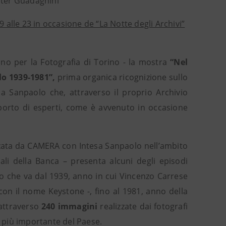
lter Guadagnini
 alle 23 in occasione de “La Notte degli Archivi”
ano per la Fotografia di Torino - la mostra
“Nel
lo 1939-1981”,
prima organica ricognizione sullo
sa Sanpaolo che, attraverso il proprio Archivio
pporto di esperti, come è avvenuto in occasione
izzata da CAMERA con Intesa Sanpaolo nell’ambito
rali della Banca – presenta alcuni degli episodi
odo che va dal 1939, anno in cui Vincenzo Carrese
con il nome Keystone -, fino al 1981, anno della
 attraverso
240 immagini
realizzate dai fotografi
a più importante del Paese.