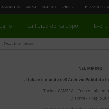
SOSTENIBILITÀ
SOCIALE
RESEARCH
CAREERS
PRODOTTI E SERVI
pegno
La Forza del Gruppo
Eventi
Dettaglio comunicato
premi
Invio
per cercare o
ESC
NEL MIRINO
L’Italia e il mondo nell’Archivio Publifoto 
Torino, CAMERA – Centro Italiano p
13 aprile - 7 luglio 20