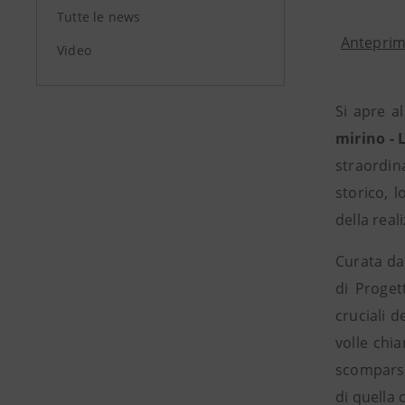
Tutte le news
Anteprima
Video
Si apre a
mirino - 
straordin
storico, 
della real
Curata d
di Proget
cruciali d
volle chi
scomparsa
di quella 