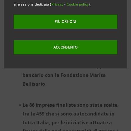
alla sezione dedicata (
Privacy
-
Cookie policy
).
PIÙ OPZIONI
Parte oggi da Torino la fase finale del
ACCONSENTO
Premio Women Value Company - Intesa
Sanpaolo, che rinnova per il terzo anno
consecutivo il sodalizio del Gruppo
bancario con la Fondazione Marisa
Bellisario
Le 86 imprese finaliste sono state scelte,
tra le 459 che si sono autocandidate in
tutta Italia, per le iniziative attuate a