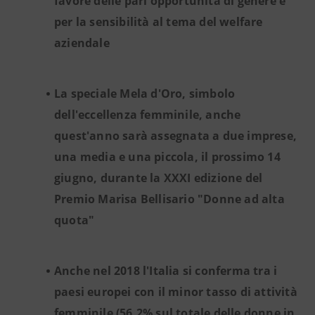
favore delle pari opportunità di genere e
per la sensibilità al tema del welfare
aziendale
La speciale Mela d'Oro, simbolo
dell'eccellenza femminile, anche
quest'anno sarà assegnata a due imprese,
una media e una piccola, il prossimo 14
giugno, durante la XXXI edizione del
Premio Marisa Bellisario "Donne ad alta
quota"
Anche nel 2018 l'Italia si conferma tra i
paesi europei con il minor tasso di attività
femminile (56,2% sul totale delle donne in