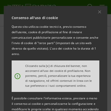
Consenso all'uso di cookie
Comunicati stampa
Questo sito utilizza cookie tecnici e, previo consenso
dell’utente, cookie di profilazione al fine di inviare
STAMPA
AGGIORNA
comunicazioni pubblicitarie personalizzate e consente anche
COMUNICATO STAMPA
l'invio di cookie di "terze parti" (impostati da un sito web
diverso da quello visitato). L'uso dei cookie ha la durata di 1
anno.
III EDIZIONE PREMIO WOMEN VALUE COMPANY -
Cliccando sulla [x] di chiusura del banner, non
INTESA SANPAOLO
acconsenti all’uso dei cookie di profilazione. Non
!
potremo, perciò, personalizzare la tua esperienza
LA FONDAZIONE MARISA BELLISARIO E INTESA
di navigazione, né offrirti contenuti in linea con le
tue preferenze o i tuoi comportamenti online.
SANPAOLO
INCONTRANO LE IMPRESE FINALISTE, SELEZIONATE
È possibile consultare l'informativa estesa, prestare o meno
PER LA CAPACITÀ DI VALORIZZARE IL MERITO E IL
il consenso ai cookie o personalizzarne la configurazione e
modificare le proprie scelte in qualsiasi momento accedendo
TALENTO FEMMINILE