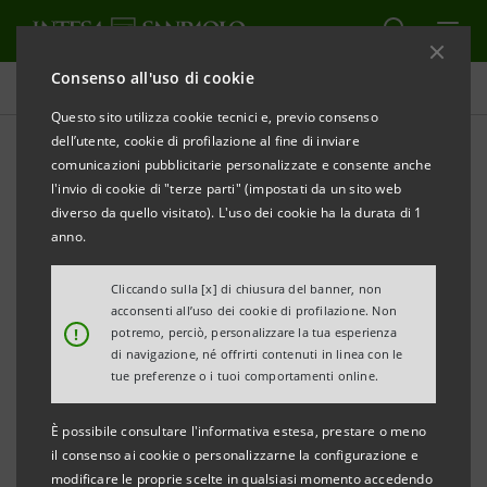
Consenso all'uso di cookie
Comunicati stampa
Questo sito utilizza cookie tecnici e, previo consenso
dell’utente, cookie di profilazione al fine di inviare
STAMPA
AGGIORNA
comunicazioni pubblicitarie personalizzate e consente anche
COMUNICATO STAMPA
l'invio di cookie di "terze parti" (impostati da un sito web
diverso da quello visitato). L'uso dei cookie ha la durata di 1
INTESA SANPAOLO DIFFONDE IL MONITOR DEI
anno.
DISTRETTI DEL PIEMONTE 2018
NUOVO RECORD STORICO PER LE ESPORTAZIONI
Cliccando sulla [x] di chiusura del banner, non
acconsenti all’uso dei cookie di profilazione. Non
NEL 2019 I DISTRETTI MONITORATI SARANNO 12
!
potremo, perciò, personalizzare la tua esperienza
CON LE MACCHINE UTENSILI E ROBOT INDUSTRIALI
di navigazione, né offrirti contenuti in linea con le
tue preferenze o i tuoi comportamenti online.
DI TORINO
È possibile consultare l'informativa estesa, prestare o meno
il consenso ai cookie o personalizzarne la configurazione e
modificare le proprie scelte in qualsiasi momento accedendo
Le esportazioni dei distretti industriali del