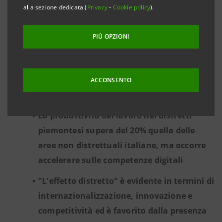
alla sezione dedicata (
Privacy
-
Cookie policy
).
Piemonte nel 2018 sono aumentate del
5,4%. In crescita Svizzera, Germania, Regno
PIÙ OPZIONI
Unito e Stati Uniti
Trainanti i Vini delle Langhe, Roero e
Monferrato, la Nocciola del Piemonte, il
ACCONSENTO
Tessile di Biella e i Dolci di Alba e Cuneo
La produttività del lavoro nei distretti
piemontesi supera del 20% quella delle
aree non distrettuali italiane, ma occorre
accelerare sulle competenze digitali
"L'effetto distretto" è evidente in termini di
internazionalizzazione, innovazione e
competitività ed è favorito dalla presenza