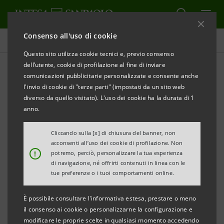
Consenso all'uso di cookie
Comunicati stampa
Questo sito utilizza cookie tecnici e, previo consenso
dell’utente, cookie di profilazione al fine di inviare
STAMPA
AGGIORNA
comunicazioni pubblicitarie personalizzate e consente anche
AGROINDUSTRIA: I RISULTATI DELL’INDAGINE DI
l'invio di cookie di "terze parti" (impostati da un sito web
INTESA SANPAOLO SULLE IMPRESE DELLE
diverso da quello visitato). L'uso dei cookie ha la durata di 1
anno.
PROVINCE DI MANTOVA, BRESCIA E CREMONA
135 aziende intervistate, con fatturato

Cliccando sulla [x] di chiusura del banner, non
acconsenti all’uso dei cookie di profilazione. Non
complessivo di circa 180 milioni di euro. Il 77% ha
!
potremo, perciò, personalizzare la tua esperienza
investito nel triennio 2016/2018, la metà ha
di navigazione, né offrirti contenuti in linea con le
tue preferenze o i tuoi comportamenti online.
introdotto innovazioni. Agroenergie come sfida per
il futuro
È possibile consultare l'informativa estesa, prestare o meno
il consenso ai cookie o personalizzarne la configurazione e
Intesa Sanpaolo banca di riferimento del settore:

modificare le proprie scelte in qualsiasi momento accedendo