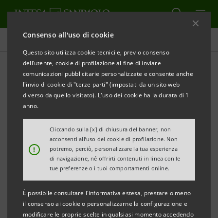
Consenso all'uso di cookie
Comunicati stampa
Questo sito utilizza cookie tecnici e, previo consenso
dell’utente, cookie di profilazione al fine di inviare
STAMPA
AGGIORNA
comunicazioni pubblicitarie personalizzate e consente anche
XXXI edizione Premio Marisa Bellisario «Donne ad
l'invio di cookie di "terze parti" (impostati da un sito web
alta quota»
diverso da quello visitato). L'uso dei cookie ha la durata di 1
III edizione Premio Women Value Company - Intesa
anno.
Sanpaolo
Cliccando sulla [x] di chiusura del banner, non
acconsenti all’uso dei cookie di profilazione. Non
!
potremo, perciò, personalizzare la tua esperienza
COMUNICATO STAMPA
di navigazione, né offrirti contenuti in linea con le
tue preferenze o i tuoi comportamenti online.
PROGETTO 2000 GROUP E LE ANTICHE MURA
SI AGGIUDICANO LA SPECIALE «MELA D'ORO»
È possibile consultare l'informativa estesa, prestare o meno
WOMEN VALUE COMPANY 2019 INTESA SANPAOLO
il consenso ai cookie o personalizzarne la configurazione e
modificare le proprie scelte in qualsiasi momento accedendo