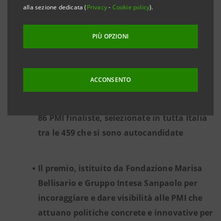
alla sezione dedicata (
Privacy
-
Cookie policy
).
PREMIATA LA CAPACITÀ DI VALORIZZARE
LA PARITÀ DI GENERE E IL TALENTO FEMMINILE
PIÙ OPZIONI
Le due imprese vincitrici sono Progetto
ACCONSENTO
2000, con sede a Milano, e Le Antiche Mura,
di Empoli. Sono state scelte da una rosa di
86 PMI finaliste, selezionate in tutta Italia
tra le 459 che si sono autocandidate
Il premio, istituito da Fondazione Marisa
Bellisario e Gruppo Intesa Sanpaolo per
incoraggiare e dare visibilità alle PMI che
attuano politiche concrete e innovative per