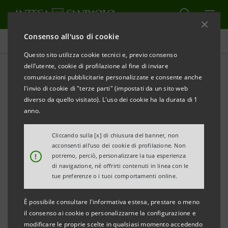
Consenso all'uso di cookie
Comunicati stampa
Questo sito utilizza cookie tecnici e, previo consenso
dell’utente, cookie di profilazione al fine di inviare
STAMPA
AGGIORNA
comunicazioni pubblicitarie personalizzate e consente anche
COMUNICATO STAMPA
l'invio di cookie di "terze parti" (impostati da un sito web
diverso da quello visitato). L'uso dei cookie ha la durata di 1
LE OPPORTUNITÀ DELL'ECONOMIA CIRCOLARE:
anno.
PERCORSI E STRUMENTI
Cliccando sulla [x] di chiusura del banner, non
acconsenti all’uso dei cookie di profilazione. Non
!
potremo, perciò, personalizzare la tua esperienza
Piccola Industria dell'Unione Industriale di Torino
di navigazione, né offrirti contenuti in linea con le
e Intesa Sanpaolo hanno organizzato un momento
tue preferenze o i tuoi comportamenti online.
di confronto sulle tematiche della
È possibile consultare l'informativa estesa, prestare o meno
sostenibilità
presso l'azienda di Pianezza dr.ssa
il consenso ai cookie o personalizzarne la configurazione e
Reynaldi.
modificare le proprie scelte in qualsiasi momento accedendo