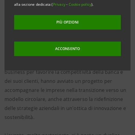
alla sezione dedicata (
Privacy
-
Cookie policy
).
Torino, 18 giugno 2019
-
Piccola Industria dell'Unione
PIÙ OPZIONI
Industriale Torino
, l'organismo che all'interno
dell'associazione aiuta e supporta le PMI, e
Intesa
Sanpaolo
, attraverso
Intesa Sanpaolo Innovation
ACCONSENTO
Center
, società del Gruppo che ha come obiettivo
quello di esplorare e analizzare nuovi modelli di
business per favorire la competitività della banca e
dei suoi clienti, hanno avviato un progetto per
accompagnare le imprese nella transizione verso un
modello circolare, anche attraverso la ridefinizione
delle strategie aziendali in un'ottica di innovazione e
sostenibilità.