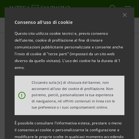
Consenso all'uso di cookie
Comunicati stampa
Questo sito utilizza cookie tecnici e, previo consenso
dell’utente, cookie di profilazione al fine di inviare
STAMPA
AGGIORNA
comunicazioni pubblicitarie personalizzate e consente anche
COMUNICATO STAMPA
l'invio di cookie di "terze parti" (impostati da un sito web
diverso da quello visitato). L'uso dei cookie ha la durata di 1
anno.
INTESA SANPAOLO E SNAM (TEP ENERGY
SOLUTION)
Cliccando sulla [x] di chiusura del banner, non
acconsenti all’uso dei cookie di profilazione. Non
PER LA RIQUALIFICAZIONE ENERGETICA DEI
!
potremo, perciò, personalizzare la tua esperienza
CONDOMINI
di navigazione, né offrirti contenuti in linea con le
tue preferenze o i tuoi comportamenti online.
• Siglato un accordo di collaborazione per
È possibile consultare l'informativa estesa, prestare o meno
promuovere interventi di efficientamento
il consenso ai cookie o personalizzarne la configurazione e
energetico, come la sostituzione dell’impianto
modificare le proprie scelte in qualsiasi momento accedendo