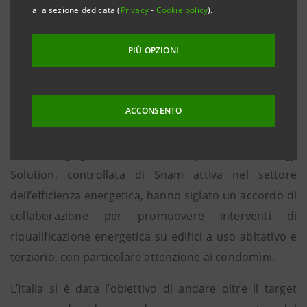
termico e la realizzazione del cappotto isolante,
alla sezione dedicata (
Privacy
-
Cookie policy
).
legati al meccanismo Ecobonus e Sismabonus.
PIÙ OPZIONI
• Dalla sinergia, un servizio completo per i
rispettivi clienti, a condizioni dedicate e in
tempistiche ridotte.
ACCONSENTO
Milano, 27 giugno 2019
– Intesa Sanpaolo e TEP Energy
Solution, controllata di Snam attiva nel settore
dell’efficienza energetica, hanno siglato un accordo di
collaborazione per promuovere interventi di
riqualificazione energetica su edifici a uso abitativo e
terziario, con particolare attenzione ai condomìni.
L’Italia si è data l’obiettivo di andare oltre il target