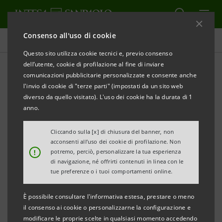
Consenso all'uso di cookie
Comunicati stampa
Questo sito utilizza cookie tecnici e, previo consenso
dell’utente, cookie di profilazione al fine di inviare
STAMPA
AGGIORNA
comunicazioni pubblicitarie personalizzate e consente anche
INTESA SANPAOLO SOSTIENE CAPALBIO LIBRI 2019
l'invio di cookie di "terze parti" (impostati da un sito web
diverso da quello visitato). L'uso dei cookie ha la durata di 1
Dal
26 luglio al 4 agosto
un programma ricco di
anno.
appuntamenti che spaziano dalla narrativa all’economia,
Cliccando sulla [x] di chiusura del banner, non
dal sociale al benessere, dalla musica alla cronaca
acconsenti all’uso dei cookie di profilazione. Non
!
potremo, perciò, personalizzare la tua esperienza
Milano, 22 luglio 2019
- Intesa Sanpaolo rinnova anche
di navigazione, né offrirti contenuti in linea con le
quest’anno il sostegno a Capalbio Libri 2019, il festival
tue preferenze o i tuoi comportamenti online.
sul piacere di leggere, ideato e diretto da Andrea Zagami
È possibile consultare l'informativa estesa, prestare o meno
in collaborazione con il Comune di Capalbio. Giunto alla
il consenso ai cookie o personalizzarne la configurazione e
Piazza Magenta
tredicesima edizione, il festival torna in
,
modificare le proprie scelte in qualsiasi momento accedendo