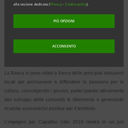
alla sezione dedicata (
Privacy
-
Cookie policy
).
dal
26
uno dei luoghi più suggestivi della Maremma,
luglio al 4 agosto
con un programma ricco di
PIÙ OPZIONI
appuntamenti che spaziano dalla narrativa all’economia,
dal sociale al benessere, dalla musica alla cronaca.
ACCONSENTO
Il sostegno a questa iniziativa conferma il ruolo che il
Gruppo Intesa Sanpaolo intende assumere nello sviluppo
,
del Paese
non soltanto economico, ma anche culturale.
La Banca si pone infatti a fianco delle principali istituzioni
locali per promuovere e diffondere la passione per la
cultura, coinvolgendo i giovani, partecipando attivamente
allo sviluppo delle comunità di riferimento e generando
ricadute economiche positive per il territorio.
L’impegno per Capalbio Libri 2019
rientra in un più