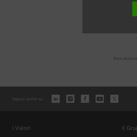
Data ultimo 
Seguici anche su
I Valori
Il Gr