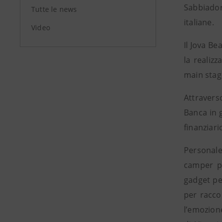
Sabbiadoro
Tutte le news
italiane.
Video
Il Jova Be
la realizz
main stage
Attravers
Banca in 
finanziar
Personale
camper pe
gadget pe
per racco
l’emozione