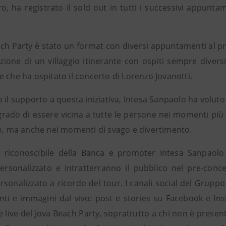
, ha registrato il sold out in tutti i successivi appuntame
ach Party è stato un format con diversi appuntamenti al pro
azione di un villaggio itinerante con ospiti sempre diversi
 che ha ospitato il concerto di Lorenzo Jovanotti.
o il supporto a questa iniziativa, Intesa Sanpaolo ha volu
grado di essere vicina a tutte le persone nei momenti più 
io, ma anche nei momenti di svago e divertimento.
 riconoscibile della Banca e promoter Intesa Sanpaolo 
rsonalizzato e intratterranno il pubblico nel pre-conc
rsonalizzato a ricordo del tour. I canali social del Grupp
nti e immagini dal vivo: post e stories su Facebook e In
 live del Jova Beach Party, soprattutto a chi non è presente