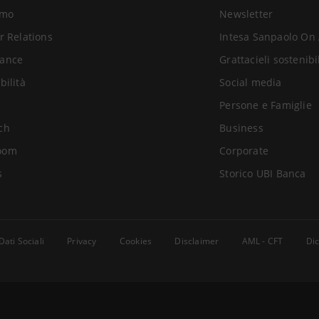
amo
Newsletter
r Relations
Intesa Sanpaolo On 
ance
Grattacieli sostenibi
bilità
Social media
Persone e Famiglie
ch
Business
oom
Corporate
s
Storico UBI Banca
Dati Sociali
Privacy
Cookies
Disclaimer
AML - CFT
Dic