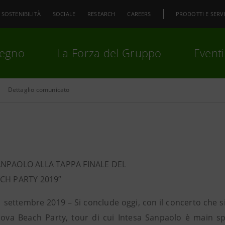
SOSTENIBILITÀ
SOCIALE
RESEARCH
CAREERS
PRODOTTI E SERVI
pegno
La Forza del Gruppo
Eventi
Dettaglio comunicato
premi
Invio
per cercare o
ESC
ANPAOLO ALLA TAPPA FINALE DEL
ACH PARTY 2019”
 settembre 2019 – Si conclude oggi, con il concerto che si 
l Jova Beach Party, tour di cui Intesa Sanpaolo è main 