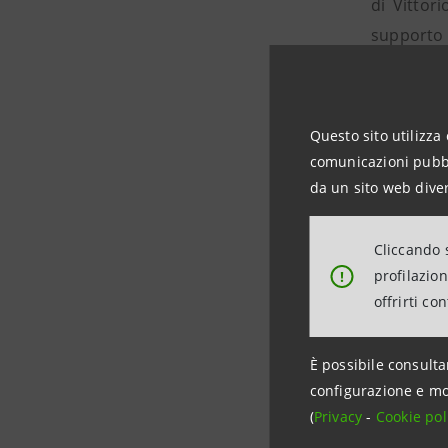
di Vittori
supporto 
dell'Italia
La vicina
Questo sito utilizza 
Gruppo ad 
comunicazioni pubbli
da un sito web diver
Cliccando s
Informazio
profilazio
!
offrirti co
Intesa San
Media Rela
È possibile consulta
stampa@i
configurazione e mo
www.inte
(
Privacy
-
Cookie pol