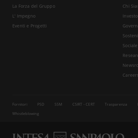
La Forza del Gruppo
Chi Si
L' Impegno
Investo
Eventi e Progetti
Govern
Sosteni
Sociale
Resear
Newsr
Career
Fornitori
PSD
SSM
CSIRT - CERT
Trasparenza
Whistleblowing