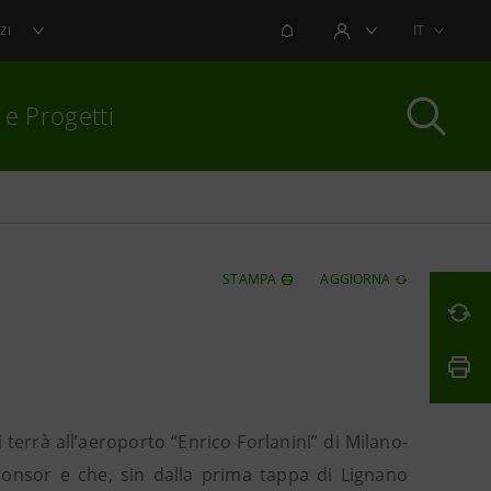
NOTIFICHE
IT
ZI
AREA UTENTE
 e Progetti
per chiudere
STAMPA
AGGIORNA
terrà all’aeroporto “Enrico Forlanini” di Milano-
sponsor e che, sin dalla prima tappa di Lignano