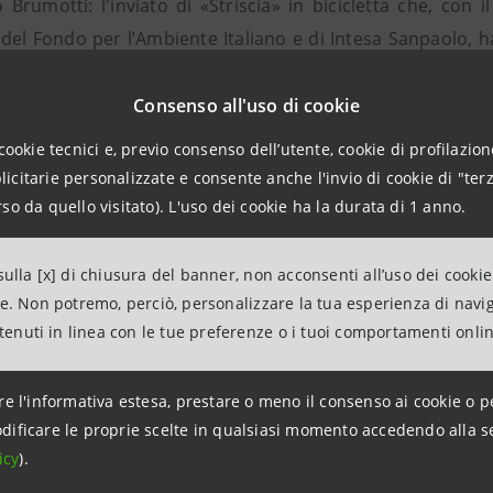
o Brumotti: l'inviato di «Striscia» in bicicletta che, con 
del Fondo per l’Ambiente Italiano e di Intesa Sanpaolo, ha
 più bella.
Consenso all'uso di cookie
nza a un pubblico sempre più ampio e l’obiettivo di offri
cookie tecnici e, previo consenso dell’utente, cookie di profilazione
affiancare i talenti più importanti del panorama artistico 
citarie personalizzate e consente anche l'invio di cookie di "terz
so da quello visitato). L'uso dei cookie ha la durata di 1 anno.
ulla [x] di chiusura del banner, non acconsenti all’uso dei cookie
ni per la stampa
ne. Non potremo, perciò, personalizzare la tua esperienza di navi
ntenuti in linea con le tue preferenze o i tuoi comportamenti onli
paolo
tions Banca dei Territori e Media locali
re l'informativa estesa, prestare o meno il consenso ai cookie o p
ntesasanpaolo.com
dificare le proprie scelte in qualsiasi momento accedendo alla s
sasanpaolo.com/it/news
icy
).