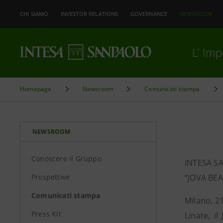
CHI SIAMO
INVESTOR RELATIONS
GOVERNANCE
NEWSROOM
L’ Im
Homepage
Newsroom
Comunicati stampa
NEWSROOM
Conoscere il Gruppo
INTESA S
Prospettive
“JOVA BE
Comunicati stampa
Milano, 21
Press Kit
Linate, i