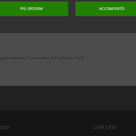
PIÙ OPZIONI
ACCONSENTO
aggiornamento 21 settembre 2019 alle ore 15:29
uppo
Link Utili