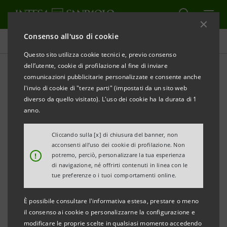
Consenso all'uso di cookie
Comunicati stampa
Questo sito utilizza cookie tecnici e, previo consenso
dell’utente, cookie di profilazione al fine di inviare
STAMPA
AGGIORNA
comunicazioni pubblicitarie personalizzate e consente anche
COMUNICATO STAMPA
l'invio di cookie di "terze parti" (impostati da un sito web
diverso da quello visitato). L'uso dei cookie ha la durata di 1
INTESA SANPAOLO PUBBLICA LA RELAZIONE
anno.
CONSOLIDATA
Cliccando sulla [x] di chiusura del banner, non
NON FINANZIARIA AL 30 GIUGNO 2019
acconsenti all’uso dei cookie di profilazione. Non
!
potremo, perciò, personalizzare la tua esperienza
Una delle pochissime banche al mondo a realizzare
di navigazione, né offrirti contenuti in linea con le
tue preferenze o i tuoi comportamenti online.
volontariamente un documento infra-annuale
sulle proprie performance non finanziarie.
È possibile consultare l'informativa estesa, prestare o meno
il consenso ai cookie o personalizzarne la configurazione e
Torino, Milano, 30 settembre 2019
– Nel Piano d’Impresa
modificare le proprie scelte in qualsiasi momento accedendo