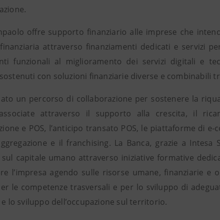
azione.
npaolo offre supporto finanziario alle imprese che intend
finanziaria attraverso finanziamenti dedicati e servizi per
nti funzionali al miglioramento dei servizi digitali e te
ostenuti con soluzioni finanziarie diverse e combinabili tr
ato un percorso di collaborazione per sostenere la riquali
ssociate attraverso il supporto alla crescita, il ri
azione e POS, l’anticipo transato POS, le piattaforme di e-c
l’aggregazione e il franchising. La Banca, grazie a Intesa
 sul capitale umano attraverso iniziative formative dedica
ere l’impresa agendo sulle risorse umane, finanziarie e or
er le competenze trasversali e per lo sviluppo di adeguati
 e lo sviluppo dell’occupazione sul territorio.