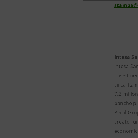
stampa@
Intesa S
Intesa San
investmen
circa 12 m
7.2 milio
banche pi
Per il Gr
creato un
economica