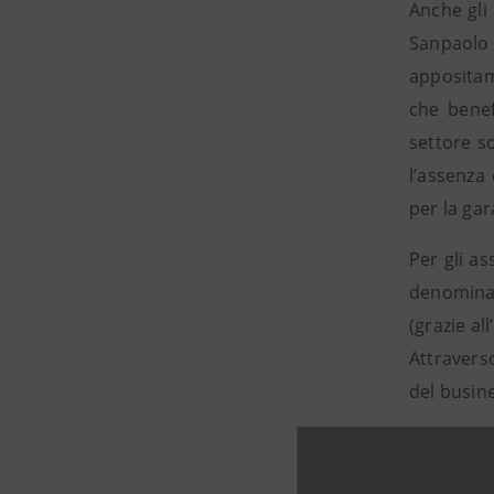
Anche gli
Sanpaolo
appositam
che benef
settore so
l’assenza
per la gar
Per gli a
denominata
(grazie al
Attraverso
del busine
“
Per Intesa
alla cresci