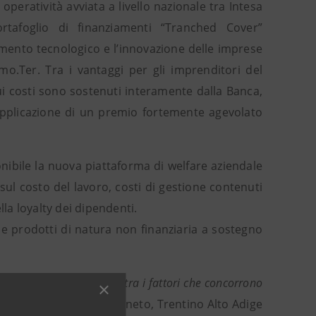
peratività avviata a livello nazionale tra Intesa
tafoglio di finanziamenti “Tranched Cover”
uamento tecnologico e l’innovazione delle imprese
mo.Ter. Tra i vantaggi per gli imprenditori del
cui costi sono sostenuti interamente dalla Banca,
 l’applicazione di un premio fortemente agevolato
ibile la nuova piattaforma di welfare aziendale
sul costo del lavoro, costi di gestione contenuti
lla loyalty dei dipendenti.
i e prodotti di natura non finanziaria a sostegno
e imprese dei territori è tra i fattori che concorrono
 direttore regionale Veneto, Trentino Alto Adige