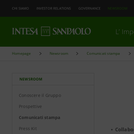
CHI SIAMO
INVESTOR RELATIONS
GOVERNANCE
NEWSROOM
L’ Im
Homepage
Newsroom
Comunicati stampa
NEWSROOM
Conoscere il Gruppo
Prospettive
Comunicati stampa
Press Kit
• Collabo