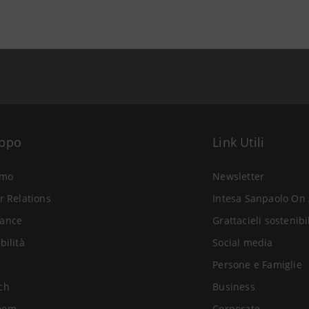
uppo
Link Utili
amo
Newsletter
r Relations
Intesa Sanpaolo On 
ance
Grattacieli sostenibi
bilità
Social media
Persone e Famiglie
ch
Business
oom
Corporate