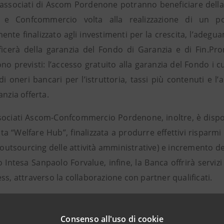
 associati di Ascom Pordenone potranno beneficiare della o
 e Confcommercio volta alla realizzazione di un por
ente finalizzato agli investimenti per la crescita, l’adeg
icerà della garanzia del Fondo di Garanzia e di Fin.Pro
no previsti: l’accesso gratuito alla garanzia del Fondo i 
 di oneri bancari per l’istruttoria, tassi più contenuti e
anzia offerta.
ssociati Ascom-Confcommercio Pordenone, inoltre, è dispon
 “Welfare Hub”, finalizzata a produrre effettivi risparmi 
l’outsourcing delle attività amministrative) e incremento de
 Intesa Sanpaolo Forvalue, infine, la Banca offrirà serviz
ss, attraverso la collaborazione con partner qualificati.
 Sanpaolo il sostegno allo sviluppo delle micro, piccole e medi
ta della economia di tutto il Paese.-
dichiara Renzo Simonato,
Consenso all'uso di cookie