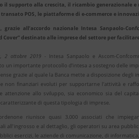
o il supporto alla crescita, il ricambio generazionale 
o transato POS, le piattaforme di e-commerce e innovazi
o, grazie all’accordo nazionale Intesa Sanpaolo-Con
 Cover” destinato alle imprese del settore per facilitare
, 2 ottobre 2019
- Intesa Sanpaolo e Ascom-Confcomm
tto un importante protocollo d’intesa a sostegno delle imp
nse grazie al quale la Banca mette a disposizione degli i
i e non finanziari evoluti per supportarne l’attività e ra
re attenzione allo sviluppo, sia economico sia del capi
caratterizzante di questa tipologia di imprese.
rdenone riunisce quasi 3.000 associati che impiegano
i all'ingrosso e al dettaglio, gli operatori su area pubblica
pubblici esercizi, le aziende di comunicazione, di informatica,