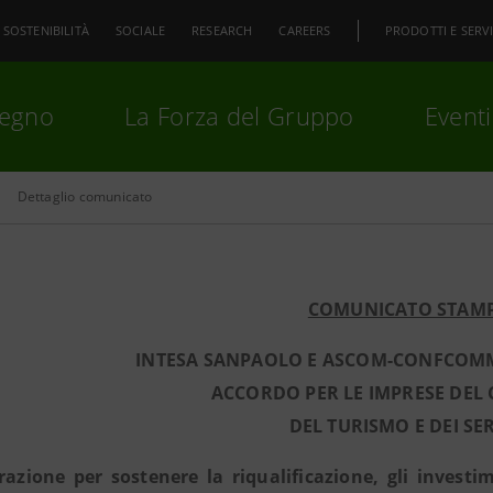
SOSTENIBILITÀ
SOCIALE
RESEARCH
CAREERS
PRODOTTI E SERVI
pegno
La Forza del Gruppo
Eventi
Dettaglio comunicato
premi
Invio
per cercare o
ESC
COMUNICATO STAM
INTESA SANPAOLO E ASCOM-CONFCOM
ACCORDO PER LE IMPRESE DEL
DEL TURISMO E DEI SER
razione per sostenere la riqualificazione, gli investi