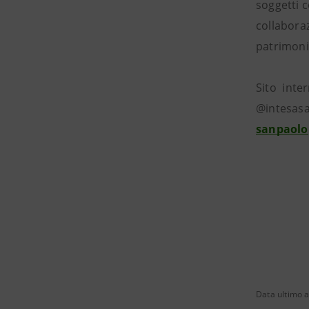
soggetti c
collabora
patrimonio
Sito int
@intesa
sanpaolo
Data ultimo 