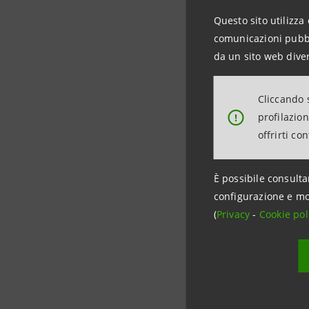
e Friuli V
Questo sito utilizza 
paese la r
comunicazioni pubbli
affinché 
da un sito web diver
accompagna
Cliccando s
Per il pr
profilazio
!
rinnovamen
offrirti co
ancora len
indispensab
È possibile consulta
configurazione e mo
(
Privacy
-
Cookie pol
Per inform
Intesa S
Rapporti c
Tel. + 39 
+39 044