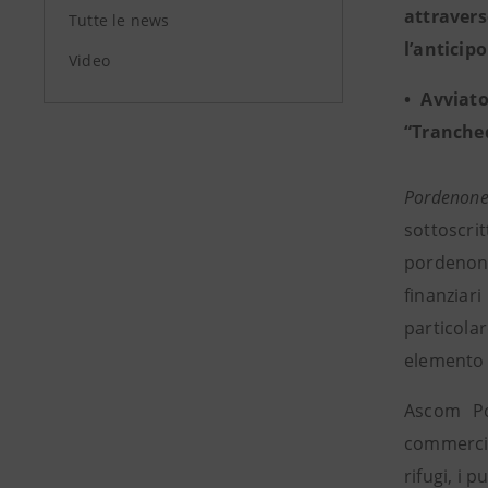
attravers
Tutte le news
l’anticip
Video
• Avviat
“Tranched
Pordenone
sottoscri
pordenone
finanziar
particola
elemento 
Ascom Po
commercial
rifugi, i 