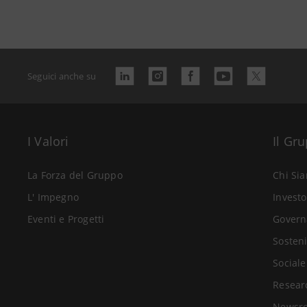
Seguici anche su
I Valori
Il Gr
La Forza del Gruppo
Chi Si
L' Impegno
Investo
Eventi e Progetti
Govern
Sosteni
Sociale
Resear
Newsr