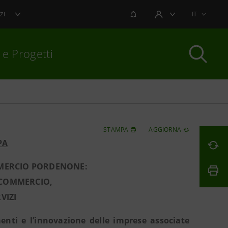
NOTIFICHE
IT
ZI
AREA UTENTE
 e Progetti
per chiudere
STAMPA
AGGIORNA
PA
MERCIO PORDENONE:
 COMMERCIO,
VIZI
menti e l’innovazione delle imprese associate