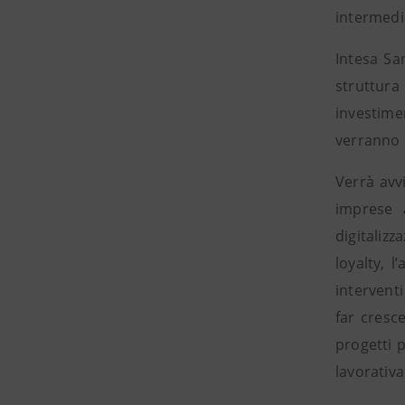
intermedi
Intesa Sa
struttura 
investime
verranno s
Verrà avvi
imprese a
digitalizz
loyalty, 
interventi
far cresc
progetti p
lavorativa