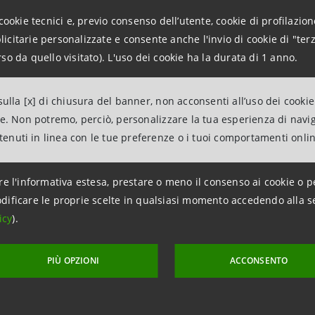
enezia Giulia di Intesa Sanpaolo. -
Le piccole imprese del c
cookie tecnici e, previo consenso dell’utente, cookie di profilazione
ete attraverso la quale si muove gran parte dell’economia e
citarie personalizzate e consente anche l'invio di cookie di "terz
le aziende investano nel futuro per rendersi sempre più c
so da quello visitato). L'uso dei cookie ha la durata di 1 anno.
rle in questo percorso.”
ulla [x] di chiusura del banner, non acconsenti all’uso dei cookie
esidente provinciale di Confcommercio, Alberto Marchior
ne. Non potremo, perciò, personalizzare la tua esperienza di navi
to e di crescita del settore Terziario, soprattutto in un mo
ntenuti in linea con le tue preferenze o i tuoi comportamenti onli
ta. Per questo saremo accanto ai nostri imprenditori offren
ili per consolidare lo sviluppo delle attività”.
re l'informativa estesa, prestare o meno il consenso ai cookie o p
dificare le proprie scelte in qualsiasi momento accedendo alla s
icy
).
azioni
anpaolo
PIÙ OPZIONI
ACCONSENTO
on i Media – Banca dei Territori e Media locali
049 6539835 – cell. +39 335 1355936
4 339645 +39 335 7647397