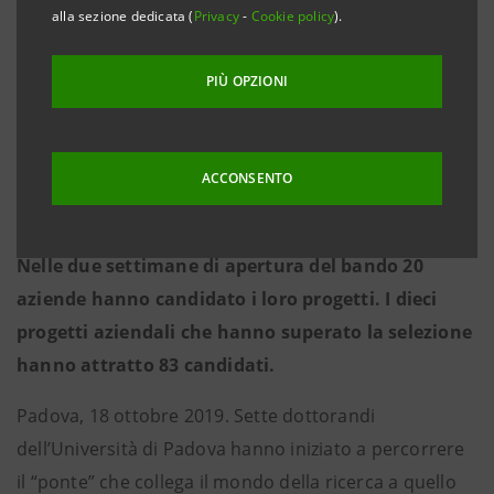
alla sezione dedicata (
Privacy
-
Cookie policy
).
Sette progetti ambiziosi che puntano a migliorare
la realtà produttiva e la competitività delle
PIÙ OPZIONI
aziende, con ricadute positive sullo sviluppo
sociale ed economico dei territori del Padovano e
ACCONSENTO
del Trevigiano, in particolare creando sbocchi
occupazionali di alta professionalità.
Nelle due settimane di apertura del bando 20
aziende hanno candidato i loro progetti. I dieci
progetti aziendali che hanno superato la selezione
hanno attratto 83 candidati.
Padova, 18 ottobre 2019. Sette dottorandi
dell’Università di Padova hanno iniziato a percorrere
il “ponte” che collega il mondo della ricerca a quello