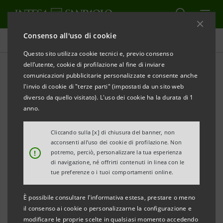
Consenso all'uso di cookie
Comunicati stampa
Questo sito utilizza cookie tecnici e, previo consenso
dell’utente, cookie di profilazione al fine di inviare
STAMPA
AGGIORNA
comunicazioni pubblicitarie personalizzate e consente anche
Comunicato Stampa
l'invio di cookie di "terze parti" (impostati da un sito web
diverso da quello visitato). L'uso dei cookie ha la durata di 1
AL VIA SETTE DOTTORATI DI RICERCA IN AZIENDA
anno.
PER L’INNOVAZIONE E L’ALTA PROFESSIONALITÀ
Cliccando sulla [x] di chiusura del banner, non
acconsenti all’uso dei cookie di profilazione. Non
Il bando per dieci borse di dottorato del valore
!
potremo, perciò, personalizzare la tua esperienza
complessivo di 700.000 euro, nasce dall’accordo tra
di navigazione, né offrirti contenuti in linea con le
tue preferenze o i tuoi comportamenti online.
Università degli Studi di Padova, Assindustria
Venetocentro, Unismart Padova Enterprise,
È possibile consultare l'informativa estesa, prestare o meno
Fondazione Cassa di Risparmio di Padova e Rovigo
il consenso ai cookie o personalizzarne la configurazione e
modificare le proprie scelte in qualsiasi momento accedendo
e Intesa Sanpaolo.