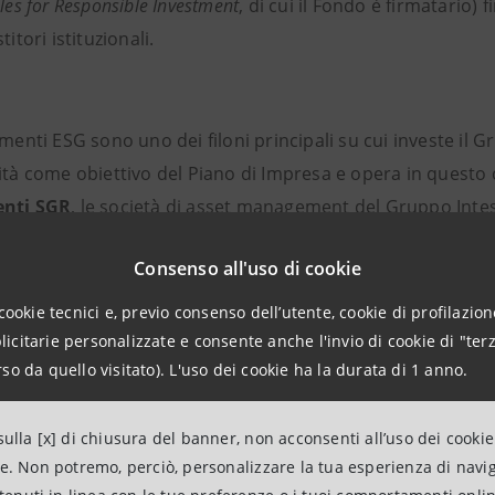
ples for Responsible Investment
, di cui il Fondo è firmatario) 
titori istituzionali.
imenti ESG sono uno dei filoni principali su cui investe il 
lità come obiettivo del Piano di Impresa e opera in ques
enti SGR
, le società di asset management del Gruppo Inte
Consenso all'uso di cookie
leader in Italia sui fondi ESG secondo i dati Assogestioni c
cookie tecnici e, previo consenso dell’utente, cookie di profilazione
’offerta dedicata che comprende 28 prodotti. Dal 2017 ha i
citarie personalizzate e consente anche l'invio di cookie di "terz
so da quello visitato). L'uso dei cookie ha la durata di 1 anno.
ento. Nell’estate 2019 ha creato all’interno della Direzio
e & Sustainability.
ulla [x] di chiusura del banner, non acconsenti all’uso dei cookie
ne. Non potremo, perciò, personalizzare la tua esperienza di navi