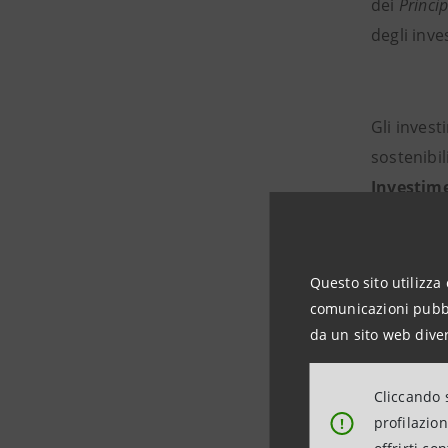
dei
Princi
degli inves
Gli invest
sostenibi
Investim
Eurizon è 
Questo sito utilizza 
euro e un
comunicazioni pubbli
da un sito web diver
d’investim
Governanc
Cliccando s
profilazio
!