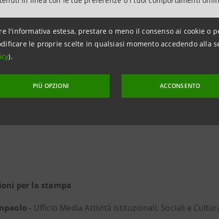
ntenuti in linea con le tue preferenze o i tuoi comportamenti onli
Investimenti SGR ha ottenuto da PwC la certificazione dell
stimenti Socialmente Responsabili) secondo i principi ISAE 
re l'informativa estesa, prestare o meno il consenso ai cookie o p
Board (IAASB), lo standard internazionale per la verifica 
dificare le proprie scelte in qualsiasi momento accedendo alla s
e.
icy
).
PIÙ OPZIONI
ACCONSENTO
ioni per la stampa
anpaolo -
Ufficio Media Attività Istituzionali, Sociali e Cultur