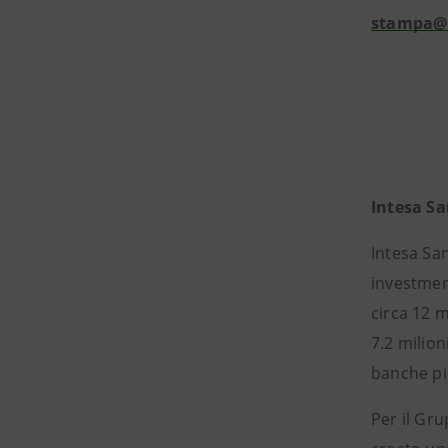
stampa@
Intesa S
Intesa San
investment
circa 12 m
7.2 milion
banche pi
Per il Gru