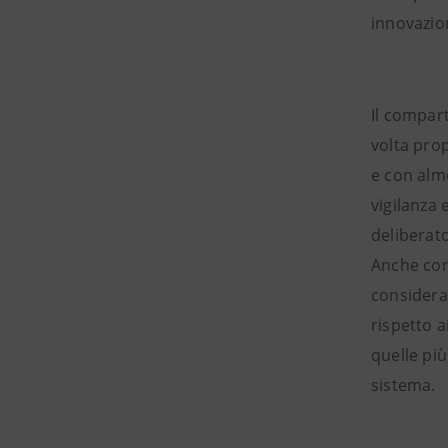
innovazio
Il compart
volta prop
e con alm
vigilanza 
deliberato
Anche con
considerar
rispetto a
quelle più
sistema.