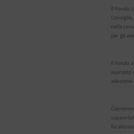
Il Fondo, 
Consiglio,
nella conv
per gli ad
Il Fondo 
avanzato c
adesione a
Coerenteme
supportate
focalizzat