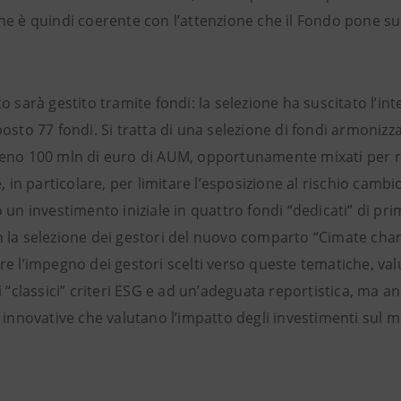
ne è quindi coerente con l’attenzione che il Fondo pone su
o sarà gestito tramite fondi: la selezione ha suscitato l’in
osto 77 fondi. Si tratta di una selezione di fondi armonizza
eno 100 mln di euro di AUM, opportunamente mixati per risp
e, in particolare, per limitare l’esposizione al rischio cambi
 un investimento iniziale in quattro fondi “dedicati” di pri
 la selezione dei gestori del nuovo comparto “Cimate chang
e l’impegno dei gestori scelti verso queste tematiche, valu
i “classici” criteri ESG e ad un’adeguata reportistica, ma a
 innovative che valutano l’impatto degli investimenti sul 