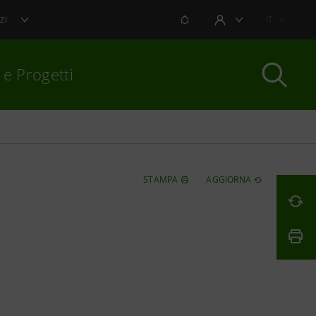
NOTIFICHE
IT
ZI
AREA UTENTE
 e Progetti
per chiudere
STAMPA
AGGIORNA