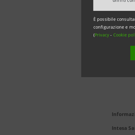
offrirti co
Fideuram 
SRI (Inve
È possibile consulta
Standard 
configurazione e mo
finanziari
(
Privacy
-
Cookie pol
Informaz
Intesa S