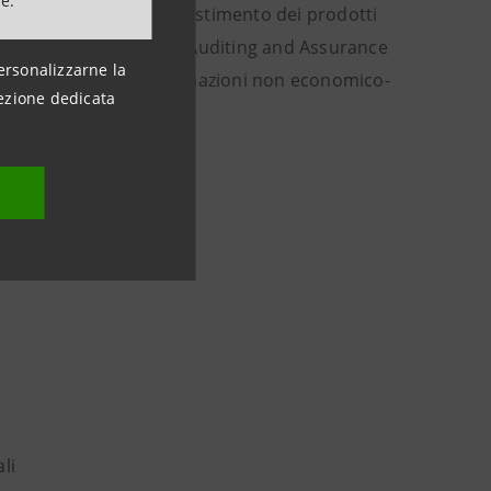
ne.
’intero processo di investimento dei prodotti
3000 dell’International Auditing and Assurance
ersonalizzarne la
del reporting delle informazioni non economico-
ezione dedicata
ali