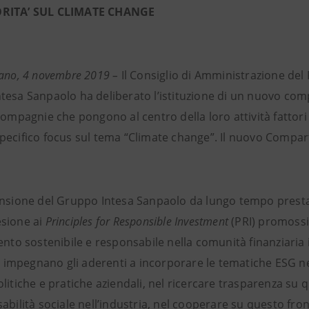
RITA’ SUL CLIMATE CHANGE
lano, 4 novembre 2019 –
Il Consiglio di Amministrazione del
tesa Sanpaolo ha deliberato l’istituzione di un nuovo comp
compagnie che pongono al centro della loro attività fattor
pecifico focus sul tema “Climate change”. Il nuovo Compart
ensione del Gruppo Intesa Sanpaolo da lungo tempo prestan
sione ai
Principles for Responsible Investment
(PRI) promossi
ento sostenibile e responsabile nella comunità finanziaria 
s
impegnano gli aderenti a incorporare le tematiche ESG nell
litiche e pratiche aziendali, nel ricercare trasparenza su 
abilità sociale nell’industria, nel cooperare su questo fron