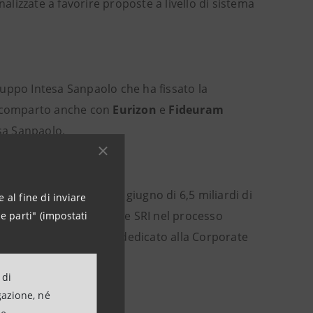
finalizzate a favorire proposte a livello di sistema
Gruppo Intesa Sanpaolo che ha fissato la
to comparto anche con
Eurizon
e
Fideuram
sa Sanpaolo.
on un patrimonio a fine giugno di 6,5 miliardi di
 al fine di inviare
ntegrato i principi ESG e SRI nel processo
e parti" (impostati
ne Investimenti un team dedicato alla Corporate
 di
gazione, né