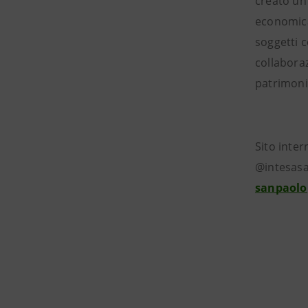
creato un 
economica 
soggetti c
collaboraz
patrimonio
Sito inter
@intesasa
sanpaolo