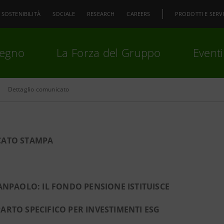
SOSTENIBILITÀ
SOCIALE
RESEARCH
CAREERS
PRODOTTI E SERVI
pegno
La Forza del Gruppo
Eventi
Dettaglio comunicato
premi
Invio
per cercare o
ESC
ATO STAMPA
ANPAOLO: IL FONDO PENSIONE ISTITUISCE
RTO SPECIFICO PER INVESTIMENTI ESG