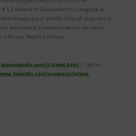
muove progetti rilevanti di inclusione
€ 1,2 miliardi di finanziamenti a categorie di
mente impegnata in attività culturali proprie e in
osizioni permanenti e temporanee del suo vasto
po a Milano, Napoli e Vicenza.
tesasanpaolo.com/it/news.html
| Twitter:
/www.linkedin.com/company/intesa-