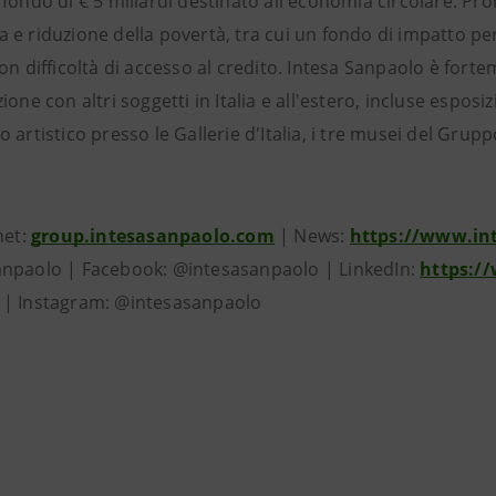
fondo di € 5 miliardi destinato all'economia circolare. Pro
e riduzione della povertà, tra cui un fondo di impatto per 
on difficoltà di accesso al credito. Intesa Sanpaolo è forte
ione con altri soggetti in Italia e all'estero, incluse esp
 artistico presso le Gallerie d'Italia, i tre musei del Grup
net:
group.intesasanpaolo.com
| News:
https://www.in
npaolo | Facebook: @intesasanpaolo | LinkedIn:
https:/
| Instagram: @intesasanpaolo