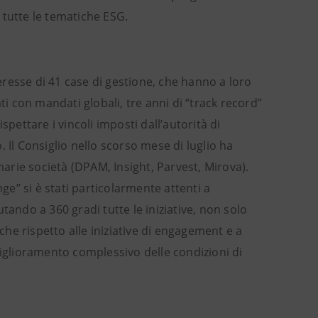
 tutte le tematiche ESG.
teresse di 41 case di gestione, che hanno a loro
ti con mandati globali, tre anni di “track record”
ettare i vincoli imposti dall’autorità di
o. Il Consiglio nello scorso mese di luglio ha
marie società (DPAM, Insight, Parvest, Mirova).
e” si è stati particolarmente attenti a
tando a 360 gradi tutte le iniziative, non solo
nche rispetto alle iniziative di engagement e a
miglioramento complessivo delle condizioni di