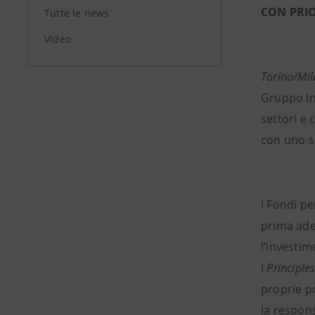
CON PRIO
Tutte le news
Video
Torino/Mi
Gruppo In
settori e 
con uno s
I Fondi p
prima ade
l’investim
I
Principle
proprie po
la respons