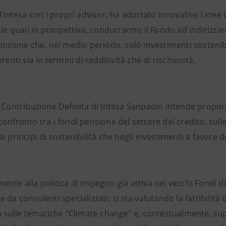
d’intesa con i propri advisor, ha adottato innovative Linee
 le quali in prospettiva, condurranno il Fondo ad indirizzar
inzione che, nel medio periodo, solo investimenti sostenibili
erenti sia in termini di redditività che di rischiosità.
a Contribuzione Definita di Intesa Sanpaolo intende propo
onfronto tra i fondi pensione del settore del credito, sulle 
i principi di sostenibilità che negli investimenti a favore 
nte alla politica di impegno già attiva nei vecchi Fondi di
 da consulenti specializzati, si sta valutando la fattibilità d
a sulle tematiche “Climate change” e, contestualmente, sup