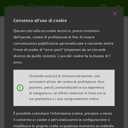
Consenso all'uso di cookie
Comunicati stampa
Questo sito utilizza cookie tecnici e, previo consenso
dell’utente, cookie di profilazione al fine di inviare
STAMPA
AGGIORNA
comunicazioni pubblicitarie personalizzate e consente anche
COMUNICATO STAMPA
l'invio di cookie di "terze parti" (impostati da un sito web
diverso da quello visitato). L'uso dei cookie ha la durata di 1
anno.
Cliccando sulla [x] di chiusura del banner, non
acconsenti all’uso dei cookie di profilazione. Non
!
potremo, perciò, personalizzare la tua esperienza
di navigazione, né offrirti contenuti in linea con le
tue preferenze o i tuoi comportamenti online.
INTESA SANPAOLO PREMIATA
È possibile consultare l'informativa estesa, prestare o meno
il consenso ai cookie o personalizzarne la configurazione e
COME ‘BEST BANK’ IN ITALIA
modificare le proprie scelte in qualsiasi momento accedendo