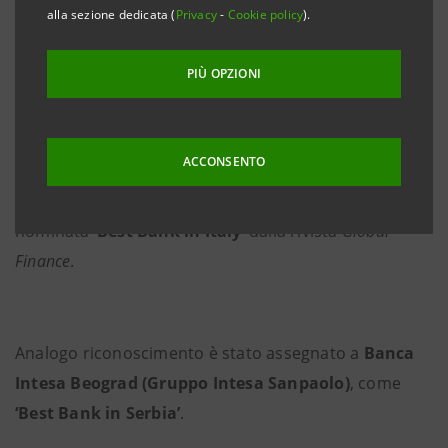
alla sezione dedicata (
Privacy
-
Cookie policy
).
PIÙ OPZIONI
Il riconoscimento assegnato della rivista
internazionale
Global Finance
ACCONSENTO
Milano, 11 novembre 2019
–
Intesa Sanpaolo
è stata
nominata
‘Best Bank in Italy’
dalla rivista
Global
Finance
.
Analogo riconoscimento è stato assegnato a
Banca
Intesa Beograd (Gruppo Intesa Sanpaolo)
, come
‘Best Bank in Serbia’
.