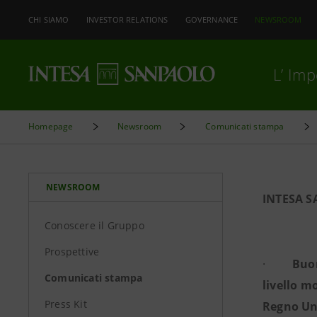
CHI SIAMO
INVESTOR RELATIONS
GOVERNANCE
NEWSROOM
L’ Im
Homepage
Newsroom
Comunicati stampa
NEWSROOM
INTESA S
Conoscere il Gruppo
Prospettive
·
Buon
Comunicati stampa
livello m
Press Kit
Regno Un