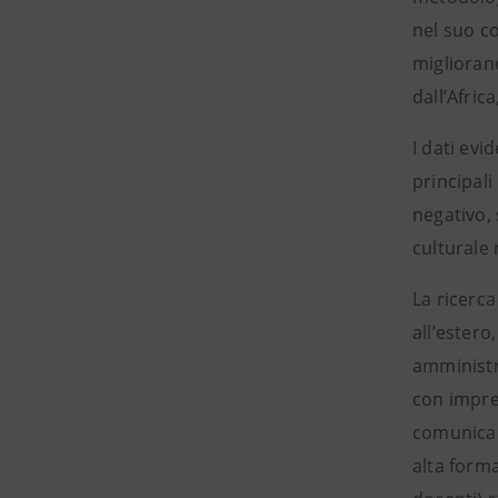
nel suo co
migliorand
dall’Afric
I dati evi
principali
negativo, 
culturale 
La ricerca
all’estero
amministra
con impres
comunicare
alta forma