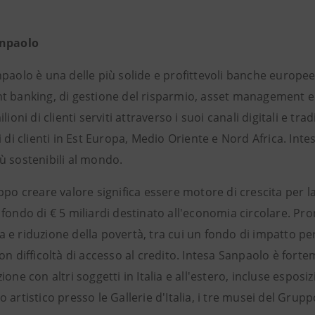
anpaolo
paolo è una delle più solide e profittevoli banche europee
 banking, di gestione del risparmio, asset management e as
ilioni di clienti serviti attraverso i suoi canali digitali e 
i di clienti in Est Europa, Medio Oriente e Nord Africa. In
ù sostenibili al mondo.
ppo creare valore significa essere motore di crescita per 
fondo di € 5 miliardi destinato all'economia circolare. Pro
e riduzione della povertà, tra cui un fondo di impatto per 
on difficoltà di accesso al credito. Intesa Sanpaolo è forte
ione con altri soggetti in Italia e all'estero, incluse esp
 artistico presso le Gallerie d'Italia, i tre musei del Grup