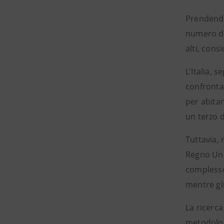
Prendendo 
numero di 
alti, cons
L’Italia, 
confrontab
per abitan
un terzo d
Tuttavia, 
Regno Unit
complesso 
mentre gli
La ricerca
metodologi