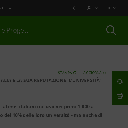
NOTIFICHE
IT
ZI
AREA UTENTE
 e Progetti
per chiudere
STAMPA
AGGIORNA
ALIA E LA SUA REPUTAZIONE: L’UNIVERSITÀ”
 atenei italiani incluso nei primi 1.000 a
no del 10% delle loro università - ma anche di