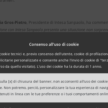
tranieri.
a Gros-Pietro
, Presidente di Intesa Sanpaolo, ha commen
ione con Intesa Sanpaolo presenta una situazione non sorpre
versità italiana lavorando con oltre 100 atenei, apprezzandone
le nuove sfide. Quasi uno su due degli atenei italiani è tra i mi
Consenso all'uso di cookie
vare in Italia le opportunità per un’alta formazione addirittura 
cookie tecnici e, previo consenso dell’utente, cookie di profilazione
l’istruzione universitaria, Intesa Sanpaolo offre a tutti gli stu
citarie personalizzate e consente anche l'invio di cookie di "terz
zie a un prestito a lungo termine senza garanzie. Di fronte a un
so da quello visitato). L'uso dei cookie ha la durata di 1 anno.
università italiana - apprezzata all’estero - deve rappresentare
la competitività del nostro Paese”.
ulla [x] di chiusura del banner, non acconsenti all’uso dei cookie
ne. Non potremo, perciò, personalizzare la tua esperienza di navi
Violante
, presidente onorario di
italiadecide
, ha affermato: 
ntenuti in linea con le tue preferenze o i tuoi comportamenti onli
azione dell’Italia ha finora dimostrato, con dati oggettivi, che l
ivile, il turismo e ora l’alta formazione è migliore di quanto c