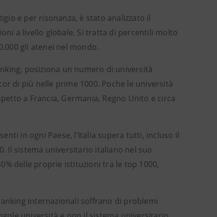
igio e per risonanza, è stato analizzato il
i a livello globale. Si tratta di percentili molto
0.000 gli atenei nel mondo.
ranking, posiziona un numero di università
or di più nelle prime 1000. Poche le università
ispetto a Francia, Germania, Regno Unito e circa
nti in ogni Paese, l’Italia supera tutti, incluso il
. Il sistema universitario italiano nel suo
40% delle proprie istituzioni tra le top 1000,
i ranking internazionali soffrano di problemi
ngole università e non il sistema universitario