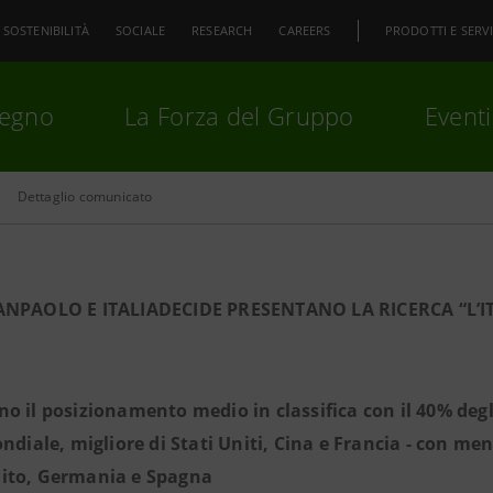
SOSTENIBILITÀ
SOCIALE
RESEARCH
CAREERS
PRODOTTI E SERVI
pegno
La Forza del Gruppo
Eventi
Dettaglio comunicato
premi
Invio
per cercare o
ESC
ANPAOLO E ITALIADECIDE PRESENTANO LA RICERCA “L’IT
o il posizionamento medio in classifica con il 40% degli
ondiale, migliore di Stati Uniti, Cina e Francia - con me
ito, Germania e Spagna