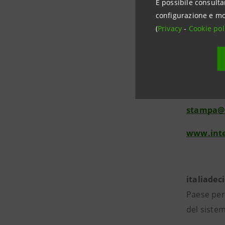
È possibile consulta
principali
configurazione e mo
tra queste 
(
Privacy
-
Cookie pol
futuro.
”
Informaz
Intesa S
stampa@
www.inte
italiadec
Paese per 
del sistem