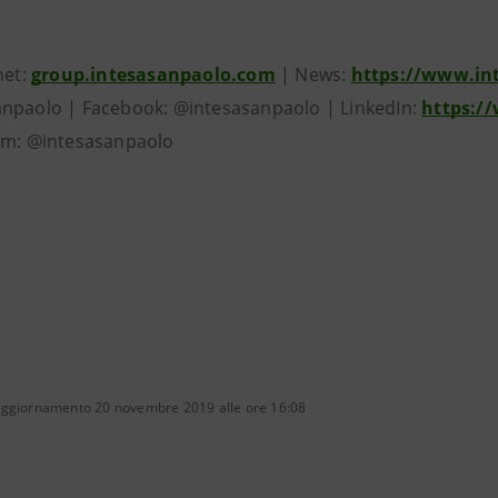
net:
group.intesasanpaolo.com
| News:
https://www.in
npaolo | Facebook: @intesasanpaolo | LinkedIn:
https:/
am: @intesasanpaolo
aggiornamento 20 novembre 2019 alle ore 16:08