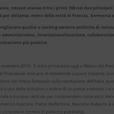
avia, nessun ateneo è tra i primi 100 nei due principali 
à per abitante, meno della metà di Francia, Germania e
migliorare qualità e ranking servono politiche di reclu
amministrativa, internazionalizzazione, collaborazione 
nicazione più positiva
9 novembre 2019 –
È stata presentata oggi a Milano dal Pre
del Presidente onorario di
italiadecide
Luciano Violante, la r
ione con Intesa Sanpaolo sulla reputazione dell’Italia, que
tà è una delle istituzioni cardine di un paese avanzato. La v
onale è dunque centrale per comprendere come esso viene 
omenico Asprone, Pietro Maffettone, Massimo Rubechi, è vo
i concrete in termini di politiche pubbliche.