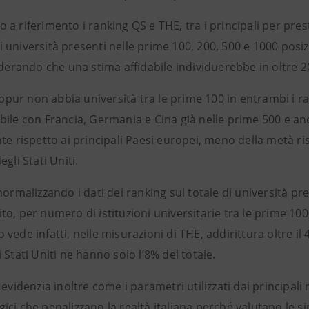
a riferimento i ranking QS e THE, tra i principali per prest
università presenti nelle prime 100, 200, 500 e 1000 posizion
iderando che una stima affidabile individuerebbe in oltre 2
seppur non abbia università tra le prime 100 in entrambi i 
ile con Francia, Germania e Cina già nelle prime 500 e anc
te rispetto ai principali Paesi europei, meno della metà r
egli Stati Uniti.
normalizzando i dati dei ranking sul totale di università prese
o, per numero di istituzioni universitarie tra le prime 1000
vede infatti, nelle misurazioni di THE, addirittura oltre il 
 Stati Uniti ne hanno solo l’8% del totale.
 evidenzia inoltre come i parametri utilizzati dai principal
ci che penalizzano la realtà italiana perché valutano le si