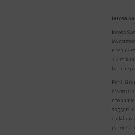
Intesa S
Intesa San
investment
circa 12 m
7.2 milion
banche pi
Per il Gru
creato un 
economica 
soggetti c
collaboraz
patrimonio