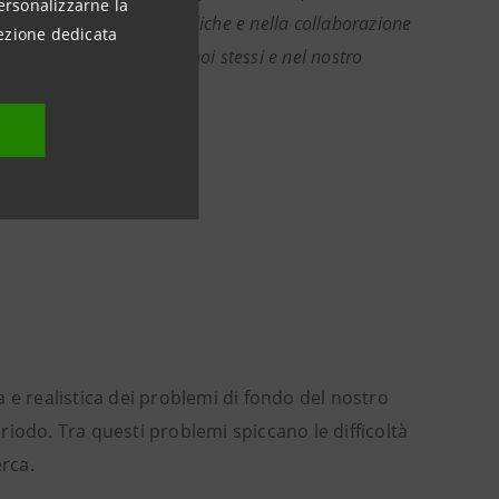
ersonalizzarne la
lità delle politiche pubbliche e nella collaborazione
ezione dedicata
vere fiducia e stima in noi stessi e nel nostro
ali
 e realistica dei problemi di fondo del nostro
iodo. Tra questi problemi spiccano le difficoltà
erca.