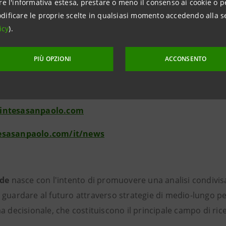
re l'informativa estesa, prestare o meno il consenso ai cookie o p
 paesi con cui ci confrontiamo. Se dobbiamo migliorare nella qua
dificare le proprie scelte in qualsiasi momento accedendo alla s
e le imprese, i risultati dimostrano che, come Paese, possiamo a
icy
).
PIÙ OPZIONI
ACCONSENTO
ioni per la stampa
anpaolo -
Ufficio Media Attività Istituzionali, Sociali e Cultur
intesasanpaolo.com
sasanpaolo.com/it/news
ide
nasce con l'intento di promuovere una analisi condivisa
guardare al futuro attraverso strategie di medio-lungo per
a decisionale, che costituiscono il principale campo di ric