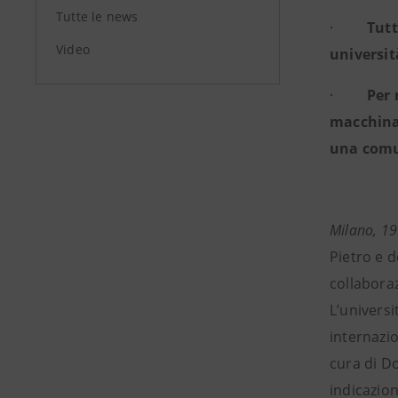
Tutte le news
·
Tutt
Video
universit
·
Per 
macchina 
una comu
Milano, 1
Pietro e 
collaboraz
L’universi
internazi
cura di D
indicazion