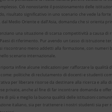
mplesso. Ciò nonostante il posizionamento delle istituzion
o, risultato significativo in uno scenario che vede la forte
a, dal Medio Oriente e dall’Asia, domanda che si orienta pri
denziano una situazione di scarsa competitività a causa di 
 Paesi di riferimento. Pur avendo un tasso di istruzione terz
si riscontrano meno addetti alla formazione, con numeri be
nello scenario internazionale.
 riporta infine alcune indicazioni per rafforzare la qualità d
, come: politiche di reclutamento di docenti e studenti co
tiva per liberare risorse da destinare alla ricerca e alla d
e private, anche al fine di far incontrare domanda e offerta
 di più e meglio la buona qualità delle istituzioni comunit
zione italiano, sia per trattenere i nostri studenti sia per 