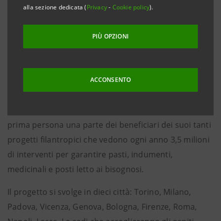
Italia. I dipendenti del Gruppo, incluse le funzioni di
alla sezione dedicata (
Privacy
-
Cookie policy
).
vertice, parteciperanno come volontari per accogliere
gli ospiti stando con loro ai tavoli. Inoltre,
PIÙ OPZIONI
contribuiranno con donazioni in buoni pasti e giorni
di ferie i cui corrispettivi nei prossimi mesi andranno
a sostenere mense ed empori solidali Caritas,
ACCONSENTO
proseguendo la vita del progetto oltre il mese di
dicembre. La Banca incontra così simbolicamente in
prima persona una parte dei beneficiari dei suoi tanti
progetti filantropici che vedono ogni anno 3,5 milioni
di interventi per garantire pasti, indumenti,
medicinali e posti letto ai bisognosi.
Il progetto si svolge in dieci città: Torino, Milano,
Padova, Vicenza, Genova, Bologna, Firenze, Roma,