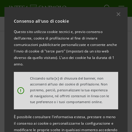
Consenso all'uso di cookie
Comunicati stampa
Questo sito utilizza cookie tecnici e, previo consenso
dell’utente, cookie di profilazione al fine di inviare
STAMPA
AGGIORNA
comunicazioni pubblicitarie personalizzate e consente anche
INTESA SANPAOLO INVITA A PRANZO 2.000
l'invio di cookie di "terze parti" (impostati da un sito web
PERSONE IN DIFFICOLTA’ E APRE LE SUE SEDI ALLA
diverso da quello visitato). L'uso dei cookie ha la durata di 1
SOLIDARIETA’
anno.
‘NOI INSIEME: Natale 2019’ è un progetto
Cliccando sulla [x] di chiusura del banner, non
acconsenti all’uso dei cookie di profilazione. Non
nazionale
di condivisione e cultura in dieci tappe
!
potremo, perciò, personalizzare la tua esperienza
di navigazione, né offrirti contenuti in linea con le
Torino/Milano, 28 novembre 2019
– Nel mese di
tue preferenze o i tuoi comportamenti online.
dicembre Intesa Sanpaolo offrirà un pranzo solidale
È possibile consultare l'informativa estesa, prestare o meno
con musica e arte a 2.000 persone e famiglie in
il consenso ai cookie o personalizzarne la configurazione e
situazione di fragilità, aprendo numerose sue sedi in
modificare le proprie scelte in qualsiasi momento accedendo