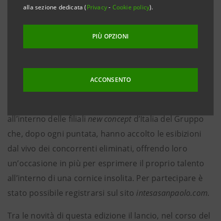
18 nella filiale di piazza Cordusio agli ammiratori del
alla sezione dedicata (
Privacy
-
Cookie policy
).
talent show
di Sky prodotto da Fremantle per assistere
gratuitamente al concerto dal vivo dei finalisti di
PIÙ OPZIONI
questa edizione: i Booda, Davide Rossi, la Sierra e la
vincitrice, Sofia Tornambene.
ACCONSENTO
Come da tradizione, lo spettacolo di questa sera nella
sede milanese chiude la serie di eventi speciali
all’interno delle filiali
new concept
d’Italia del Gruppo
che, dopo ogni puntata, hanno accolto le esibizioni
dal vivo dei concorrenti eliminati, offrendo loro
un’occasione in più per esprimere il proprio talento
all’interno di una cornice insolita. Per partecipare è
stato possibile registrarsi sul sito
intesasanpaolo.com.
Tra le novità di questa edizione il lancio, nel corso del