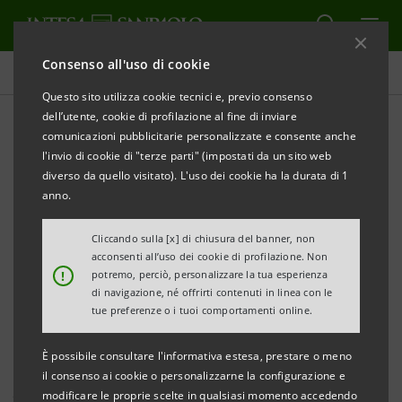
Consenso all'uso di cookie
Comunicati stampa
Questo sito utilizza cookie tecnici e, previo consenso
dell’utente, cookie di profilazione al fine di inviare
STAMPA
AGGIORNA
comunicazioni pubblicitarie personalizzate e consente anche
COMUNICATO STAMPA
l'invio di cookie di "terze parti" (impostati da un sito web
diverso da quello visitato). L'uso dei cookie ha la durata di 1
anno.
INTESA SANPAOLO: I FINALISTI DI X FACTOR 2019
Cliccando sulla [x] di chiusura del banner, non
IN CONCERTO NELLA FILIALE MILANESE DI PIAZZA
acconsenti all’uso dei cookie di profilazione. Non
!
potremo, perciò, personalizzare la tua esperienza
CORDUSIO
di navigazione, né offrirti contenuti in linea con le
tue preferenze o i tuoi comportamenti online.
È possibile consultare l'informativa estesa, prestare o meno
Milano, 13 dicembre 2019
– Intesa Sanpaolo,
main
il consenso ai cookie o personalizzarne la configurazione e
partner
di X Factor 2019,
dà
appuntamento oggi alle
modificare le proprie scelte in qualsiasi momento accedendo