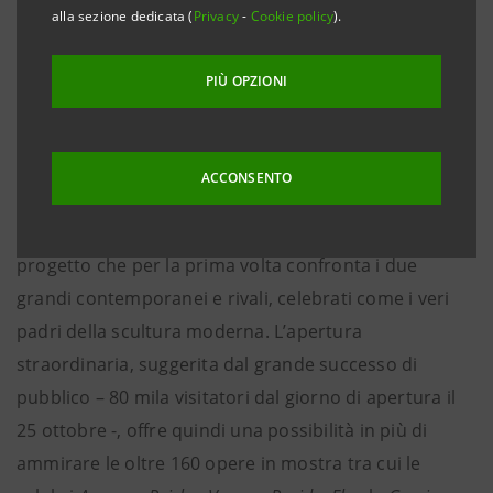
alla sezione dedicata (
Privacy
-
Cookie policy
).
Milano, 27 dicembre 2019
- Le Gallerie d’Italia – Piazza
Scala, il museo di Intesa Sanpaolo a Milano,
PIÙ OPZIONI
annunciano che la mostra
Canova | Thorvaldsen. La
nascita della scultura moderna,
a cura di Stefano
Grandesso e Fernando Mazzocca,
sarà aperta in via
ACCONSENTO
straordinaria anche lunedì 30 dicembre 2019 dalle
9.30 alle 19.30
. L’esposizione propone un importante
progetto che per la prima volta confronta i due
grandi contemporanei e rivali, celebrati come i veri
padri della scultura moderna. L’apertura
straordinaria, suggerita dal grande successo di
pubblico – 80 mila visitatori dal giorno di apertura il
25 ottobre -, offre quindi una possibilità in più di
ammirare le oltre 160 opere in mostra tra cui le