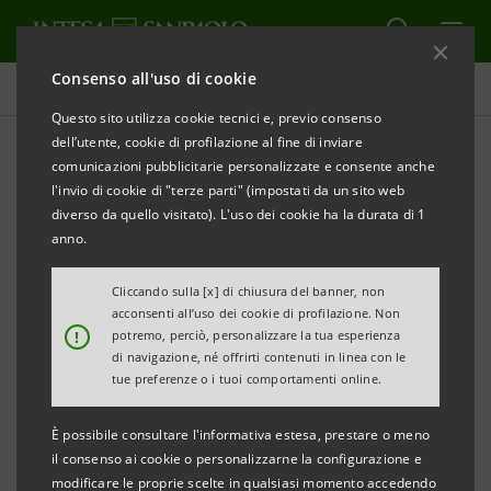
Consenso all'uso di cookie
Comunicati stampa
Questo sito utilizza cookie tecnici e, previo consenso
dell’utente, cookie di profilazione al fine di inviare
STAMPA
AGGIORNA
comunicazioni pubblicitarie personalizzate e consente anche
COMUNICATO STAMPA
l'invio di cookie di "terze parti" (impostati da un sito web
diverso da quello visitato). L'uso dei cookie ha la durata di 1
anno.
INTESA SANPAOLO: LUNEDÌ 30 DICEMBRE
Cliccando sulla [x] di chiusura del banner, non
APERTURA STRAORDINARIA DELLE GALLERIE
acconsenti all’uso dei cookie di profilazione. Non
!
potremo, perciò, personalizzare la tua esperienza
D’ITALIA DI PIAZZA SCALA
di navigazione, né offrirti contenuti in linea con le
tue preferenze o i tuoi comportamenti online.
La mostra
Canova | Thorvaldsen
tra le più visitate
in Italia
È possibile consultare l'informativa estesa, prestare o meno
il consenso ai cookie o personalizzarne la configurazione e
con 80 mila visitatori in due mesi.
modificare le proprie scelte in qualsiasi momento accedendo