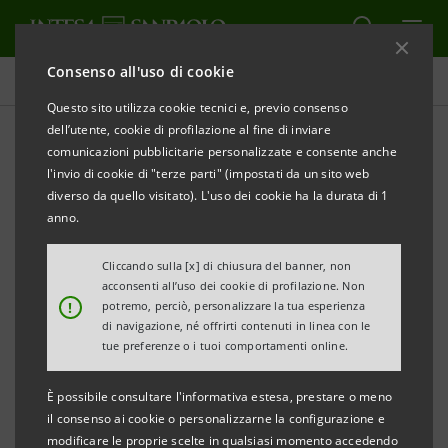
Consenso all'uso di cookie
Comunicati stampa
Questo sito utilizza cookie tecnici e, previo consenso
dell’utente, cookie di profilazione al fine di inviare
STAMPA
AGGIORNA
comunicazioni pubblicitarie personalizzate e consente anche
COMUNICATO STAMPA
l'invio di cookie di "terze parti" (impostati da un sito web
diverso da quello visitato). L'uso dei cookie ha la durata di 1
anno.
LA
MADONNA DI ALZANO
DI GIOVANNI
Cliccando sulla [x] di chiusura del banner, non
BELLINI “OSPITE ILLUSTRE” AL GRATTACIELO INTESA
acconsenti all’uso dei cookie di profilazione. Non
!
potremo, perciò, personalizzare la tua esperienza
SANPAOLO DI TORINO
di navigazione, né offrirti contenuti in linea con le
tue preferenze o i tuoi comportamenti online.
È possibile consultare l'informativa estesa, prestare o meno
Un importante prestito dall’Accademia Carrara di
il consenso ai cookie o personalizzarne la configurazione e
Bergamo che
solo in rare occasioni ha lasciato la
modificare le proprie scelte in qualsiasi momento accedendo