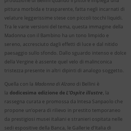
produzione di Bellini quando il pittore impiega una
pittura morbida e trasparente, fatta negli incarnati di
velature leggerissime stese con piccoli tocchi liquidi.
Tra le varie versioni del tema, questa immagine della
Madonna con il Bambino ha un tono limpido e
sereno, accresciuto dagli effetti di luce e dal nitido
paesaggio sullo sfondo. Dallo sguardo intenso e dolce
della Vergine è assente quel velo di malinconica
tristezza presente in altri dipinti di analogo soggetto.
Quella con la
Madonna di Alzano
di Bellini è
la
dodicesima edizione de
L’Ospite illustre
, la
rassegna curata e promossa da Intesa Sanpaolo che
propone un’opera di rilievo in prestito temporaneo
da prestigiosi musei italiani e stranieri ospitata nelle
sedi espositive della Banca, le Gallerie d’Italia di