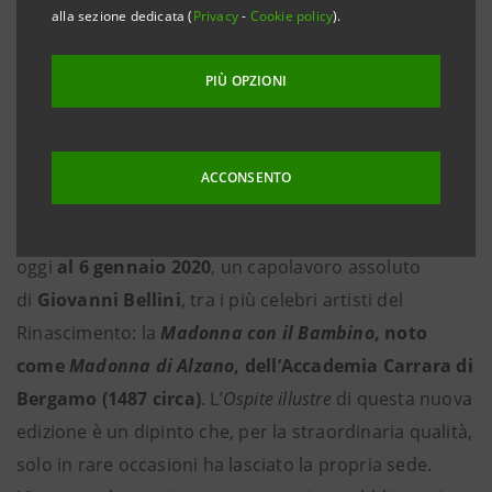
propria sede
alla sezione dedicata (
Privacy
-
Cookie policy
).
Dal 20 dicembre 2019 al 6 gennaio 2020 una nuova
PIÙ OPZIONI
occasione
per accedere in cima al grattacielo
ACCONSENTO
Torino, 20 dicembre 2019
– Al 36esimo piano del suo
grattacielo di Torino, Intesa Sanpaolo espone, da
oggi
al 6 gennaio 2020
, un capolavoro assoluto
di
Giovanni Bellini
, tra i più celebri artisti del
Rinascimento: la
Madonna con il Bambino
, noto
come
Madonna di Alzano
, dell’Accademia Carrara di
Bergamo (1487 circa)
. L’
Ospite illustre
di questa nuova
edizione è un dipinto che, per la straordinaria qualità,
solo in rare occasioni ha lasciato la propria sede.