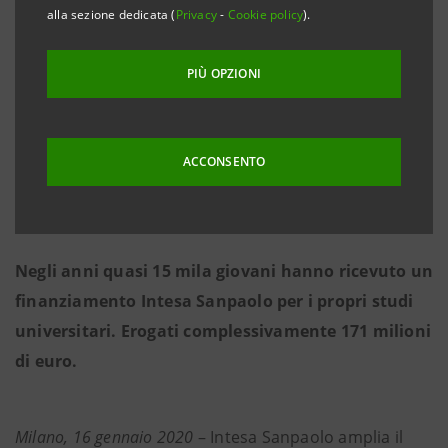
strumenti innovativi ed efficaci che restituiscano
alla sezione dedicata (
Privacy
-
Cookie policy
).
fiducia nel futuro anche a chi è in difficoltà”.
PIÙ OPZIONI
Nel 2019 oltre 3 mila studenti hanno beneficiato di
‘per Merito’
ACCONSENTO
Gli atenei interessati sono 524, di cui 265 all’estero,
in particolare in Francia, Germania, Olanda, Regno
Unito e USA.
Negli anni quasi 15 mila giovani hanno ricevuto un
finanziamento Intesa Sanpaolo
per i propri studi
universitari. Erogati complessivamente 171 milioni
di euro.
Milano, 16 gennaio 2020
– Intesa Sanpaolo amplia il