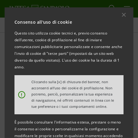
Consenso all'uso di cookie
Comunicati stampa
Questo sito utilizza cookie tecnici e, previo consenso
dell’utente, cookie di profilazione al fine di inviare
STAMPA
AGGIORNA
comunicazioni pubblicitarie personalizzate e consente anche
COMUNICATO STAMPA
l'invio di cookie di "terze parti" (impostati da un sito web
diverso da quello visitato). L'uso dei cookie ha la durata di 1
anno.
INTESA SANPAOLO: DUE NUOVE INIZIATIVE PER
L’INCLUSIONE FINANZIARIA DEDICATE ALLE MADRI
Cliccando sulla [x] di chiusura del banner, non
acconsenti all’uso dei cookie di profilazione. Non
LAVORATRICI E A PERSONE CON DIFFICOLTA’ DI
!
potremo, perciò, personalizzare la tua esperienza
ACCESSO ALLA PENSIONE
di navigazione, né offrirti contenuti in linea con le
tue preferenze o i tuoi comportamenti online.
Carlo Messina, CEO Intesa Sanpaolo: “Essere una
È possibile consultare l'informativa estesa, prestare o meno
delle banche più solide e profittevoli in Europa ci
il consenso ai cookie o personalizzarne la configurazione e
dà la possibilità di mettere a disposizione
modificare le proprie scelte in qualsiasi momento accedendo