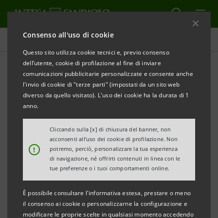
Consenso all'uso di cookie
Comunicati stampa
Questo sito utilizza cookie tecnici e, previo consenso
dell’utente, cookie di profilazione al fine di inviare
STAMPA
AGGIORNA
comunicazioni pubblicitarie personalizzate e consente anche
COMUNICATO STAMPA
l'invio di cookie di "terze parti" (impostati da un sito web
diverso da quello visitato). L'uso dei cookie ha la durata di 1
INTESA SANPAOLO MOTORE PER LO SVILUPPO
anno.
SOSTENIBILE E INCLUSIVO
Cliccando sulla [x] di chiusura del banner, non
ACCESSO AL CREDITO, AMBIENTE, FILANTROPIA,
acconsenti all’uso dei cookie di profilazione. Non
!
potremo, perciò, personalizzare la tua esperienza
CULTURA: PRESENTATI I RISULTATI DELLA BANCA
di navigazione, né offrirti contenuti in linea con le
tue preferenze o i tuoi comportamenti online.
8,7 milioni di pasti, 519 mila posti letto, 131
È possibile consultare l'informativa estesa, prestare o meno
mila farmaci, 103 mila indumenti
il consenso ai cookie o personalizzarne la configurazione e
modificare le proprie scelte in qualsiasi momento accedendo
distribuiti tramite associazioni caritative