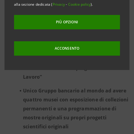
alla sezione dedicata (
Privacy
-
Cookie policy
).
Prestito ‘per Merito’ a 3.240 studenti
universitari
PIÙ OPZIONI
Circa 150 progetti finanziati con plafond
Circular economy e Green Bond
ACCONSENTO
700 partecipanti diplomati e oltre 1.000
aziende coinvolte nel progetto “Giovani e
Lavoro”
Unico Gruppo bancario al mondo ad avere
quattro musei con esposizione di collezioni
permanenti e una programmazione di
mostre originali su propri progetti
scientifici originali