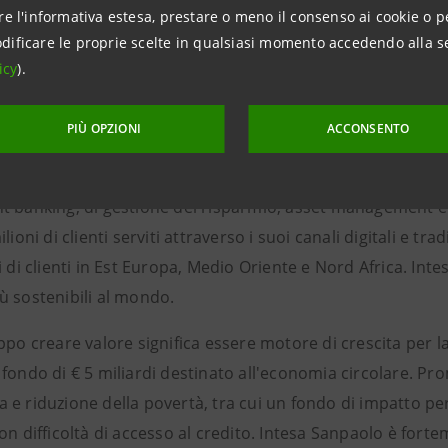
re l'informativa estesa, prestare o meno il consenso ai cookie o p
dificare le proprie scelte in qualsiasi momento accedendo alla s
icy
).
anpaolo
PIÙ OPZIONI
ACCONSENTO
paolo è una delle più solide e profittevoli banche europee
 banking, di gestione del risparmio, asset management e as
ilioni di clienti serviti attraverso i suoi canali digitali e 
i di clienti in Est Europa, Medio Oriente e Nord Africa. In
ù sostenibili al mondo.
ppo creare valore significa essere motore di crescita per 
fondo di € 5 miliardi destinato all'economia circolare. Pro
e riduzione della povertà, tra cui un fondo di impatto per 
on difficoltà di accesso al credito. Intesa Sanpaolo è forte