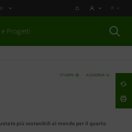
NOTIFICHE
IT
ZI
AREA UTENTE
 e Progetti
per chiudere
STAMPA
AGGIORNA
uotate più sostenibili al mondo per il quarto