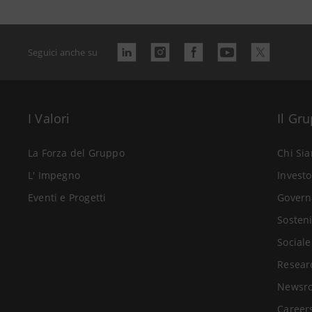
Seguici anche su
I Valori
Il Gr
La Forza del Gruppo
Chi Si
L' Impegno
Investo
Eventi e Progetti
Govern
Sosteni
Sociale
Resear
Newsr
Career