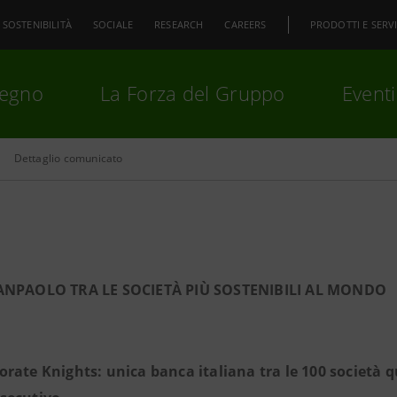
SOSTENIBILITÀ
SOCIALE
RESEARCH
CAREERS
PRODOTTI E SERVI
pegno
La Forza del Gruppo
Eventi
Dettaglio comunicato
premi
Invio
per cercare o
ESC
ANPAOLO TRA LE SOCIETÀ PIÙ SOSTENIBILI AL MONDO
orate Knights: unica banca italiana tra le 100 società q