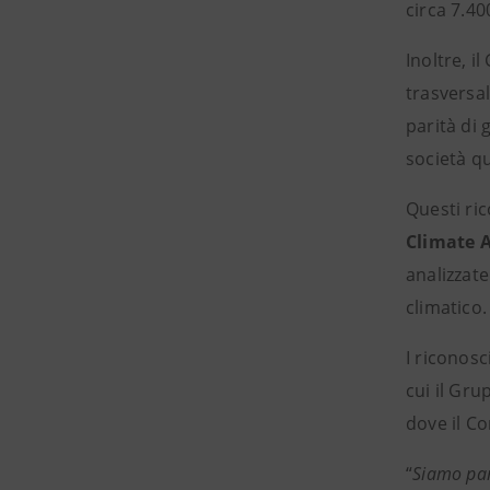
circa 7.40
Inoltre, i
trasversal
parità di 
società qu
Questi ric
Climate A
analizzate
climatico.
I riconosc
cui il Gru
dove il C
“
Siamo par