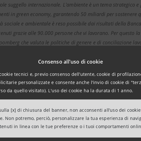
ole suggello internazionale. L'ambiente è un tema strategico e 
imenti in green economy, garantendo 50 miliardi per sostenere
tà sociale e ambientale è reso possibile dai risultati della Banca
ottenuti grazie alle 90.000 persone che vi lavorano. Per questo 
oomberg che valuta le politiche di genere e di conciliazione lavo
 il CEO e Consigliere Delegato di Intesa Sanpaolo,
Carlo M
Consenso all'uso di cookie
cookie tecnici e, previo consenso dell’utente, cookie di profilazione
citarie personalizzate e consente anche l'invio di cookie di "terz
so da quello visitato). L'uso dei cookie ha la durata di 1 anno.
ioni per la stampa
anpaolo
ulla [x] di chiusura del banner, non acconsenti all’uso dei cookie
ne. Non potremo, perciò, personalizzare la tua esperienza di navi
tions Attività Istituzionali, Sociali e Culturali
ntenuti in linea con le tue preferenze o i tuoi comportamenti onli
intesasanpaolo.com