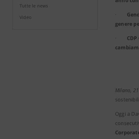
anno con
Tutte le news
·
Gend
Video
genere pe
·
CDP 
cambiame
Milano, 2
sostenibil
Oggi a Da
consecutiv
Corporat