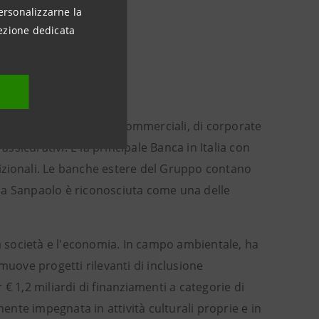
ersonalizzarne la
ezione dedicata
. Offre servizi bancari commerciali, di corporate
sicurativi. È la principale Banca in Italia con
tradizionali. Le banche estere del Gruppo contano
tesa Sanpaolo è riconosciuta come una delle
la società e l'economia. In campo ambientale, ha
muove progetti rilevanti di inclusione
€ 1,2 miliardi di finanziamenti a categorie di
mente impegnata in attività culturali proprie e in