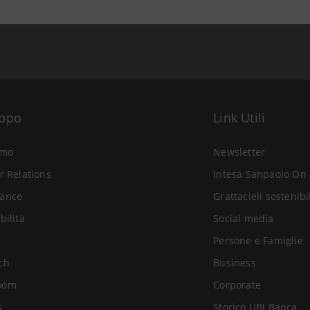
uppo
Link Utili
amo
Newsletter
r Relations
Intesa Sanpaolo On 
ance
Grattacieli sostenibi
bilità
Social media
Persone e Famiglie
ch
Business
oom
Corporate
s
Storico UBI Banca