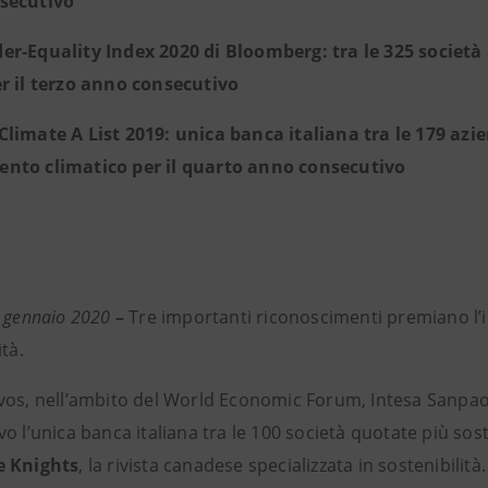
secutivo
er-Equality Index 2020 di Bloomberg: tra le 325 societ
r il terzo anno consecutivo
Climate A List 2019: unica banca italiana tra le 179 azi
nto climatico per il quarto anno consecutivo
1 gennaio 2020
–
Tre importanti riconoscimenti premiano l’
ità.
vos, nell’ambito del World Economic Forum, Intesa Sanpao
o l’unica banca italiana tra le 100 società quotate più soste
e Knights
, la rivista canadese specializzata in sostenibilit