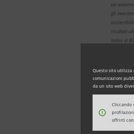
un autorev
gli invest
sostenibili
risultati 
Index di Bl
dichiarato
Questo sito utilizza 
comunicazioni pubbli
da un sito web diver
Informaz
Intesa S
Cliccando s
profilazio
!
Media Rela
offrirti co
stampa@