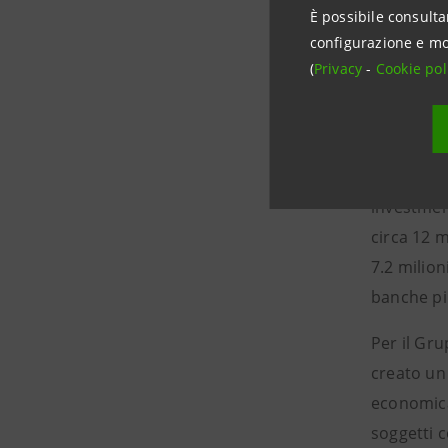
È possibile consulta
configurazione e mo
(
Privacy
-
Cookie pol
Intesa S
Intesa San
investment
circa 12 m
7.2 milion
banche pi
Per il Gru
creato un 
economica 
soggetti c