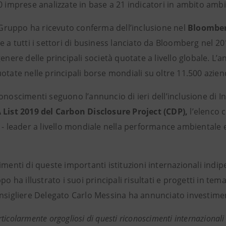
0 imprese analizzate in base a 21 indicatori in ambito ambi
l Gruppo ha ricevuto conferma dell’inclusione nel
Bloomber
e a tutti i settori di business lanciato da Bloomberg nel 20
genere delle principali società quotate a livello globale. L’an
otate nelle principali borse mondiali su oltre 11.500 azien
onoscimenti seguono l’annuncio di ieri dell’inclusione di I
 List 2019 del Carbon Disclosure Project (CDP),
l’elenco c
 - leader a livello mondiale nella performance ambientale 
imenti di queste importanti istituzioni internazionali indi
ppo ha illustrato i suoi principali risultati e progetti in te
onsigliere Delegato Carlo Messina ha annunciato investimen
ticolarmente orgogliosi di questi riconoscimenti internazionali