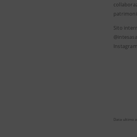
collaboraz
patrimonio
Sito inte
@intesasa
Instagram
Data ultimo 