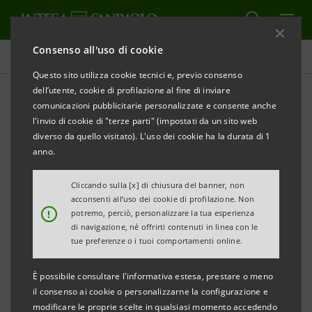
Consenso all'uso di cookie
Comunicati stampa
Questo sito utilizza cookie tecnici e, previo consenso
dell’utente, cookie di profilazione al fine di inviare
STAMPA
AGGIORNA
comunicazioni pubblicitarie personalizzate e consente anche
COMUNICATO STAMPA
l'invio di cookie di "terze parti" (impostati da un sito web
diverso da quello visitato). L'uso dei cookie ha la durata di 1
PRESENTATO IL PROGETTO PER IL NUOVO MUSEO
anno.
DI INTESA SANPAOLO A TORINO: GALLERIE D’ITALIA
- PIAZZA SAN CARLO
Cliccando sulla [x] di chiusura del banner, non
acconsenti all’uso dei cookie di profilazione. Non
!
potremo, perciò, personalizzare la tua esperienza
 Palazzo Turinetti in Piazza San Carlo ospiterà la
di navigazione, né offrirti contenuti in linea con le
quarta sede che si aggiunge a quelle di Milano,
tue preferenze o i tuoi comportamenti online.
Napoli, Vicenza
È possibile consultare l'informativa estesa, prestare o meno
 Il nuovo museo sarà dedicato principalmente alla
il consenso ai cookie o personalizzarne la configurazione e
modificare le proprie scelte in qualsiasi momento accedendo
fotografia