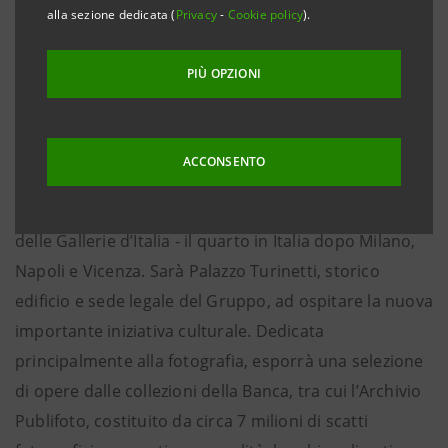
alla sezione dedicata (
Privacy
-
Cookie policy
).
 Un ulteriore sviluppo del Progetto Cultura di Intesa
Sanpaolo, primo Gruppo al mondo ad avere quattro
PIÙ OPZIONI
musei di proprietà messi a disposizione della
comunità
ACCONSENTO
Torino, 14 gennaio 2020 - Intesa Sanpaolo ha
presentato oggi a Torino il progetto del nuovo museo
delle Gallerie d’Italia - il quarto in Italia dopo Milano,
Napoli e Vicenza. Sarà Palazzo Turinetti, storico
edificio e sede legale del Gruppo, ad ospitare la nuova
importante iniziativa culturale. Dedicata
principalmente alla fotografia, esporrà una selezione
di opere dalle collezioni della Banca, tra cui l’Archivio
Publifoto, costituito da circa 7 milioni di scatti