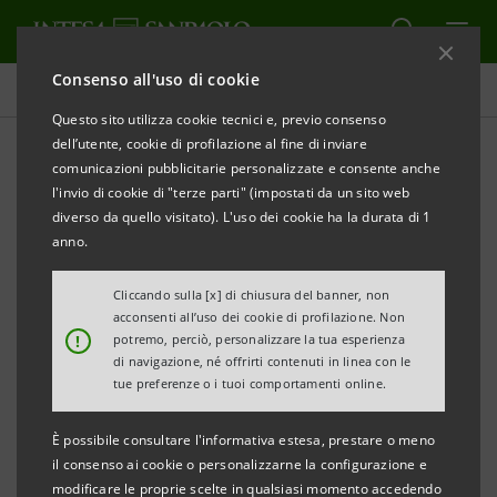
Consenso all'uso di cookie
Comunicati stampa
Questo sito utilizza cookie tecnici e, previo consenso
dell’utente, cookie di profilazione al fine di inviare
STAMPA
AGGIORNA
comunicazioni pubblicitarie personalizzate e consente anche
COMUNICATO STAMPA
l'invio di cookie di "terze parti" (impostati da un sito web
diverso da quello visitato). L'uso dei cookie ha la durata di 1
anno.
INTESA SANPAOLO, AL GRATTACIELO DI TORINO
Cliccando sulla [x] di chiusura del banner, non
CONFERENZA DI JEAN-PAUL FITOUSSI SUL
acconsenti all’uso dei cookie di profilazione. Non
!
potremo, perciò, personalizzare la tua esperienza
TEMA
“OSCURITÀ INTENZIONALE: PERCHÉ SI
di navigazione, né offrirti contenuti in linea con le
RENDE INCOMPRENSIBILE L’ECONOMIA”
tue preferenze o i tuoi comportamenti online.
È possibile consultare l'informativa estesa, prestare o meno
il consenso ai cookie o personalizzarne la configurazione e
Mercoledì 12 febbraio 2020, ore 18
modificare le proprie scelte in qualsiasi momento accedendo