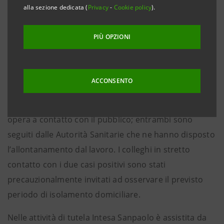
i clienti e fornitori) e a evitare la diffusione del virus,
alla sezione dedicata (
Privacy
-
Cookie policy
).
sulla base delle ordinanze delle Autorità di Sanità
Pubblica nazionali e territoriali.
PIÙ OPZIONI
Una delle persone dipendenti di Intesa Sanpaolo
opera presso la filiale di Via Volturno a Lodi, chiusa
ACCONSENTO
fino a nuova comunicazione in quanto soggetta ad
attività di sanificazione. La seconda persona non
opera a contatto con il pubblico; entrambi sono
seguiti dalle Autorità Sanitarie che ne hanno disposto
l’allontanamento dal lavoro. I colleghi in stretto
contatto con i due casi positivi sono stati
precauzionalmente invitati ad osservare il previsto
periodo di isolamento domiciliare.
Nelle attività di tutela Intesa Sanpaolo è assistita da