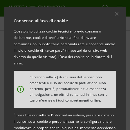
Consenso all'uso di cookie
Comunicati stampa
Questo sito utilizza cookie tecnici e, previo consenso
dell’utente, cookie di profilazione al fine di inviare
STAMPA
AGGIORNA
comunicazioni pubblicitarie personalizzate e consente anche
INTESA SANPAOLO: DUE DIPENDENTI POSITIVI
AL
l'invio di cookie di "terze parti" (impostati da un sito web
TEST DEL CORONAVIRUS
diverso da quello visitato). L'uso dei cookie ha la durata di 1
anno.
Milano, 28 febbraio 2020 –
Intesa Sanpaolo è stata
informata che due dipendenti con sede di lavoro a
Cliccando sulla [x] di chiusura del banner, non
acconsenti all’uso dei cookie di profilazione. Non
Sesto San Giovanni (MI) e Lodi sono risultati positivi al
!
potremo, perciò, personalizzare la tua esperienza
test del Coronavirus (COVID - 19).
di navigazione, né offrirti contenuti in linea con le
tue preferenze o i tuoi comportamenti online.
La Banca, appena appresa la notizia. ha posto
È possibile consultare l'informativa estesa, prestare o meno
immediatamente in essere tutte le procedure
il consenso ai cookie o personalizzarne la configurazione e
necessarie a tutelare la salute del personale (e di tutti
modificare le proprie scelte in qualsiasi momento accedendo