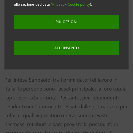
Bertonico, Terranova dei Passerini, Castelgerundo e
alla sezione dedicata (
Privacy
-
Cookie policy
).
San Fiorano in provincia di Lodi; Vò Euganea in
provincia di Padova. In tutti questi Comuni
PIÙ OPZIONI
resteranno restano operativi gli sportelli ATM. In tutti
gli altri Comuni italiani, le filiali sono regolarmente
aperte. Intesa Sanpaolo è pronta ad attivare le misure
ACCONSENTO
richieste anche in altri Comuni se si rendesse
necessario su indicazione delle autorità.
Per Intesa Sanpaolo, tra i primi datori di lavoro in
Italia, le persone sono l’asset principale: la loro tutela
rappresenta la priorità. Pertanto, per i dipendenti
residenti nei Comuni interessati dalle ordinanze o per
coloro i quali vi prestino opera, sono previsti
permessi retribuiti e sarà prevista la possibilità di