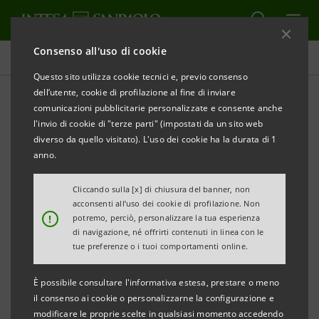
Consenso all'uso di cookie
Comunicati stampa
Questo sito utilizza cookie tecnici e, previo consenso
dell’utente, cookie di profilazione al fine di inviare
STAMPA
AGGIORNA
comunicazioni pubblicitarie personalizzate e consente anche
COMUNICATO STAMPA
l'invio di cookie di "terze parti" (impostati da un sito web
diverso da quello visitato). L'uso dei cookie ha la durata di 1
INTESA SANPAOLO: MISURE DI TUTELA DAL
anno.
CORONAVIRUS
Cliccando sulla [x] di chiusura del banner, non
Milano, 23 febbraio 2020 – Con riferimento alle
acconsenti all’uso dei cookie di profilazione. Non
!
potremo, perciò, personalizzare la tua esperienza
misure di tutela dal Coronavirus (COVID - 2019),
di navigazione, né offrirti contenuti in linea con le
Intesa Sanpaolo rende noto di aver disposto la
tue preferenze o i tuoi comportamenti online.
chiusura delle filiali dei Comuni oggetto dei
È possibile consultare l'informativa estesa, prestare o meno
provvedimenti governativi: Codogno, Castiglione
il consenso ai cookie o personalizzarne la configurazione e
d’Adda, Casalpusterlengo, Fombio, Maleo, Somaglia,
modificare le proprie scelte in qualsiasi momento accedendo