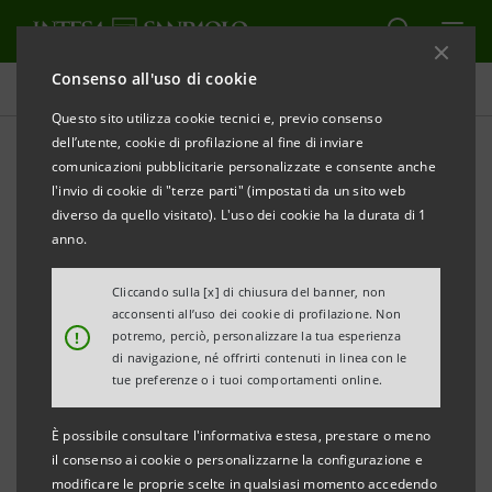
Consenso all'uso di cookie
Comunicati stampa
Questo sito utilizza cookie tecnici e, previo consenso
dell’utente, cookie di profilazione al fine di inviare
STAMPA
AGGIORNA
comunicazioni pubblicitarie personalizzate e consente anche
INTESA SANPAOLO PRESENTA A TORINO “GIOVANI
l'invio di cookie di "terze parti" (impostati da un sito web
E LAVORO”
diverso da quello visitato). L'uso dei cookie ha la durata di 1
anno.
·
L’obiettivo è formare circa 5.000 disoccupati
under 30 su scala nazionale favorendo l’incontro
Cliccando sulla [x] di chiusura del banner, non
acconsenti all’uso dei cookie di profilazione. Non
tra domanda e offerta nel mercato occupazionale
!
potremo, perciò, personalizzare la tua esperienza
di navigazione, né offrirti contenuti in linea con le
·
Corsi di formazione gratuiti in tre settori
tue preferenze o i tuoi comportamenti online.
professionali dove maggiore è la richiesta di
È possibile consultare l'informativa estesa, prestare o meno
personale: vendita, alberghiero/ristorazione e
il consenso ai cookie o personalizzarne la configurazione e
informatico
modificare le proprie scelte in qualsiasi momento accedendo