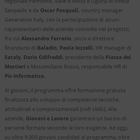
regionale Piemonte, Valle d’Aosta e Liguria di Intesa
Sanpaolo e
da
Oscar Pasquali,
country manager
Generation Italy, con la partecipazione di alcuni
rappresentanti delle aziende coinvolte nel progetto,
fra cui
Alessandro Ferrario
, socio e direttore
finanziario di
Baladin
,
Paola Iozzelli
, HR manager di
Eataly
,
Dario Odifreddi
, presidente della
Piazza dei
Mestieri
e Massimiliano Russo, responsabile HR di
Pic-Informatica
.
Ai giovani, il programma offre formazione gratuita
finalizzata allo sviluppo di competenze tecniche,
attitudinali e comportamentali (soft skills). Alle
aziende,
Giovani e Lavoro
garantisce un bacino di
persone formate secondo le loro esigenze. Ad oggi,
su oltre 9.300 giovani candidati al programma, oltre