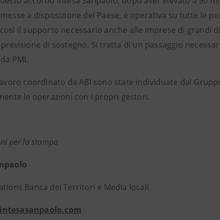
questo accordo Intesa Sanpaolo, dopo aver elevato a 50 mil
 messe a disposizione del Paese, è operativa su tutte le poss
così il supporto necessario anche alle imprese di grandi
previsione di sostegno. Si tratta di un passaggio necessario
o da PMI.
 lavoro coordinato da ABI sono state individuate dal Gruppo
mente le operazioni con i propri gestori.
ni per la stampa
anpaolo
tions Banca dei Territori e Media locali
intesasanpaolo.com