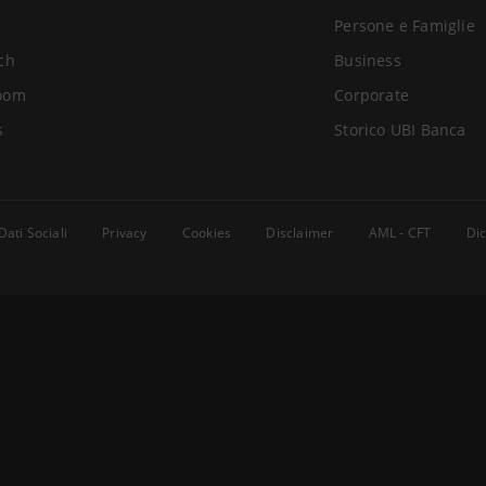
Persone e Famiglie
ch
Business
oom
Corporate
s
Storico UBI Banca
Dati Sociali
Privacy
Cookies
Disclaimer
AML - CFT
Dic