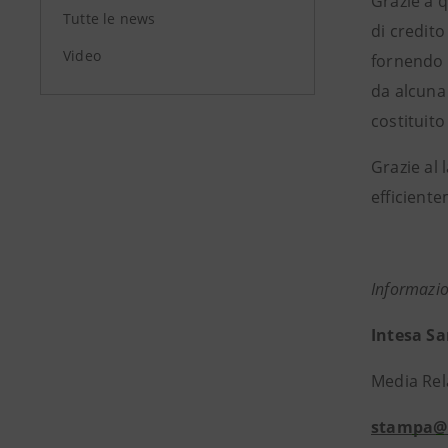
Grazie a 
Tutte le news
di credito
Video
fornendo 
da alcuna 
costituit
Grazie al
efficiente
Informazio
Intesa S
Media Rela
stampa@