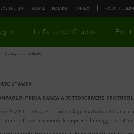
SOSTENIBILITÀ
SOCIALE
RESEARCH
CAREERS
PRODOTTI E SERVI
pegno
La Forza del Gruppo
Eventi
Dettaglio comunicato
premi
Invio
per cercare o
ESC
ATO STAMPA
ANPAOLO: PRIMA BANCA A SOTTOSCRIVERE PROTOCOLL
 aprile 2020
– Intesa Sanpaolo è la prima banca italiana a s
sostenere finanziariamente le imprese danneggiate dall'e