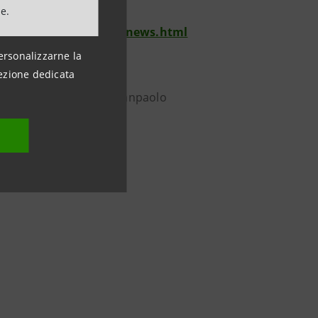
ne.
tesasanpaolo.com/it/news.html
ersonalizzarne la
ezione dedicata
| Instagram: @intesasanpaolo