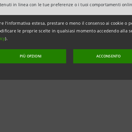
ntenuti in linea con le tue preferenze o i tuoi comportamenti onli
rnet:
group.intesasanpaolo.com
| News:
https://www.in
re l'informativa estesa, prestare o meno il consenso ai cookie o p
@intesasanpaolo | Facebook: @intesasanpaolo |
dificare le proprie scelte in qualsiasi momento accedendo alla s
icy
).
:
https://www.linkedin.com/company/intesa-sanpaolo
PIÙ OPZIONI
ACCONSENTO