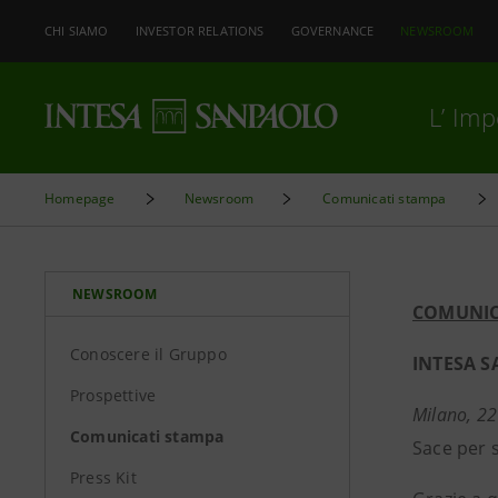
CHI SIAMO
INVESTOR RELATIONS
GOVERNANCE
NEWSROOM
L’ Im
Homepage
Newsroom
Comunicati stampa
NEWSROOM
COMUNIC
Conoscere il Gruppo
INTESA S
Prospettive
Milano, 22
Comunicati stampa
Sace per 
Press Kit