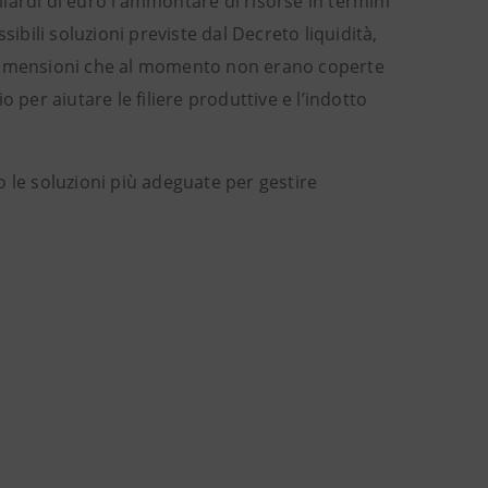
iardi di euro l’ammontare di risorse in termini
ibili soluzioni previste dal Decreto liquidità,
 dimensioni che al momento non erano coperte
 per aiutare le filiere produttive e l’indotto
 le soluzioni più adeguate per gestire