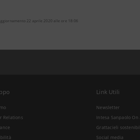
aggiornamento 22 aprile 2020 alle ore 18:06
uppo
Link Utili
amo
Newsletter
r Relations
Intesa Sanpaolo On 
ance
Grattacieli sostenibi
bilità
Social media