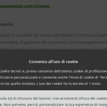
sasanpaolo.com/it/news
anpaolo
paolo è una delle più solide e profittevoli banche europee
 banking, di gestione del risparmio, asset management e as
ilioni di clienti serviti attraverso i suoi canali digitali e 
i di clienti in Est Europa, Medio Oriente e Nord Africa. In
Consenso all'uso di cookie
 sostenibili al mondo. Per il Gruppo creare valore signific
a. In campo ambientale, ha creato un fondo di € 5 miliard
cookie tecnici e, previo consenso dell’utente, cookie di profilazione
citarie personalizzate e consente anche l'invio di cookie di "terz
ilevanti di inclusione economica e riduzione della povertà, 
so da quello visitato). L'uso dei cookie ha la durata di 1 anno.
nti a categorie di soggetti con difficoltà di accesso al cr
ulturali proprie e in collaborazione con altri soggetti in Ita
ulla [x] di chiusura del banner, non acconsenti all’uso dei cookie
 del suo vasto patrimonio artistico presso le Gallerie d'I
ne. Non potremo, perciò, personalizzare la tua esperienza di navi
 prossimamente Torino.