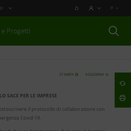
NOTIFICHE
IT
ZI
AREA UTENTE
 e Progetti
per chiudere
STAMPA
AGGIORNA
O SACE PER LE IMPRESE
ottoscrivere il protocollo di collaborazione con
mergenza Covid-19.