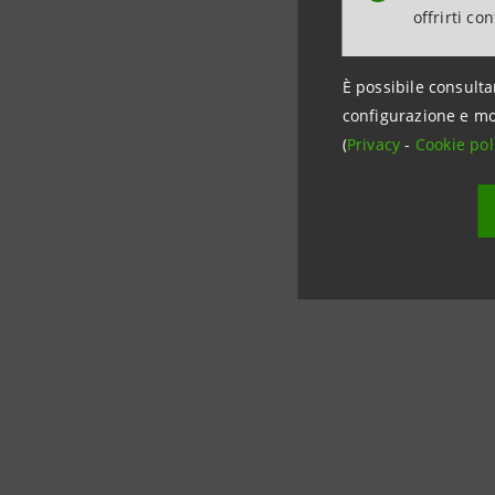
offrirti co
Sito inte
È possibile consulta
Twitter: 
configurazione e mo
(
Privacy
-
Cookie pol
LinkedIn