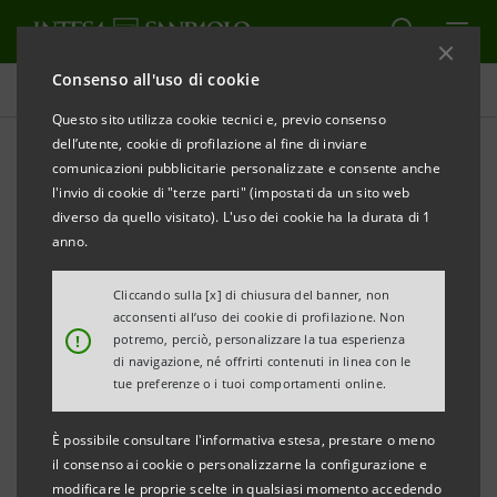
Consenso all'uso di cookie
Comunicati stampa
Questo sito utilizza cookie tecnici e, previo consenso
dell’utente, cookie di profilazione al fine di inviare
STAMPA
AGGIORNA
comunicazioni pubblicitarie personalizzate e consente anche
GUCCI E INTESA SANPAOLO PER SUPPORTARE LE
l'invio di cookie di "terze parti" (impostati da un sito web
ECCELLENZE PRODUTTIVE DEL MADE IN ITALY CON
diverso da quello visitato). L'uso dei cookie ha la durata di 1
IL PROGRAMMA “SVILUPPO FILIERE”
anno.
Cliccando sulla [x] di chiusura del banner, non
acconsenti all’uso dei cookie di profilazione. Non
!
potremo, perciò, personalizzare la tua esperienza
·
Obiettivo della collaborazione è il sostegno
di navigazione, né offrirti contenuti in linea con le
alle aziende della filiera Gucci per progetti di
tue preferenze o i tuoi comportamenti online.
crescita sul territorio, programmi di
È possibile consultare l'informativa estesa, prestare o meno
internazionalizzazione e di rinnovamento delle
il consenso ai cookie o personalizzarne la configurazione e
strutture produttive.
modificare le proprie scelte in qualsiasi momento accedendo