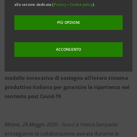
alla sezione dedicata (
Privacy
-
Cookie policy
).
·
Le aziende, in virtù dell’appartenenza alla
filiera, potranno accedere ad una ampia gamma di
PIÙ OPZIONI
finanziamenti in tempi rapidi, alle migliori
condizioni e velocizzando la fase di erogazione del
credito
ACCONSENTO
·
Il Programma “Sviluppo Filiere” Intesa
Sanpaolo, lanciato nel 2015, si rinnova con un
modello innovativo di sostegno all’intero sistema
produttivo italiano per garantire la ripartenza nel
contesto post Covid-19
Milano, 28 Maggio 2020
- Gucci e Intesa Sanpaolo
proseguono la collaborazione avviata durante le