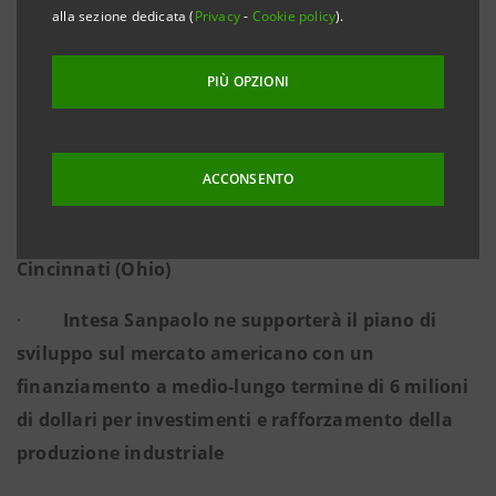
alla sezione dedicata (
Privacy
-
Cookie policy
).
·
Eurostampa è un gruppo a conduzione
PIÙ OPZIONI
famigliare con il cuore nella Langa, cresciuto in
tutto il mondo grazie a competenze e tecnologie
uniche nella produzione di etichette di alta qualità
ACCONSENTO
·
Nel 2007 l’azienda inizia l’espansione negli
USA con l’acquisizione di uno stabilimento a
Cincinnati (Ohio)
·
Intesa Sanpaolo ne supporterà il piano di
sviluppo sul mercato americano con un
finanziamento a medio-lungo termine di 6 milioni
di dollari per investimenti e rafforzamento della
produzione industriale