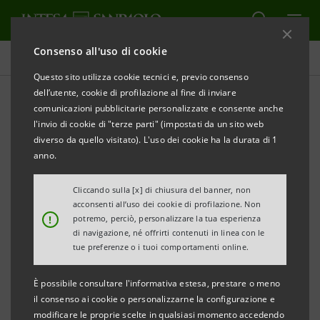
Consenso all'uso di cookie
Comunicati stampa
Questo sito utilizza cookie tecnici e, previo consenso
dell’utente, cookie di profilazione al fine di inviare
STAMPA
AGGIORNA
comunicazioni pubblicitarie personalizzate e consente anche
COMUNICATO STAMPA
l'invio di cookie di "terze parti" (impostati da un sito web
diverso da quello visitato). L'uso dei cookie ha la durata di 1
anno.
Cliccando sulla [x] di chiusura del banner, non
acconsenti all’uso dei cookie di profilazione. Non
INTESA SANPAOLO SUPPORTA LA CRESCITA
!
potremo, perciò, personalizzare la tua esperienza
INTERNAZIONALE DI EUROSTAMPA
di navigazione, né offrirti contenuti in linea con le
tue preferenze o i tuoi comportamenti online.
FINANZIAMENTO ALLA SUSSIDIARIA AMERICANA
È possibile consultare l'informativa estesa, prestare o meno
ATTRAVERSO INTESA SANPAOLO NEW YORK
il consenso ai cookie o personalizzarne la configurazione e
modificare le proprie scelte in qualsiasi momento accedendo