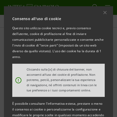
Consenso all'uso di cookie
Comunicati stampa
Questo sito utilizza cookie tecnici e, previo consenso
dell’utente, cookie di profilazione al fine di inviare
STAMPA
AGGIORNA
comunicazioni pubblicitarie personalizzate e consente anche
COMUNICATO STAMPA
l'invio di cookie di "terze parti" (impostati da un sito web
diverso da quello visitato). L'uso dei cookie ha la durata di 1
anno.
INTESA SANPAOLO E MERLO SPA: INSIEME PER IL
Cliccando sulla [x] di chiusura del banner, non
SOSTEGNO ALLE IMPRESE DELLA FILIERA E DEI
acconsenti all’uso dei cookie di profilazione. Non
!
potremo, perciò, personalizzare la tua esperienza
TERRITORI PER SUPERARE LA CRISI COVID-19
di navigazione, né offrirti contenuti in linea con le
tue preferenze o i tuoi comportamenti online.
È possibile consultare l'informativa estesa, prestare o meno
UN PROGETTO CONGIUNTO PER LA RIPARTENZA
il consenso ai cookie o personalizzarne la configurazione e
DEI FORNITORI E DEI CLIENTI DELL’AZIENDA LEADER
modificare le proprie scelte in qualsiasi momento accedendo