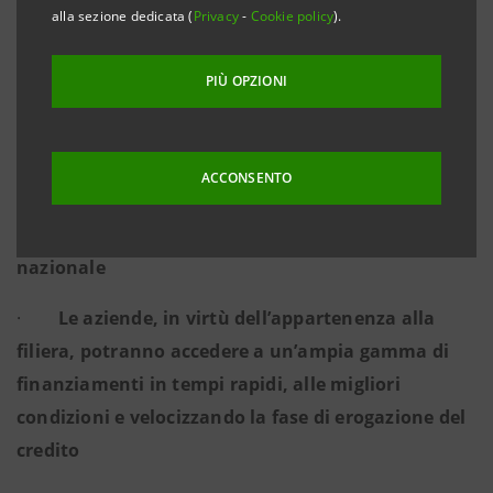
MONDIALE NEL SETTORE DEI SOLLEVATORI
alla sezione dedicata (
Privacy
-
Cookie policy
).
TELESCOPICI
PIÙ OPZIONI
ACCONSENTO
·
Benefici immediati per circa 500 aziende
fornitrici e 130 dealer su tutto il territorio
nazionale
·
Le aziende, in virtù dell’appartenenza alla
filiera, potranno accedere a un’ampia gamma di
finanziamenti in tempi rapidi, alle migliori
condizioni e velocizzando la fase di erogazione del
credito