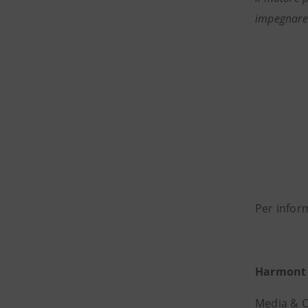
impegnare o
Per infor
Harmont 
Media & 