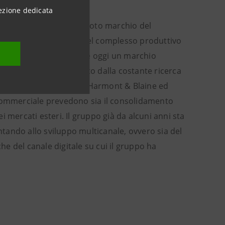
ezione dedicata
 e distribuzione, con il noto marchio del
 ha sede in Campania, nel complesso produttivo
). La griffe del Bassotto è oggi un marchio
ata qualità caratterizzato dalla costante ricerca
 incentra su due marchi: Harmont & Blaine ed
 commerciale prevedono sia il consolidamento
ei mercati esteri. Il gruppo già da alcuni anni sta
untando allo sviluppo multicanale, ovvero sia del
che del canale digitale su cui il gruppo ha