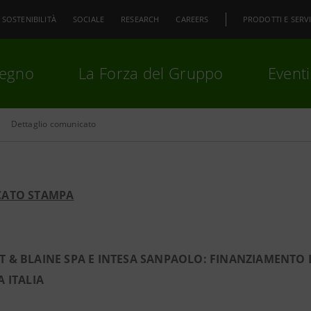
SOSTENIBILITÀ
SOCIALE
RESEARCH
CAREERS
PRODOTTI E SERVI
pegno
La Forza del Gruppo
Eventi
Dettaglio comunicato
premi
Invio
per cercare o
ESC
ATO STAMPA
& BLAINE SPA E INTESA SANPAOLO: FINANZIAMENTO DI
 ITALIA