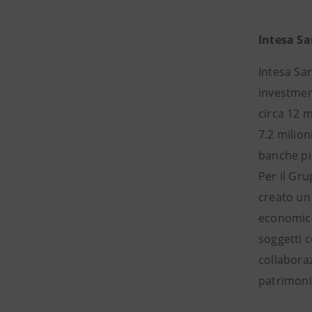
Intesa S
Intesa San
investment
circa 12 m
7.2 milion
banche pi
Per il Gru
creato un 
economica 
soggetti c
collaboraz
patrimonio