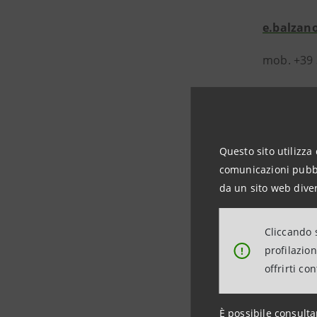
e.balzan
mob. +39
Intesa S
Questo sito utilizza 
Rapporti c
comunicazioni pubbli
da un sito web diver
stampa@
Cliccando s
profilazio
!
offrirti co
È possibile consulta