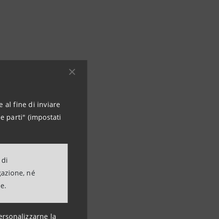
 al fine di inviare
e parti" (impostati
 di
gazione, né
ne.
ersonalizzarne la