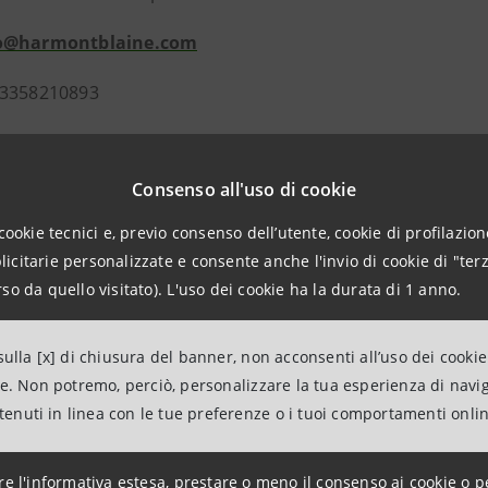
o@harmontblaine.com
 3358210893
Consenso all'uso di cookie
anpaolo
cookie tecnici e, previo consenso dell’utente, cookie di profilazione
on i Media – Banca dei Territori e Media locali
citarie personalizzate e consente anche l'invio di cookie di "terz
so da quello visitato). L'uso dei cookie ha la durata di 1 anno.
intesasanpaolo.com
ulla [x] di chiusura del banner, non acconsenti all’uso dei cookie
ne. Non potremo, perciò, personalizzare la tua esperienza di navi
ntenuti in linea con le tue preferenze o i tuoi comportamenti onli
re l'informativa estesa, prestare o meno il consenso ai cookie o p