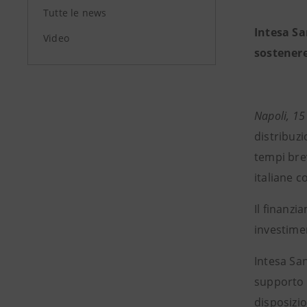
Tutte le news
Intesa Sa
Video
sostenere
Napoli, 15
distribuzi
tempi brev
italiane c
Il finanzi
investimen
Intesa Sa
supporto a
disposizio