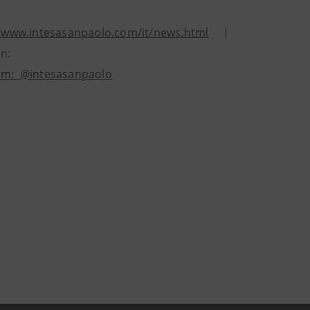
//www.intesasanpaolo.com/it/news.html
|
dIn:
am: @intesasanpaolo