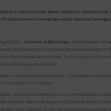
npaolo è stata la prima banca italiana a sottoscrivere i
 finanziariamente le imprese anche durante l’emergen
 luglio 2020
–
Harmont & Blaine Spa
,
azienda leader nel se
one di abbigliamento, ha ottenuto da Intesa Sanpaolo un fi
i da Sace tramite Garanzia Italia, lo strumento del Decret
olpite dall'emergenza Covid-19.
amento, come previsto dal Decreto, è finalizzato a sostenere 
ti e sostenere il circolante.
npaolo, dall’inizio dell’emergenza, ha immediatamente mes
lle imprese: dopo aver elevato a 50 miliardi di euro l’amm
ne del Paese, sospeso le rate dei finanziamenti e aderito a