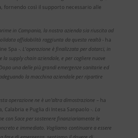
tà, fornendo così il supporto necessario alle
 prime in Campania, la nostra azienda sia riuscita ad
lidata affidabilità raggiunta da questa realtà -
ha
ine Spa -
. L’operazione è finalizzata per dotarci, in
e la supply chain aziendale, e per cogliere nuove
. Dopo una delle più grandi emergenze sanitarie ed
adeguando la macchina aziendale per ripartire
questa operazione ne è un’altra dimostrazione
–
ha
, Calabria e Puglia di Intesa Sanpaolo -.
La
ne
con Sace per sostenere finanziariamente le
oncreto e immediato. Vogliamo continuare a essere
sta fase di emergenza, sentiamo il dovere di