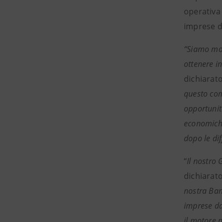
operativa 
imprese d
“Siamo mol
ottenere i
dichiarat
questo com
opportunit
economiche
dopo le di
“
Il nostro
dichiarat
nostra Banc
imprese da
il motore p