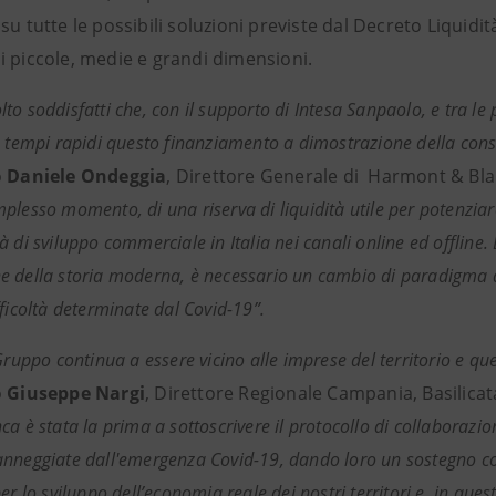
su tutte le possibili soluzioni previste dal Decreto Liquidi
i piccole, medie e grandi dimensioni.
to soddisfatti che, con il supporto di Intesa Sanpaolo, e tra le
n tempi rapidi questo finanziamento a dimostrazione della conso
o
Daniele Ondeggia
, Direttore Generale di Harmont & Bla
plesso momento, di una riserva di liquidità utile per potenziar
à di sviluppo commerciale in Italia nei canali online ed offline
 della storia moderna, è necessario un cambio di paradigma 
fficoltà determinate dal Covid-19”.
 Gruppo continua a essere vicino alle imprese del territorio e 
o
Giuseppe Nargi
, Direttore Regionale Campania, Basilicata
a è stata la prima a sottoscrivere il protocollo di collaborazio
nneggiate dall'emergenza Covid-19, dando loro un sostegno c
er lo sviluppo dell’economia reale dei nostri territori e, in que