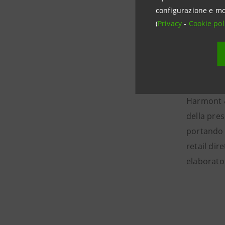
Harmont 
configurazione e mo
(
Privacy
-
Cookie pol
La società
Bassotto,
di proprie
fortemente
di colori,
Harmont &
della pres
portando a
retail dir
elaborato