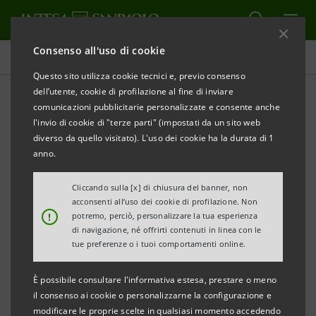
Consenso all'uso di cookie
Comunicati stampa
Questo sito utilizza cookie tecnici e, previo consenso
dell’utente, cookie di profilazione al fine di inviare
STAMPA
AGGIORNA
comunicazioni pubblicitarie personalizzate e consente anche
COMUNICATO STAMPA
l'invio di cookie di "terze parti" (impostati da un sito web
diverso da quello visitato). L'uso dei cookie ha la durata di 1
INTESA SANPAOLO E CONFINDUSTRIA:
anno.
IL RILANCIO DELLE IMPRESE E DEL TERRITORIO
Cliccando sulla [x] di chiusura del banner, non
acconsenti all’uso dei cookie di profilazione. Non
·
Oggi tappa piemontese del roadshow
!
potremo, perciò, personalizzare la tua esperienza
territoriale
di navigazione, né offrirti contenuti in linea con le
tue preferenze o i tuoi comportamenti online.
·
Programma Sviluppo Filiere per supportare
È possibile consultare l'informativa estesa, prestare o meno
l’economia attraverso i grandi
champion
di sistema
il consenso ai cookie o personalizzarne la configurazione e
modificare le proprie scelte in qualsiasi momento accedendo