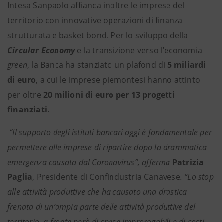
Intesa Sanpaolo affianca inoltre le imprese del
territorio con innovative operazioni di finanza
strutturata e basket bond. Per lo sviluppo della
Circular Economy
e la transizione verso l’economia
green
, la Banca ha stanziato un plafond di
5 miliardi
di euro
, a cui le imprese piemontesi hanno attinto
per oltre
20 milioni di euro per 13 progetti
finanziati
.
“Il supporto degli istituti bancari oggi è fondamentale per
permettere alle imprese di ripartire dopo la drammatica
emergenza causata dal Coronavirus”, afferma
Patrizia
Paglia
, Presidente di Confindustria Canavese
. “Lo stop
alle attività produttive che ha causato una drastica
frenata di un’ampia parte delle attività produttive del
territorio, a fronte però di spese improrogabili e di costi