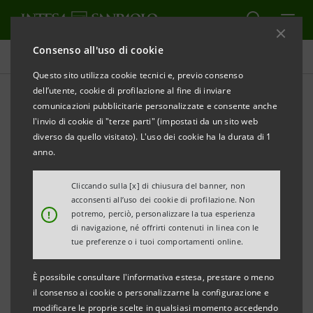
Consenso all'uso di cookie
Comunicati stampa
Questo sito utilizza cookie tecnici e, previo consenso
dell’utente, cookie di profilazione al fine di inviare
STAMPA
AGGIORNA
comunicazioni pubblicitarie personalizzate e consente anche
COMUNICATO STAMPA
l'invio di cookie di "terze parti" (impostati da un sito web
diverso da quello visitato). L'uso dei cookie ha la durata di 1
INTESA SANPAOLO E MASTERCARD ANNUNCIANO
anno.
PARTNERSHIP PER SOSTENERE PROGETTI SOLIDALI
DI CARITAS SU FORFUNDING.IT
Cliccando sulla [x] di chiusura del banner, non
acconsenti all’uso dei cookie di profilazione. Non
!
potremo, perciò, personalizzare la tua esperienza
Negli 8.000 sportelli ATM di Intesa Sanpaolo i
di navigazione, né offrirti contenuti in linea con le
clienti della banca che prelevano con carta di
tue preferenze o i tuoi comportamenti online.
debito e prepagate su circuiti Mastercard e
È possibile consultare l'informativa estesa, prestare o meno
Maestro potranno donare 1 euro in modo rapido,
il consenso ai cookie o personalizzarne la configurazione e
intuitivo e sicuro per garantire un piatto Caritas
modificare le proprie scelte in qualsiasi momento accedendo