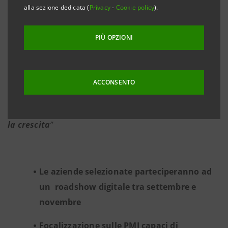
alla sezione dedicata (
Privacy
-
Cookie policy
).
Oltre 4000 le aziende candidate
PIÙ OPZIONI
Barrese: “
Per noi tutte le imprese
che si stanno
ACCONSENTO
impegnando nella ripartenza sono comunque
vincenti,
dobbiamo accompagnarle verso il rilancio e
la crescita
”
Le aziende selezionate parteciperanno ad
un roadshow digitale tra settembre e
novembre
Focalizzazione sulle PMI capaci di