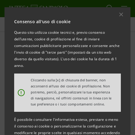
Consenso all'uso di cookie
Comunicati stampa
Questo sito utilizza cookie tecnici e, previo consenso
dell’utente, cookie di profilazione al fine di inviare
STAMPA
AGGIORNA
comunicazioni pubblicitarie personalizzate e consente anche
Comunicato Stampa
l'invio di cookie di "terze parti" (impostati da un sito web
diverso da quello visitato). L'uso dei cookie ha la durata di 1
anno.
LE ECCELLENZE DEI TERRITORI PER REAGIRE ALLA
Cliccando sulla [x] di chiusura del banner, non
CRISI
acconsenti all’uso dei cookie di profilazione. Non
!
potremo, perciò, personalizzare la tua esperienza
di navigazione, né offrirti contenuti in linea con le
tue preferenze o i tuoi comportamenti online.
INTESA SANPAOLO RILANCIA “IMPRESE VINCENTI”
È possibile consultare l'informativa estesa, prestare o meno
IL PROGRAMMA DI VALORIZZAZIONE DELLE PMI
il consenso ai cookie o personalizzarne la configurazione e
modificare le proprie scelte in qualsiasi momento accedendo