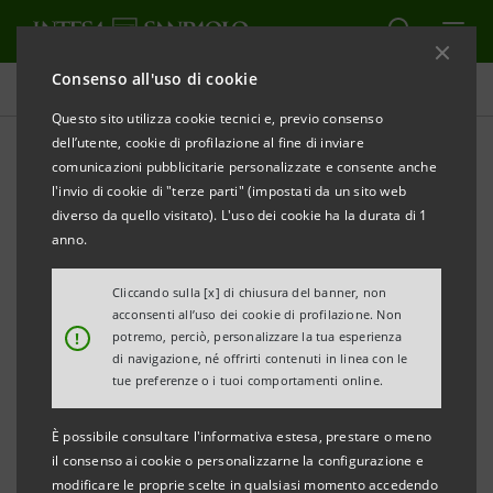
Consenso all'uso di cookie
Comunicati stampa
Questo sito utilizza cookie tecnici e, previo consenso
dell’utente, cookie di profilazione al fine di inviare
STAMPA
AGGIORNA
comunicazioni pubblicitarie personalizzate e consente anche
COMUNICATO STAMPA
l'invio di cookie di "terze parti" (impostati da un sito web
diverso da quello visitato). L'uso dei cookie ha la durata di 1
anno.
INTESA SANPAOLO: DEPOSITATA PROPOSTA
Cliccando sulla [x] di chiusura del banner, non
CONCORRENTE DI CONCORDATO PER IL RILANCIO
acconsenti all’uso dei cookie di profilazione. Non
!
potremo, perciò, personalizzare la tua esperienza
DELLA FERRARINI SPA
di navigazione, né offrirti contenuti in linea con le
tue preferenze o i tuoi comportamenti online.
È possibile consultare l'informativa estesa, prestare o meno
·
Sostegno alla cordata che vede la
il consenso ai cookie o personalizzarne la configurazione e
partecipazione delle principali imprese italiane del
modificare le proprie scelte in qualsiasi momento accedendo