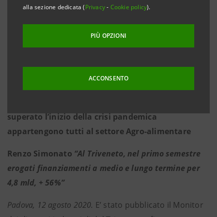
alla sezione dedicata (
Privacy
-
Cookie policy
).
Materie plastiche di Treviso, Vicenza, Padova,
entrambi molto trasversali nelle loro produzioni
PIÙ OPZIONI
Sistema casa in contrazione per il Friuli VG, ma nel
post Covid nuove opportunità dal “contract”.
ACCONSENTO
Tenuta del comparto dell’Agro-alimentare
Anche in Trentino AA i distretti che meglio hanno
superato l’inizio della crisi pandemica
appartengono tutti al settore Agro-alimentare
Renzo Simonato
“Al Triveneto, nel primo semestre
erogati finanziamenti a medio e lungo termine per
4,8 mld, + 56%”
Padova, 12 agosto 2020.
E’ stato pubblicato il Monitor