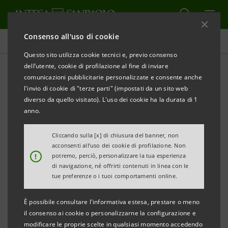
Consenso all'uso di cookie
Comunicati stampa
Questo sito utilizza cookie tecnici e, previo consenso
dell’utente, cookie di profilazione al fine di inviare
STAMPA
AGGIORNA
comunicazioni pubblicitarie personalizzate e consente anche
MONITOR DEI DISTRETTI INDUSTRIALI TRIVENETI AL
l'invio di cookie di "terze parti" (impostati da un sito web
31 MARZO 2020: RESILIENTI L’AGRO-ALIMENTARE E
diverso da quello visitato). L'uso dei cookie ha la durata di 1
LA FARMACEUTICA
anno.
Nel primo trimestre l’export distrettuale triveneto
Cliccando sulla [x] di chiusura del banner, non
acconsenti all’uso dei cookie di profilazione. Non
cala del 5,1%
!
potremo, perciò, personalizzare la tua esperienza
di navigazione, né offrirti contenuti in linea con le
L’Agro-alimentare triveneto ha avuto un balzo,
tue preferenze o i tuoi comportamenti online.
+7,1%
È possibile consultare l'informativa estesa, prestare o meno
I due migliori distretti veneti per aumento delle
il consenso ai cookie o personalizzarne la configurazione e
modificare le proprie scelte in qualsiasi momento accedendo
esportazioni sono stati la Concia di Arzignano e le