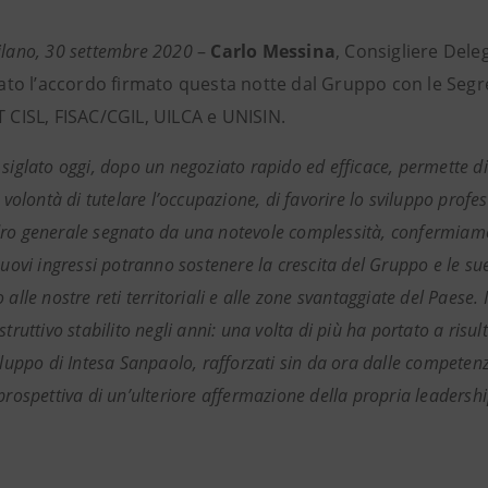
ilano, 30 settembre 2020
–
Carlo Messina
, Consigliere Dele
o l’accordo firmato questa notte dal Gruppo con le Segret
T CISL, FISAC/CGIL, UILCA e UNISIN.
 siglato oggi, dopo un negoziato rapido ed efficace, permette d
a volontà di tutelare l’occupazione, di favorire lo sviluppo profe
ro generale segnato da una notevole complessità, confermiamo
nuovi ingressi potranno sostenere la crescita del Gruppo e le su
 alle nostre reti territoriali e alle zone svantaggiate del Paese. I
struttivo stabilito negli anni: una volta di più ha portato a risu
viluppo di Intesa Sanpaolo, rafforzati sin da ora dalle competen
 prospettiva di un’ulteriore affermazione della propria leadersh