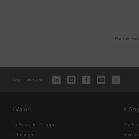
Data ultimo 
Seguici anche su
I Valori
Il Gr
La Forza del Gruppo
Chi Si
L' Impegno
Investo