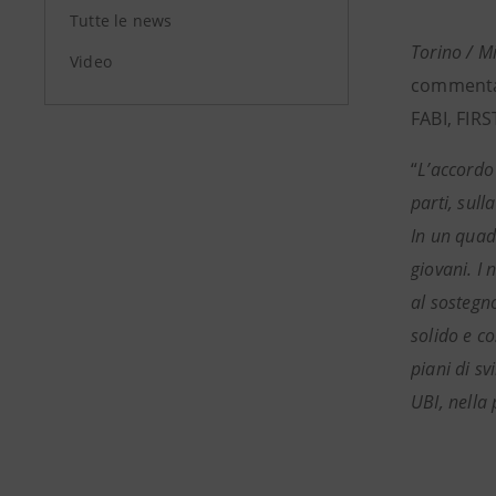
Tutte le news
Torino / M
Video
commentat
FABI, FIRS
“
L’accordo
parti, sull
In un quad
giovani. I 
al sostegno
solido e co
piani di s
UBI, nella