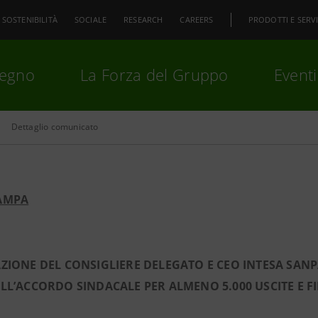
SOSTENIBILITÀ
SOCIALE
RESEARCH
CAREERS
PRODOTTI E SERVI
pegno
La Forza del Gruppo
Eventi
Dettaglio comunicato
premi
Invio
per cercare o
ESC
AMPA
ZIONE DEL CONSIGLIERE DELEGATO E CEO INTESA SAN
LL’ACCORDO SINDACALE PER ALMENO 5.000 USCITE E FI