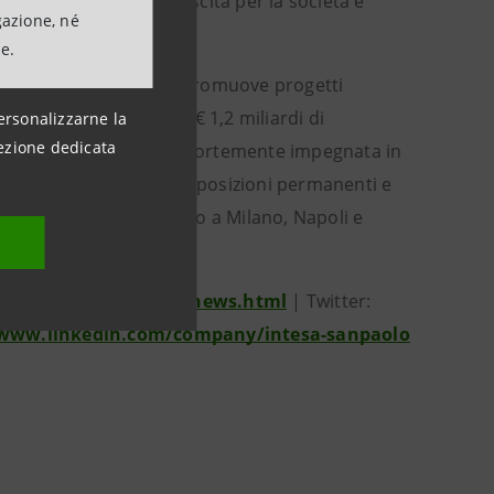
a essere motore di crescita per la società e
gazione, né
ne.
ll'economia circolare. Promuove progetti
n fondo di impatto per € 1,2 miliardi di
ersonalizzarne la
ezione dedicata
edito. Intesa Sanpaolo è fortemente impegnata in
lia e all'estero, incluse esposizioni permanenti e
talia, i musei del Gruppo a Milano, Napoli e
tesasanpaolo.com/it/news.html
| Twitter:
/www.linkedin.com/company/intesa-sanpaolo