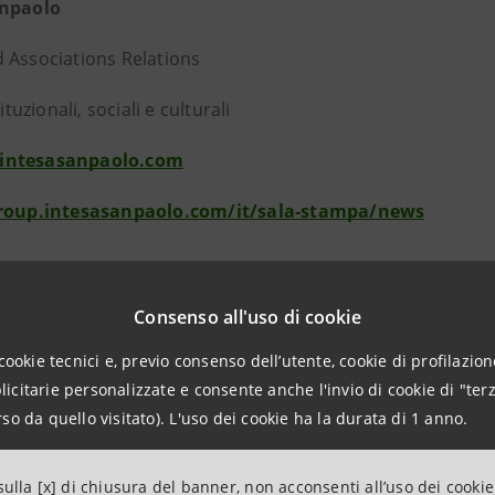
anpaolo
 Associations Relations
tituzionali, sociali e culturali
intesasanpaolo.com
group.intesasanpaolo.com/it/sala-stampa/news
anpaolo
Consenso all'uso di cookie
cookie tecnici e, previo consenso dell’utente, cookie di profilazione
paolo è una delle più solide e profittevoli banche europee
citarie personalizzate e consente anche l'invio di cookie di "terz
 banking, di gestione del risparmio, asset management e as
so da quello visitato). L'uso dei cookie ha la durata di 1 anno.
ilioni di clienti serviti attraverso i suoi canali digitali e 
i di clienti in Est Europa, Medio Oriente e Nord Africa. In
ulla [x] di chiusura del banner, non acconsenti all’uso dei cookie