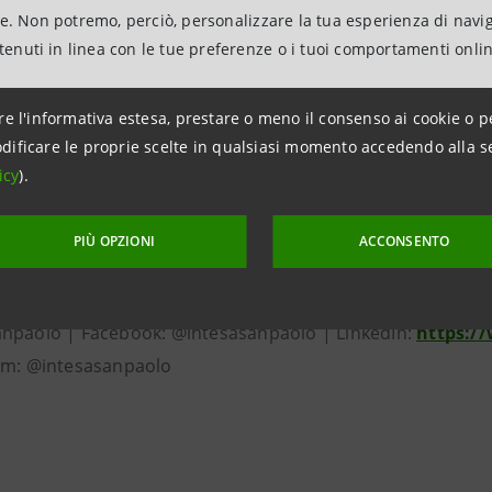
 sostenibili al mondo. Per il Gruppo creare valore signific
ne. Non potremo, perciò, personalizzare la tua esperienza di navi
a.
ntenuti in linea con le tue preferenze o i tuoi comportamenti onli
ambientale, ha creato un fondo di € 5 miliardi destinato a
di inclusione economica e riduzione della povertà, tra cui u
re l'informativa estesa, prestare o meno il consenso ai cookie o p
dificare le proprie scelte in qualsiasi momento accedendo alla s
nti a categorie di soggetti con difficoltà di accesso al cr
icy
).
ulturali proprie e in collaborazione con altri soggetti in Ita
 del suo vasto patrimonio artistico presso le Gallerie d'I
PIÙ OPZIONI
ACCONSENTO
 prossimamente a Torino.
net:
group.intesasanpaolo.com
| News:
https://www.in
npaolo | Facebook: @intesasanpaolo | LinkedIn:
https:/
am: @intesasanpaolo