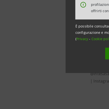
banche più
profilazio
!
l'economi
offrirti co
In campo 
rilevanti 
È possibile consulta
configurazione e mo
finanziame
(
Privacy
-
Cookie pol
attività c
temporanee
Vicenza e
Sito inter
@intesasa
| Instagr