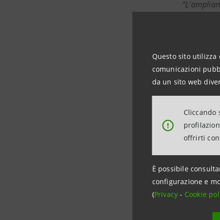
“L’ampliam
Merletti
-
negli interv
un’opportu
Questo sito utilizza 
comunicazioni pubbli
da un sito web diver
Stefano 
il nostro 
Cliccando s
per garant
profilazio
!
di questi 
offrirti co
con Garanz
sviluppo pe
È possibile consulta
configurazione e mo
abbiamo, i
(
Privacy
-
Cookie pol