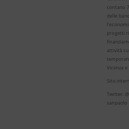
contano 7.
delle banc
l'economi
progetti r
finanziame
attività c
temporanee
Vicenza e
Sito inte
Twitter: 
sanpaolo 