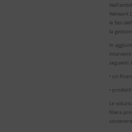
Nell’ambit
Network De
le fasi de
la gestion
In aggiunt
interventi
seguenti s
• un fina
• prodotti
Le soluzio
filiera pr
sostenere 