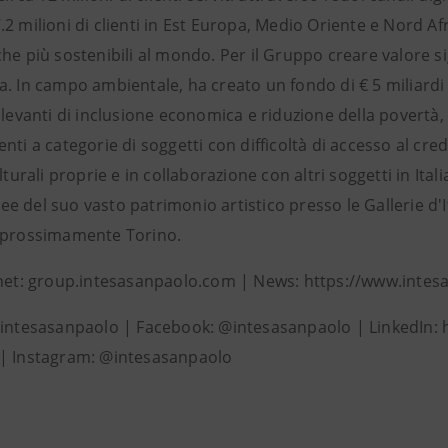
2 milioni di clienti in Est Europa, Medio Oriente e Nord A
he più sostenibili al mondo. Per il Gruppo creare valore si
a. In campo ambientale, ha creato un fondo di € 5 miliard
ilevanti di inclusione economica e riduzione della povertà, 
nti a categorie di soggetti con difficoltà di accesso al cr
ulturali proprie e in collaborazione con altri soggetti in Ita
 del suo vasto patrimonio artistico presso le Gallerie d'I
 prossimamente Torino.
rnet: group.intesasanpaolo.com | News: https://www.inte
@intesasanpaolo | Facebook: @intesasanpaolo | LinkedIn:
| Instagram: @intesasanpaolo