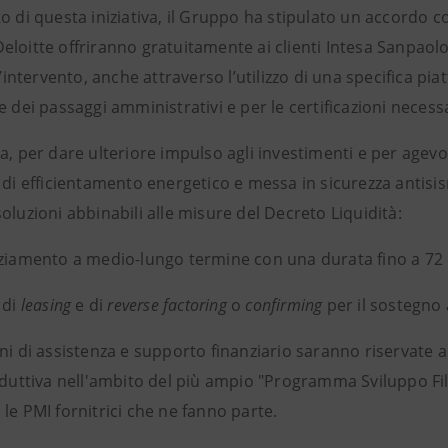
o di questa iniziativa, il Gruppo ha stipulato un accordo con
loitte offriranno gratuitamente ai clienti Intesa Sanpaolo 
ll’intervento, anche attraverso l’utilizzo di una specifica pi
e dei passaggi amministrativi e per le certificazioni necessa
a, per dare ulteriore impulso agli investimenti e per agevol
 di efficientamento energetico e messa in sicurezza antisism
oluzioni abbinabili alle misure del Decreto Liquidità:
nziamento a medio-lungo termine con una durata fino a 7
 di
leasing
e di
reverse factoring
o
confirming
per il sostegno a
ni di assistenza e supporto finanziario saranno riservate al
oduttiva nell'ambito del più ampio "Programma Sviluppo Filie
le PMI fornitrici che ne fanno parte.