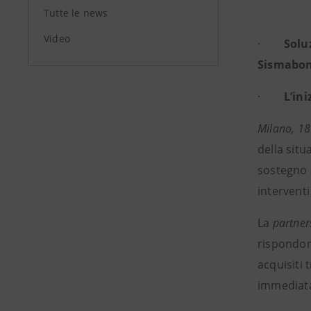
Tutte le news
Video
·
Solu
Sismabonu
·
L’ini
Milano, 1
della situ
sostegno 
interventi
La
partner
rispondono
acquisiti 
immediatam