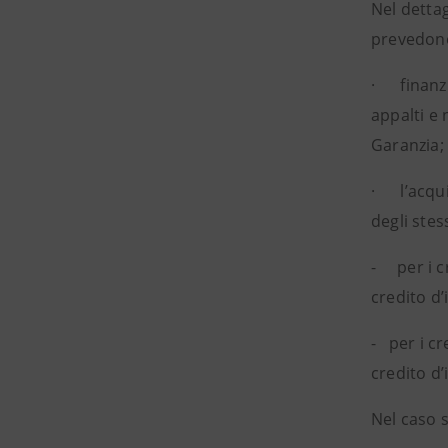
Nel dettag
prevedon
· finanzia
appalti e 
Garanzia;
· l’acquis
degli stes
- per i c
credito d’
- per i c
credito d
Nel caso 