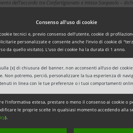
ento dell’accordo tra Confartigianato e Intesa Sanpaolo –
dich
 ci consente di fornire alle nostre imprese associate uno strum
enti per utilizzare il superbonus 110% e gli altri incentivi fiscali l
Consenso all'uso di cookie
nità in più a sostegno delle esigenze finanziarie delle imprese
cookie tecnici e, previo consenso dell’utente, cookie di profilazione
citarie personalizzate e consente anche l'invio di cookie di "terz
so da quello visitato). L'uso dei cookie ha la durata di 1 anno.
Barrese
, responsabile della Divisione Banca dei Territori 
supporto al mondo delle imprese artigiane. Ad aprile, infatti, a
ulla [x] di chiusura del banner, non acconsenti all’uso dei cookie
ire un sostegno più concreto al tessuto imprenditoriale del Pa
ne. Non potremo, perciò, personalizzare la tua esperienza di navi
difficili mesi abbiamo predisposto numerose iniziative come le m
ntenuti in linea con le tue preferenze o i tuoi comportamenti onli
ia Sace e altre garanzie dello stato per favorire investimenti, 
r le nostre piccole e medie imprese. Il rilancio delle PMI passerà
re l'informativa estesa, prestare o meno il consenso ai cookie o p
dificare le proprie scelte in qualsiasi momento accedendo alla s
nfatti, destinato 2 miliardi proprio per finanziamenti in ambito
icy
).