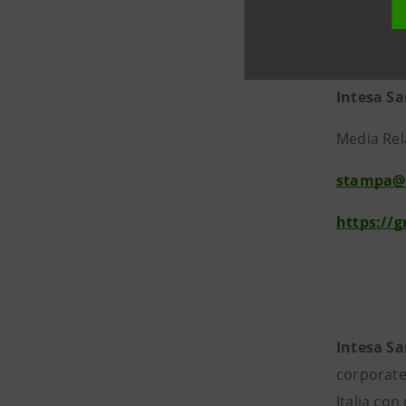
Informazio
Intesa S
Media Rela
stampa@
https://
Intesa S
corporate
Italia con