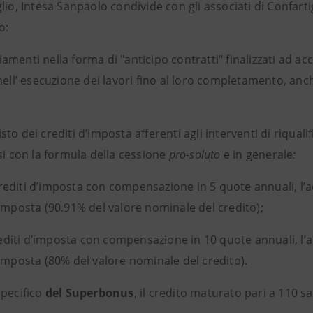
lio, Intesa Sanpaolo condivide con gli associati di Confar
o:
menti nella forma di "anticipo contratti" finalizzati ad a
nell’ esecuzione dei lavori fino al loro completamento, anc
to dei crediti d’imposta afferenti agli interventi di riquali
si con la formula della cessione
pro-soluto
e in generale
:
rediti d’imposta con compensazione in 5 quote annuali, l’a
imposta (90.91% del valore nominale del credito);
rediti d’imposta con compensazione in 10 quote annuali, l’a
’imposta (80% del valore nominale del credito).
specifico
del Superbonus
, il credito maturato pari a 110 sa