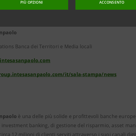
PIÙ OPZIONI
ACCONSENTO
ni per la stampa
anpaolo
tions Banca dei Territori e Media locali
intesasanpaolo.com
group.intesasanpaolo.com/it/sala-stampa/news
anpaolo
è una delle più solide e profittevoli banche europe
 investment banking, di gestione del risparmio, asset mana
 circa 12 milioni di clienti serviti attraverso i suoi canali d