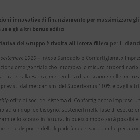
zioni innovative di finanziamento per massimizzare gli
s e gli altri bonus edilizi
ziativa del Gruppo è rivolta all'intera filiera per il rila
8 settembre 2020
– Intesa Sanpaolo e Confartigianato Impres
azione emergenziale che integrava le misure straordinarie 
attuate dalla Banca, mettendo a disposizione delle imprese
 previsti dai meccanismi del Superbonus 110% e dagli altri i
ship
offre ai soci del sistema di Confartigianato Imprese u
 ad un duplice bisogno: sostenerli nella fase di esecuzione
tramite lo sconto in fattura. In questo modo sarà possibile c
ente disporre della liquidità necessaria anche per aprire 