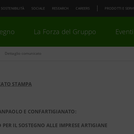
SOSTENIBILITÀ
SOCIALE
RESEARCH
CAREERS
PRODOTTI E SERVI
pegno
La Forza del Gruppo
Eventi
Dettaglio comunicato
premi
Invio
per cercare o
ESC
ATO STAMPA
SANPAOLO E CONFARTIGIANATO:
PER IL SOSTEGNO ALLE IMPRESE ARTIGIANE