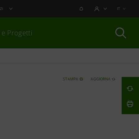
NOTIFICHE
IT
ZI
AREA UTENTE
 e Progetti
per chiudere
STAMPA
AGGIORNA