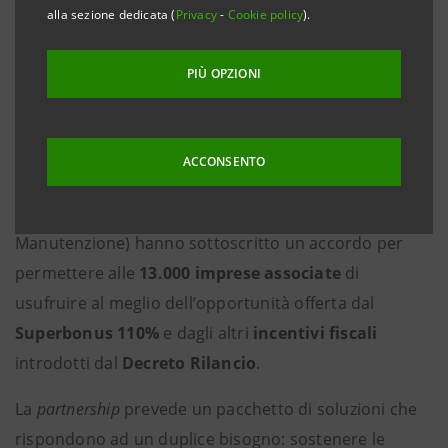
massimizzare gli incentivi di Superbonus,
alla sezione dedicata (
Privacy
-
Cookie policy
).
Ecobonus e Sismabonus e degli altri bonus edilizi
PIÙ OPZIONI
·
Un supporto concreto per le 13.000 imprese
della filiera
Milano, 29 settembre 2020
–
Intesa Sanpaolo
e
FINCO
ACCONSENTO
(Federazione Industria Prodotti Impianti e Servizi ed
Opere Specialistiche per le Costruzioni e la
Manutenzione) hanno sottoscritto un accordo per
permettere alle
13.000 imprese associate
di
usufruire al meglio dell’opportunità offerta dal
Superbonus 110%
e dagli altri
incentivi fiscali
introdotti dal
Decreto Rilancio
.
La
partnership
prevede un pacchetto di soluzioni che
rispondono ad un duplice bisogno: sostenere le