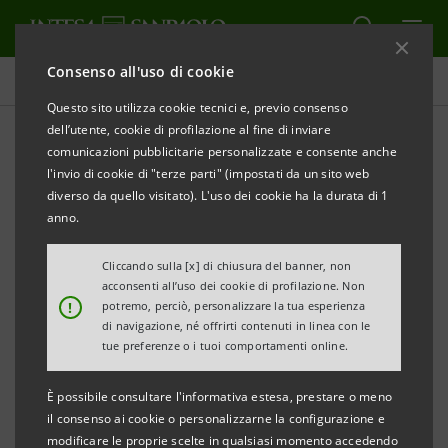
Consenso all'uso di cookie
Comunicati stampa
Questo sito utilizza cookie tecnici e, previo consenso
dell’utente, cookie di profilazione al fine di inviare
STAMPA
AGGIORNA
comunicazioni pubblicitarie personalizzate e consente anche
COMUNICATO STAMPA
l'invio di cookie di "terze parti" (impostati da un sito web
diverso da quello visitato). L'uso dei cookie ha la durata di 1
anno.
INTESA SANPAOLO E FINCO:
Cliccando sulla [x] di chiusura del banner, non
acconsenti all’uso dei cookie di profilazione. Non
ACCORDO PER IL SOSTEGNO ALLE IMPRESE
!
potremo, perciò, personalizzare la tua esperienza
ASSOCIATE
di navigazione, né offrirti contenuti in linea con le
tue preferenze o i tuoi comportamenti online.
È possibile consultare l'informativa estesa, prestare o meno
·
Soluzioni innovative di finanziamento per
il consenso ai cookie o personalizzarne la configurazione e
modificare le proprie scelte in qualsiasi momento accedendo