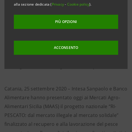
in difficoltà un cibo ricco di valori nutrizionali
alla sezione dedicata (
Privacy
-
Cookie policy
).
altrimenti sprecato
PIÙ OPZIONI
• Progetto di legalità di respiro nazionale, unico in
Europa
ACCONSENTO
• Si inizia in Sicilia dove in 18 mesi di
sperimentazione sono stati recuperati oltre 12
mila kg che hanno integrato 83 mila pasti
Catania, 25 settembre 2020 – Intesa Sanpaolo e Banco
Alimentare hanno presentato oggi ai Mercati Agro-
Alimentari Sicilia (MAAS) il progetto nazionale “RI-
PESCATO: dal mercato illegale al mercato solidale”
finalizzato al recupero e alla lavorazione del pesce