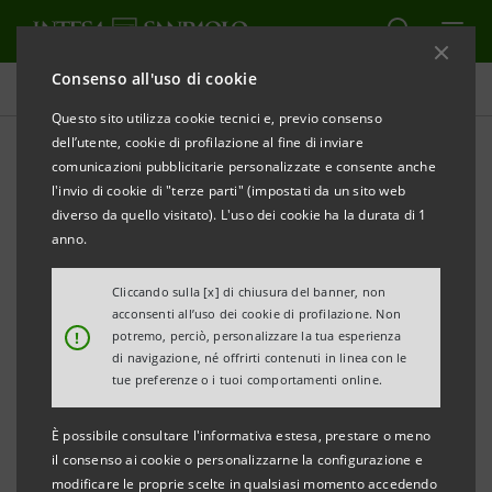
Consenso all'uso di cookie
Comunicati stampa
Questo sito utilizza cookie tecnici e, previo consenso
dell’utente, cookie di profilazione al fine di inviare
STAMPA
AGGIORNA
comunicazioni pubblicitarie personalizzate e consente anche
COMUNICATO STAMPA
l'invio di cookie di "terze parti" (impostati da un sito web
diverso da quello visitato). L'uso dei cookie ha la durata di 1
anno.
INTESA SANPAOLO E BANCO ALIMENTARE
PRESENTANO “RI-PESCATO”: ALLE PERSONE
Cliccando sulla [x] di chiusura del banner, non
acconsenti all’uso dei cookie di profilazione. Non
BISOGNOSE IL PESCE CONFISCATO DALLE
!
potremo, perciò, personalizzare la tua esperienza
CAPITANERIE
di navigazione, né offrirti contenuti in linea con le
tue preferenze o i tuoi comportamenti online.
• Il progetto promosso e sostenuto dalla Banca in
È possibile consultare l'informativa estesa, prestare o meno
collaborazione con il Banco Alimentare coordina
il consenso ai cookie o personalizzarne la configurazione e
l’operato di diversi soggetti per offrire alle persone
modificare le proprie scelte in qualsiasi momento accedendo