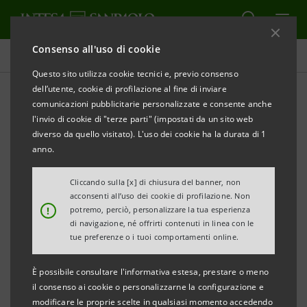
Consenso all'uso di cookie
Comunicati stampa
Questo sito utilizza cookie tecnici e, previo consenso
dell’utente, cookie di profilazione al fine di inviare
STAMPA
AGGIORNA
comunicazioni pubblicitarie personalizzate e consente anche
PROGRAMMA «IMPRESE VINCENTI 2020»
l'invio di cookie di "terze parti" (impostati da un sito web
LE PMI DI PIEMONTE, VALLE D’AOSTA E LIGURIA AL
diverso da quello visitato). L'uso dei cookie ha la durata di 1
DIGITAL TOUR “IMPRESE VINCENTI"
anno.
IL PROGRAMMA DI INTESA SANPAOLO DEDICATO
Cliccando sulla [x] di chiusura del banner, non
ALLE ECCELLENZE IMPRENDITORIALI ITALIANE
acconsenti all’uso dei cookie di profilazione. Non
!
potremo, perciò, personalizzare la tua esperienza
Dodici le Imprese Vincenti selezionate:
di navigazione, né offrirti contenuti in linea con le
tue preferenze o i tuoi comportamenti online.
Fiorentini, La Mole, Lauretana e St. Roch
È possibile consultare l'informativa estesa, prestare o meno
per la categoria
Food&Beverage
;
il consenso ai cookie o personalizzarne la configurazione e
modificare le proprie scelte in qualsiasi momento accedendo
Teoresi, Cultraro, Mepit, F.T.P. per la