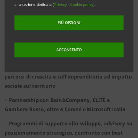
alla sezione dedicata (
Privacy
-
Cookie policy
).
categoria
Industria Meccanica
;
F.lli Piacenza, F.lli Fantini, Ferrino e Grivel
PIÙ OPZIONI
per la categoria
Tessile, Moda&Design
-
Selezionate in tutta Italia 144 imprese, tra le 4000
ACCONSENTO
autocandidate sul sito di Intesa Sanpaolo
-
Focalizzazione sulle PMI capaci di sostenere
percorsi di crescita e sull’imprenditoria ad impatto
sociale sul territorio
-
Partnership con Bain&Company, ELITE e
Gambero Rosso, oltre a Cerved e Microsoft Italia
-
Programmi di supporto allo sviluppo, advisory su
posizionamento strategico, confronto con best