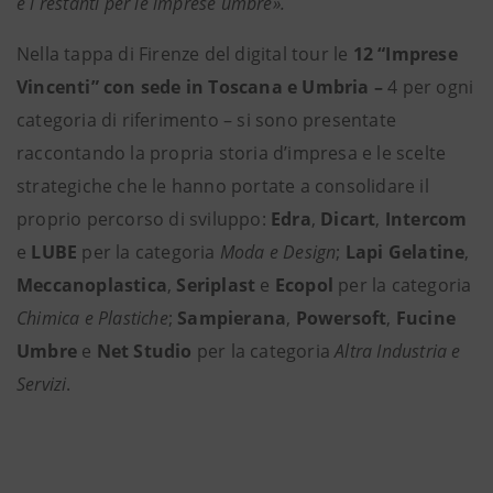
e i restanti per le imprese umbre».
Nella tappa di Firenze del digital tour le
12 “Imprese
Vincenti” con sede in Toscana e Umbria –
4 per ogni
categoria di riferimento – si sono presentate
raccontando la propria storia d’impresa e le scelte
strategiche che le hanno portate a consolidare il
proprio percorso di sviluppo:
Edra
,
Dicart
,
Intercom
e
LUBE
per la categoria
Moda e Design
;
Lapi Gelatine
,
Meccanoplastica
,
Seriplast
e
Ecopol
per la categoria
Chimica e Plastiche
;
Sampierana
,
Powersoft
,
Fucine
Umbre
e
Net Studio
per la categoria
Altra Industria e
Servizi
.