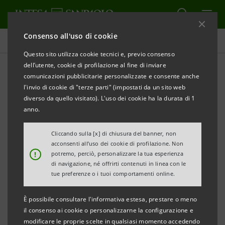
Consenso all'uso di cookie
Comunicati stampa
Questo sito utilizza cookie tecnici e, previo consenso
dell’utente, cookie di profilazione al fine di inviare
STAMPA
AGGIORNA
comunicazioni pubblicitarie personalizzate e consente anche
Comunicato Stampa
l'invio di cookie di "terze parti" (impostati da un sito web
diverso da quello visitato). L'uso dei cookie ha la durata di 1
anno.
PROGRAMMA «IMPRESE VINCENTI 2020»
Cliccando sulla [x] di chiusura del banner, non
acconsenti all’uso dei cookie di profilazione. Non
!
potremo, perciò, personalizzare la tua esperienza
di navigazione, né offrirti contenuti in linea con le
LE PMI TOSCANE E UMBRE AL DIGITAL
tue preferenze o i tuoi comportamenti online.
TOUR “IMPRESE VINCENTI”
È possibile consultare l'informativa estesa, prestare o meno
IL PROGRAMMA DI INTESA SANPAOLO DEDICATO
il consenso ai cookie o personalizzarne la configurazione e
modificare le proprie scelte in qualsiasi momento accedendo