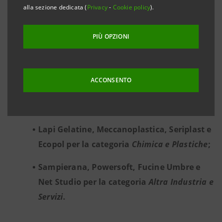
ALLE ECCELLENZE IMPRENDITORIALI ITALIANE
alla sezione dedicata (
Privacy
-
Cookie policy
).
PIÙ OPZIONI
Dodici le Imprese Vincenti toscane ed umbre:
ACCONSENTO
Edra, Dicart, Intercom e LUBE per la
categoria
Moda e Design
;
Lapi Gelatine, Meccanoplastica, Seriplast e
Ecopol per la categoria
Chimica e Plastiche
;
Sampierana, Powersoft, Fucine Umbre e
Net Studio per la categoria
Altra Industria e
Servizi
.