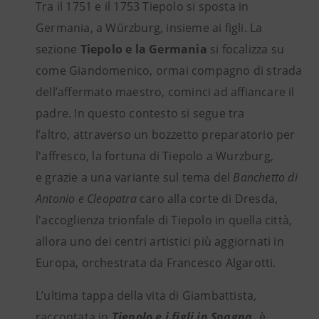
Tra il 1751 e il 1753 Tiepolo si sposta in
Germania, a Würzburg, insieme ai figli. La
sezione
Tiepolo e la Germania
si focalizza su
come Giandomenico, ormai compagno di strada
dell’affermato maestro, cominci ad affiancare il
padre. In questo contesto si segue tra
l’altro, attraverso un bozzetto preparatorio per
l'affresco, la fortuna di Tiepolo a Wurzburg,
e grazie a una variante sul tema del
Banchetto di
Antonio e Cleopatra
caro alla corte di Dresda,
l'accoglienza trionfale di Tiepolo in quella città,
allora uno dei centri artistici più aggiornati in
Europa, orchestrata da Francesco Algarotti.
L’ultima tappa della vita di Giambattista,
raccontata in
Tiepolo e i figli in Spagna
,
è