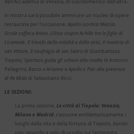
dell’Accademia di Venezia, di Giandomenico dall’altra.
In mostra sarà possibile ammirare un nucleo di opere
restaurate per l’occasione:
Apollo scortica Marsia
,
Ercole soffoca Anteo
,
Ulisse scopre Achille tra le figlie di
Licomede
,
Il trionfo della nobiltà e della virtù
,
Il martirio di
san Vittore
,
Il naufragio di san Satiro
di Giambattista
Tiepolo;
Spartaco guida gli schiavi alla rivolta
di Antonio
Pellegrini;
Bacco e Arianna
e
Apollo e Pan alla presenza
di Re Mida
di Sebastiano Ricci.
LE SEZIONI:
La prima sezione,
Le città di Tiepolo: Venezia,
Milano e Madrid
, riassume emblematicamente i
luoghi della vita e della fortuna di Tiepolo, dando
uno sguardo a volo di uccello sul Settecento,