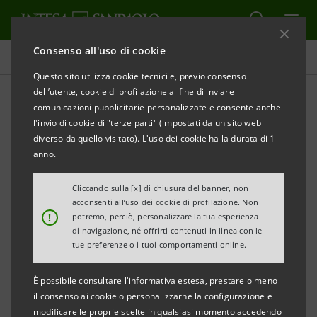
Consenso all'uso di cookie
Comunicati stampa
Questo sito utilizza cookie tecnici e, previo consenso
dell’utente, cookie di profilazione al fine di inviare
STAMPA
AGGIORNA
comunicazioni pubblicitarie personalizzate e consente anche
Tiepolo. Venezia, Milano, l’Europa
l'invio di cookie di "terze parti" (impostati da un sito web
diverso da quello visitato). L'uso dei cookie ha la durata di 1
Milano, Gallerie d’Italia – Piazza Scala
anno.
30 ottobre 2020 – 21 marzo 2021
Cliccando sulla [x] di chiusura del banner, non
Mostra a cura di Fernando Mazzocca e Alessandro
acconsenti all’uso dei cookie di profilazione. Non
!
potremo, perciò, personalizzare la tua esperienza
Morandotti
di navigazione, né offrirti contenuti in linea con le
tue preferenze o i tuoi comportamenti online.
Sotto l’Alto Patronato del Presidente della
Repubblica;
È possibile consultare l'informativa estesa, prestare o meno
il consenso ai cookie o personalizzarne la configurazione e
La prima mostra a Milano su Giambattista
modificare le proprie scelte in qualsiasi momento accedendo