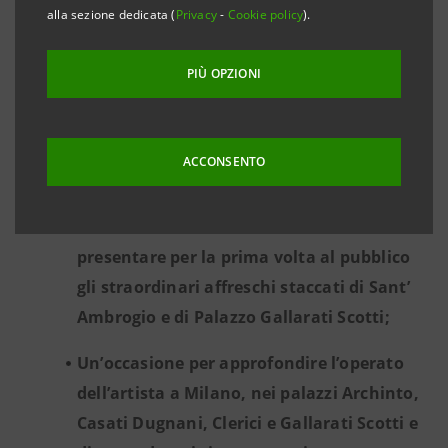
Tiepolo, con una quarantina di opere
alla sezione dedicata (
Privacy
-
Cookie policy
).
autografe esposte;
PIÙ OPZIONI
Un percorso espositivo che mette in
evidenza la stretta relazione tra il grande
maestro veneto e le sue committenze
ACCONSENTO
milanesi;
Sensazionali restauri consentono di
presentare per la prima volta al pubblico
gli straordinari affreschi staccati di Sant’
Ambrogio e di Palazzo Gallarati Scotti;
Un’occasione per approfondire l’operato
dell’artista a Milano, nei palazzi Archinto,
Casati Dugnani, Clerici e Gallarati Scotti e