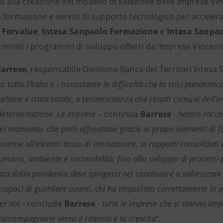
to alla creazione del modello di selezione delle Imprese Vi
n formazione e servizi di supporto
tecnologico per accelera
 Forvalue
,
Intesa Sanpaolo Formazione
e
Intesa Sanpao
 mirati i programmi di sviluppo offerti da ‘Imprese Vincenti
Barrese
, responsabile Divisione Banca dei Territori Intesa 
o tutta l’Italia e - nonostante le difficoltà che la crisi pandem
taliane è stata totale, a testimonianza che i tratti comuni dell
 determinazione. Le imprese
– continua
Barrese
-
hanno raccon
del momento, che però affrontano grazie ai propri elementi di fo
insieme all’elevato tasso di innovazione, ai rapporti consolidati c
umano, ambiente e sostenibilità, fino allo sviluppo di processi p
rata dalla pandemia deve spingerci nel continuare a valorizzare 
e capaci di guardare avanti, chi ha impostato correttamente la p
Per noi
- conclude
Barrese
-
tutte le imprese che si stanno im
ccompagnarle verso il rilancio e la crescita
”.