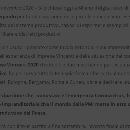
7 novembre 2020
– Si è chiuso oggi a Milano il digital tour di
anpaolo
per la valorizzazione delle piccole e medie impres
alità del sistema produttivo, capaci di esprimere esempi di 
filiere e distretti produttivi.
di chiusura - pensato come tavola rotonda in cui imprendi
ell’esperienza di Imprese Vincenti e della situazione del con
se Vincenti 2020
che in oltre due mesi hanno partecipato a
ive
, ha percorso tutta la Penisola fermandosi virtualmente
Bari, Bologna, Bergamo, Roma e Cuneo, oltre a dedicare una
cipazione che, nonostante l’emergenza Coronavirus, ha
 imprenditoriale che il mondo delle PMI mette in atto
roduttivo del Paese.
ità con il tour partito a fine settembre, l’evento finale di Im