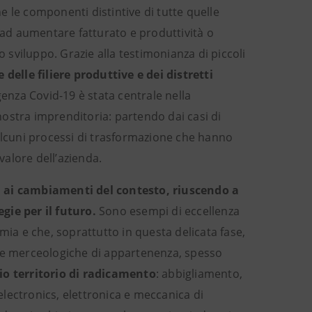
 le componenti distintive di tutte quelle
o ad aumentare fatturato e produttività o
o sviluppo. Grazie alla testimonianza di piccoli
 delle filiere produttive e dei distretti
genza Covid-19 è stata centrale nella
 nostra imprenditoria: partendo dai casi di
 alcuni processi di trasformazione che hanno
valore dell’azienda.
i ai cambiamenti del contesto, riuscendo a
ie per il futuro.
Sono esempi di eccellenza
ia e che, soprattutto in questa delicata fase,
orie merceologiche di appartenenza, spesso
prio territorio di radicamento
: abbigliamento,
 electronics, elettronica e meccanica di