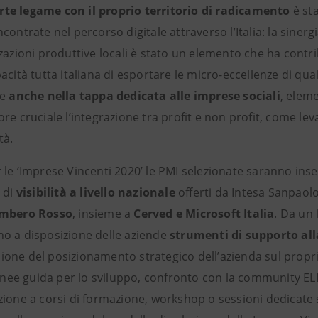
rte legame con il proprio territorio di radicamento
è sta
contrate nel percorso digitale attraverso l’Italia: la sinerg
zazioni produttive locali è stato un elemento che ha contri
acità tutta italiana di esportare le micro-eccellenze di qual
re
anche nella tappa dedicata alle imprese sociali
, eleme
re cruciale l’integrazione tra profit e non profit, come lev
tà.
le ‘Imprese Vincenti 2020’ le PMI selezionate saranno inse
 di
visibilità a livello nazionale
offerti da Intesa Sanpaolo 
mbero Rosso
, insieme a
Cerved e Microsoft Italia
.
Da un 
o a disposizione delle aziende
strumenti di supporto all
one del posizionamento strategico dell’azienda sul proprio 
linee guida per lo sviluppo, confronto con la community ELI
zione a corsi di formazione, workshop o sessioni dedicate 