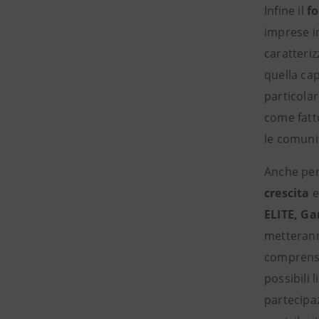
Infine il
fo
imprese in
caratteriz
quella cap
particola
come fatto
le comuni
Anche per 
crescita
e
ELITE,
Ga
metterann
comprensi
possibili 
partecipa