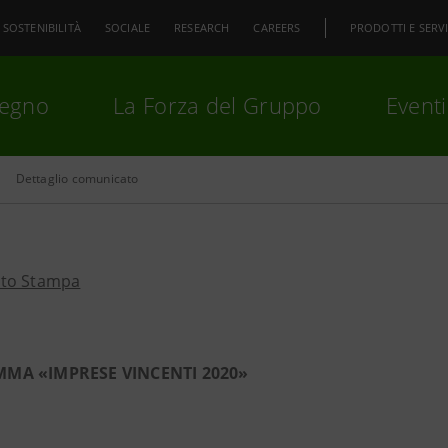
SOSTENIBILITÀ
SOCIALE
RESEARCH
CAREERS
PRODOTTI E SERVI
pegno
La Forza del Gruppo
Eventi
Dettaglio comunicato
premi
Invio
per cercare o
ESC
to Stampa
MA «IMPRESE VINCENTI 2020»