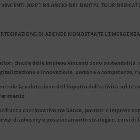
 VINCENTI 2020”: BILANCIO DEL DIGITAL TOUR DEDICA
RTECIPAZIONE DI AZIENDE
NONOSTANTE L’EMERGENZA 
attori chiave delle Imprese Vincenti sono sostenibilità
,
igitalizzazione e innovazione, persone e competenze
,
r
entrale la valutazione dell’impatto dell’attività sul tes
iferimento
onfronto continuativo tra banca, partner e imprese sugl
ervizi di advisory e posizionamento strategico, corsi d