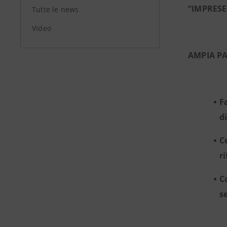
“IMPRESE
Tutte le news
Video
AMPIA PA
F
d
C
r
C
s