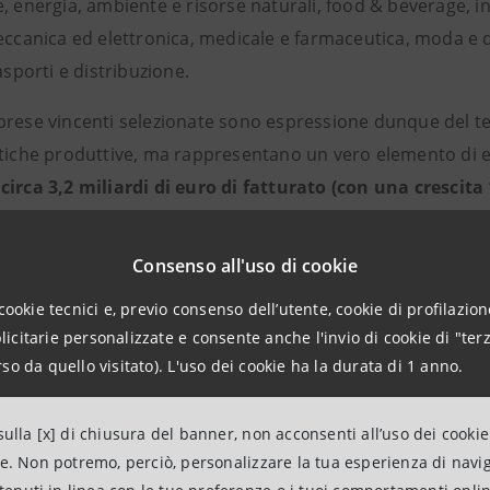
e, energia, ambiente e risorse naturali, food & beverage, i
meccanica ed elettronica, medicale e farmaceutica, moda e
rasporti e distribuzione.
prese vincenti selezionate sono espressione dunque del t
stiche produttive, ma rappresentano un vero elemento di 
circa 3,2 miliardi di euro di fatturato (con una crescita
imi 6 anni) e occupato oltre 15.000 dipendenti (con una 
mi 6 anni).
Consenso all'uso di cookie
 effettuate su questo campione di imprese durante tutta l’
cookie tecnici e, previo consenso dell’utente, cookie di profilazione
videnziato come queste PMI, anche in una fase di crisi ec
citarie personalizzate e consente anche l'invio di cookie di "terz
so da quello visitato). L'uso dei cookie ha la durata di 1 anno.
re sulle direttrici fondamentali per la crescita delle imp
mano, passaggio generazionale, internazionalizzazione, lega
, oltre ad un forte attenzione all’impatto sociale generato 
ulla [x] di chiusura del banner, non acconsenti all’uso dei cookie
ne. Non potremo, perciò, personalizzare la tua esperienza di navi
 del Digital Tour sono state raccolte le testimonianze con