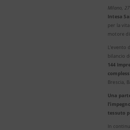
Milano, 2
Intesa S
per la vit
motore di 
L’evento 
bilancio d
144 Impre
compless
Brescia, 
Una parte
l’impegno
tessuto p
In continu