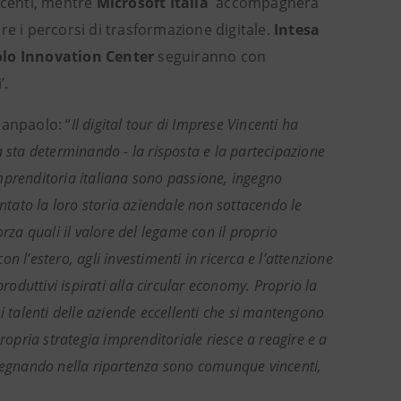
ncenti, mentre
Microsoft Italia
accompagnerà
re i percorsi di trasformazione digitale.
Intesa
lo Innovation Center
seguiranno con
’.
Sanpaolo: “
Il digital tour di Imprese Vincenti ha
ica sta determinando - la risposta e la partecipazione
’imprenditoria italiana sono passione, ingegno
tato la loro storia aziendale non sottacendo le
rza quali il valore del legame con il proprio
on l’estero, agli investimenti in ricerca e l’attenzione
roduttivi ispirati alla circular economy. Proprio la
i talenti delle aziende eccellenti che si mantengono
ropria strategia imprenditoriale riesce a reagire e a
pegnando nella ripartenza sono comunque vincenti,