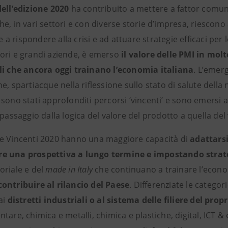
dell’edizione 2020
ha contribuito a mettere a fattor comune
e, in vari settori e con diverse storie d’impresa, riescon
 rispondere alla crisi e ad attuare strategie efficaci per l
ori e grandi aziende, è emerso
il valore delle PMI in molte
li che ancora oggi trainano l’economia italiana
. L’emer
e, spartiacque nella riflessione sullo stato di salute della
 sono stati approfonditi percorsi ‘vincenti’ e sono emersi
 passaggio dalla logica del valore del prodotto a quella del 
e Vincenti 2020 hanno una maggiore capacità di
adattars
 una prospettiva a lungo termine e impostando strateg
oriale e del
made in Italy
che continuano a trainare l’econom
ontribuire al rilancio del Paese
. Differenziate le categ
ai
distretti industriali o al sistema delle filiere del pro
tare, chimica e metalli, chimica e plastiche, digital, ICT &