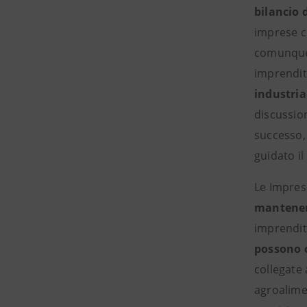
bilancio 
imprese ch
comunque a
imprendit
industria
discussion
successo,
guidato il
Le Impres
mantenere
imprendit
possono c
collegate 
agroalimen