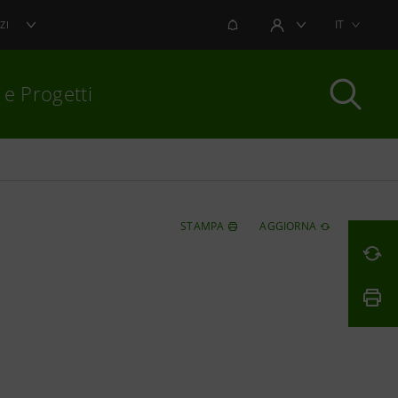
NOTIFICHE
IT
ZI
AREA UTENTE
 e Progetti
per chiudere
STAMPA
AGGIORNA