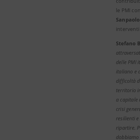
contribui
le PMI co
Sanpaolo
interventi
Stefano 
attraversat
delle PMI i
italiano e
difficoltà 
territorio 
a capitale 
crisi gene
resilienti 
ripartire. 
dobbiamo a