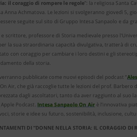
ia: il coraggio di rompere le regole
”: la religiosa Santa 
a Anna Achmatova. Le lezioni si svolgeranno giovedì 5, gio
essere seguite sul sito di Gruppo Intesa Sanpaolo e da g
 e scrittore, professore di Storia medievale presso l’Unive
er la sua straordinaria capacità divulgativa, tratterà di 
ato con coraggio per cambiare i loro destini e gli stereotip
ndamento della storia.
i verranno pubblicate come nuovi episodi del podcast “
Ales
n Air, che già raccoglie tutte le lezioni del prof. Barbero d
ezzata dagli ascoltatori, tanto da aver raggiunto al suo lanc
 Apple Podcast.
Intesa Sanpaolo On Air
è l’innovativa pi
voci, storie e idee su futuro, sostenibilità, inclusione, cultu
NTAMENTI DI “DONNE NELLA STORIA: IL CORAGGIO DI 