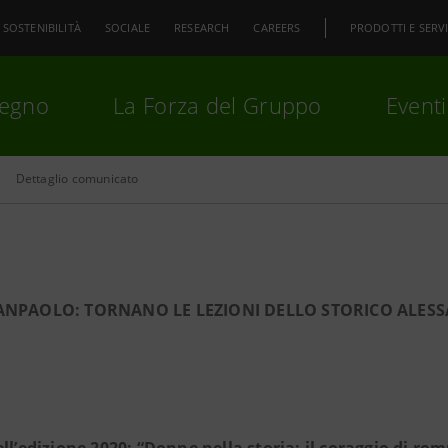
SOSTENIBILITÀ
SOCIALE
RESEARCH
CAREERS
PRODOTTI E SERVI
pegno
La Forza del Gruppo
Eventi
Dettaglio comunicato
premi
Invio
per cercare o
ESC
SANPAOLO: TORNANO LE LEZIONI
DELLO STORICO ALES