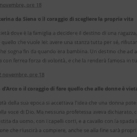
 novembre, ore 18
erina da Siena o il coraggio di scegliere la propria vita
ietà dove è la famiglia a decidere il destino di una ragazz
 quello che vuole lei: avere una stanza tutta per sé, rifiut
 che sogna fin da quando era bambina. Un destino che ad al
 con ferrea forza di volontà, e che la renderà famosa in tu
2 novembre, ore 18
d’Arco o il coraggio di fare quello che alle donne è viet
età della sua epoca si accettava l'idea che una donna pote
ella voce di Dio. Ma nessuna profetessa aveva dichiarato, 
stita da uomo, con i capelli corti, e a cavallo con la spada
ne che riuscirà a compiere, anche se alla fine sarà proprio i