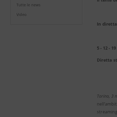
Il tema d
Tutte le news
Video
In dirett
5 - 12 - 
Diretta s
Torino, 3
nell’ambit
streaming 