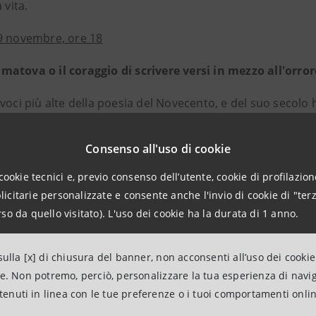
 vita.
9 novembre, ore 18
atova o il coraggio di scrivere versi in mezzo all'orror
voci più alte della poesia del Novecento, e del suo secolo h
guerra mondiale e la rivoluzione, la fucilazione del marito e l
e nazista. E ha scritto versi non per sfuggire a tutto ques
Consenso all'uso di cookie
ere la voce di un popolo e di un'epoca.
cookie tecnici e, previo consenso dell’utente, cookie di profilazione
citarie personalizzate e consente anche l'invio di cookie di "terz
ro Barbero
, storico e scrittore, è professore ordinario di 
so da quello visitato). L'uso dei cookie ha la durata di 1 anno.
te Orientale. È autore di numerosi saggi in particolare sul
o il suo primo romanzo storico,
Bella vita e guerre altrui di
ulla [x] di chiusura del banner, non acconsenti all’uso dei cookie
 2001 ha vinto il Premio Isola d’Elba con
L’ultimo rosa di La
ne. Non potremo, perciò, personalizzare la tua esperienza di navi
o. Un padre dell’Europa
(Laterza). È noto al pubblico oltre c
ntenuti in linea con le tue preferenze o i tuoi comportamenti onli
ria capacità divulgativa in particolare nella trasmissione