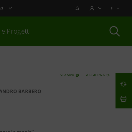
NOTIFICHE
IT
ZI
AREA UTENTE
 e Progetti
per chiudere
STAMPA
AGGIORNA
SANDRO BARBERO