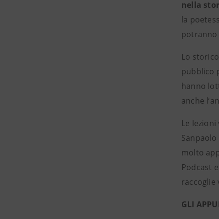
nella stor
la poetess
potranno 
Lo storico
pubblico p
hanno lott
anche l’a
Le lezion
Sanpaolo O
molto appr
Podcast e
raccoglie 
GLI APPU