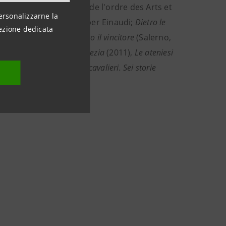
05 del titolo Chevalier de l'ordre des Arts et
ersonalizzarne la
ria del Piemonte
(2008) per Einaudi;
Dietro le
ezione dedicata
 Rizzoli, 2013);
Costantino il vincitore
(Salerno,
o Editore;
Gli occhi di Venezia
(2011),
Le ateniesi
, madonne, mercanti e cavalieri. Sei storie