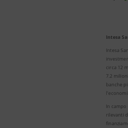
Intesa S
Intesa San
investment
circa 12 m
7.2 milion
banche più
l'economi
In campo 
rilevanti 
finanziame