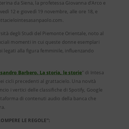
Caterina da Siena, la profetessa Giovanna d’Arco e
vedì 12 e giovedì 19 novembre, alle ore 18, e
rattacielointesasanpaolo.com.
rsità degli Studi del Piemonte Orientale, noto al
cruciali momenti in cui queste donne esemplari
i legati alla figura femminile, influenzando
sandro Barbero. La storia, le storie
” di Intesa
ei cicli precedenti al grattacielo. Una novità
io i vertici delle classifiche di Spotify, Google
attaforma di contenuti audio della banca che
ra.
ROMPERE LE REGOLE”: