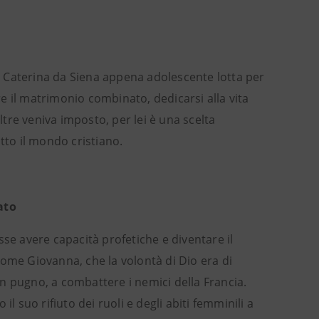
a, Caterina da Siena appena adolescente lotta per
are il matrimonio combinato, dedicarsi alla vita
tre veniva imposto, per lei è una scelta
tto il mondo cristiano.
ato
sse avere capacità profetiche e diventare il
come Giovanna, che la volontà di Dio era di
 in pugno, a combattere i nemici della Francia.
l suo rifiuto dei ruoli e degli abiti femminili a