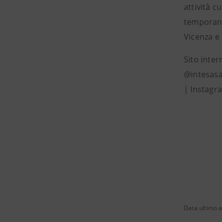
attività c
temporanee
Vicenza e
Sito inter
@intesasa
| Instagr
Data ultimo 