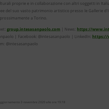
ulturali proprie e in collaborazione con altri soggetti in Ita
 del suo vasto patrimonio artistico presso le Gallerie d'I
 prossimamente a Torino.
net:
group.intesasanpaolo.com
| News:
https://www.in
npaolo | Facebook: @intesasanpaolo | LinkedIn:
https:/
am: @intesasanpaolo
aggiornamento 3 novembre 2020 alle ore 19:18