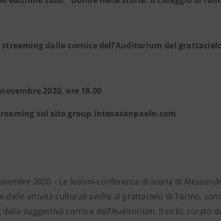
ell’edizione 2020:
“Donne nella storia: il coraggio di rom
a streaming dalla cornice dell’Auditorium
del grattaciel
19 novembre 2020, ore 18.00
treaming sul sito group.intesasanpaolo.com
 novembre 2020
– Le lezioni-conferenza di storia di Alessan
o delle attività culturali svolte al grattacielo di Torino, s
dalla suggestiva cornice dell’Auditorium. Il ciclo, curato d